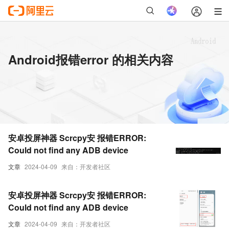
Android报错error 的相关内容
安卓投屏神器 Scrcpy安 报错ERROR:
Could not find any ADB device
文章
2024-04-09
来自：开发者社区
安卓投屏神器 Scrcpy安 报错ERROR:
Could not find any ADB device
文章
2024-04-09
来自：开发者社区