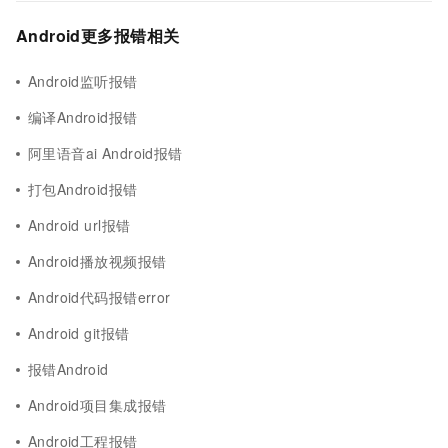
Android更多报错相关
Android监听报错
编译Android报错
阿里语音ai Android报错
打包Android报错
Android url报错
Android播放视频报错
Android代码报错error
Android git报错
报错Android
Android项目集成报错
Android工程报错