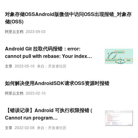
对象存储OSSAndroid版微信中访问OSS出现报错_对象存
储(OSS)
阿里云文档
2023-09-03
Android Git 拉取代码报错：error:
cannot pull with rebase: Your index
contains uncommitted changes.
文章
2023-05-19
来自：开发者社区
如何解决使用AndroidSDK请求OSS资源时报错
阿里云文档
2023-02-10
【错误记录】Android 可执行权限报错 (
Cannot run program
“/data/user/0/cn.e/ffmpeg“:
文章
2022-02-08
来自：开发者社区
error=13,Permission denied )