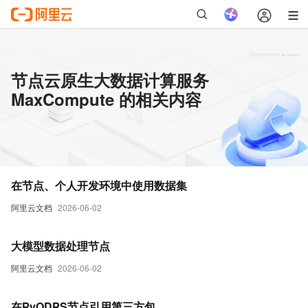
节点云原生大数据计算服务
MaxCompute 的相关内容
在节点、个人开发环境中使用数据集
阿里云文档
2026-06-02
大模型数据处理节点
阿里云文档
2026-06-02
在PyODPS节点引用第三方包