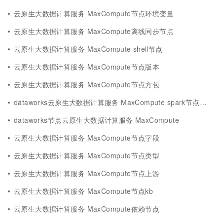
云原生大数据计算服务 MaxCompute节点环境变量
云原生大数据计算服务 MaxCompute离线同步节点
云原生大数据计算服务 MaxCompute shell节点
云原生大数据计算服务 MaxCompute节点版本
云原生大数据计算服务 MaxCompute节点方包
dataworks云原生大数据计算服务 MaxCompute spark节点pyspark
dataworks节点云原生大数据计算服务 MaxCompute
云原生大数据计算服务 MaxCompute节点字段
云原生大数据计算服务 MaxCompute节点类型
云原生大数据计算服务 MaxCompute节点上游
云原生大数据计算服务 MaxCompute节点kb
云原生大数据计算服务 MaxCompute依赖节点