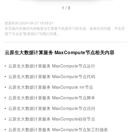
1 / 3
更新时间 2024-09-27 18:09:51
本页面内关键词为智能算法引擎基于机器学习所生成，如有任何问题，可在页
面下方点击"联系我们"与我们沟通。
云原生大数据计算服务 MaxCompute节点相关内容
云原生大数据计算服务 MaxCompute节点运行
云原生大数据计算服务 MaxCompute节点代码
云原生大数据计算服务 MaxCompute mr节点
云原生大数据计算服务 MaxCompute节点脚本
云原生大数据计算服务 MaxCompute节点访问
云原生大数据计算服务 MaxCompute硅谷节点
云原生大数据计算服务 MaxCompute节点加工扫描表