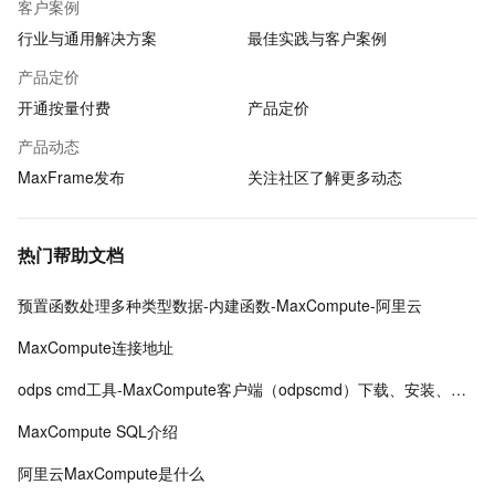
客户案例
行业与通用解决方案
最佳实践与客户案例
产品定价
开通按量付费
产品定价
产品动态
MaxFrame发布
关注社区了解更多动态
热门帮助文档
预置函数处理多种类型数据-内建函数-MaxCompute-阿里云
MaxCompute连接地址
odps cmd工具-MaxCompute客户端（odpscmd）下载、安装、配置、运行
MaxCompute SQL介绍
阿里云MaxCompute是什么