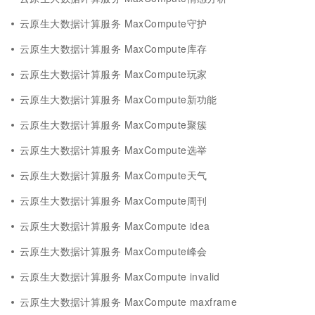
云原生大数据计算服务 MaxCompute守护
云原生大数据计算服务 MaxCompute库存
云原生大数据计算服务 MaxCompute玩家
云原生大数据计算服务 MaxCompute新功能
云原生大数据计算服务 MaxCompute聚簇
云原生大数据计算服务 MaxCompute选举
云原生大数据计算服务 MaxCompute天气
云原生大数据计算服务 MaxCompute周刊
云原生大数据计算服务 MaxCompute idea
云原生大数据计算服务 MaxCompute峰会
云原生大数据计算服务 MaxCompute invalid
云原生大数据计算服务 MaxCompute maxframe