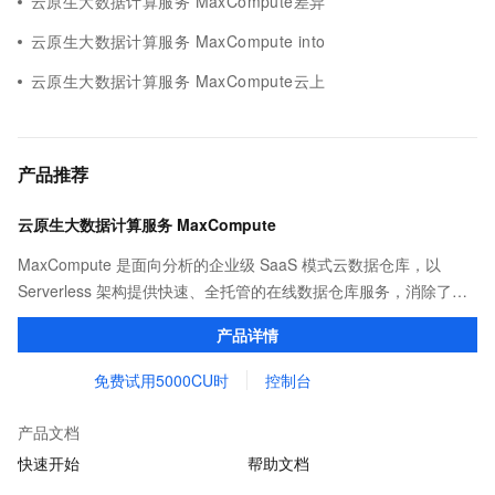
云原生大数据计算服务 MaxCompute差异
云原生大数据计算服务 MaxCompute into
云原生大数据计算服务 MaxCompute云上
产品推荐
云原生大数据计算服务 MaxCompute
MaxCompute 是面向分析的企业级 SaaS 模式云数据仓库，以
Serverless 架构提供快速、全托管的在线数据仓库服务，消除了传
统数据平台在资源扩展性和弹性方面的限制，最小化用户运维投
产品详情
入，使您可以经济并高效的分析处理海量数据。
免费试用5000CU时
控制台
产品文档
快速开始
帮助文档