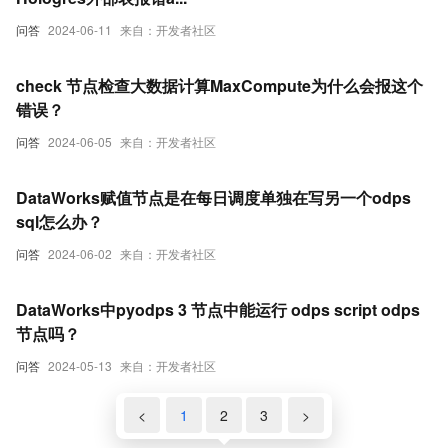
问答
2024-06-11
来自：开发者社区
check 节点检查大数据计算MaxCompute为什么会报这个
错误？
问答
2024-06-05
来自：开发者社区
DataWorks赋值节点是在每日调度单独在写另一个odps
sql怎么办？
问答
2024-06-02
来自：开发者社区
DataWorks中pyodps 3 节点中能运行 odps script odps
节点吗？
问答
2024-05-13
来自：开发者社区
<
1
2
3
>