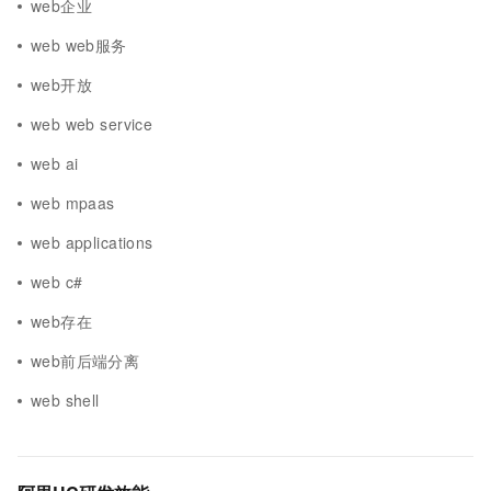
web企业
web web服务
web开放
web web service
web ai
web mpaas
web applications
web c#
web存在
web前后端分离
web shell