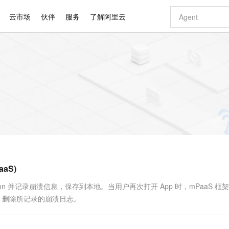
云市场
伙伴
服务
了解阿里云
AI 特惠
数据与 API
成为产品伙伴
企业增值服务
最佳实践
价格计算器
AI 场景体
基础软件
产品伙伴合
阿里云认证
市场活动
配置报价
大模型
自助选配和估算价格
步到位
智启 AI 普惠权益
产品生态集成认证中心
企业支持计划
云上春晚
域名与网站
Qwen Audio：打造专属 AI 语音助手
千问官方 MaaS 平台，为开发者和 Agent 而生，新用户赠送 1 亿 + tokens 额度
一句话生成原生
AI Coding
阿里云Maa
2026 阿里云
云服务器 E
为企业打
数据集
Windows
大模型认证
模型
NEW
NEW
格式还原
值低价云产品抢先购
至高享 1亿+免费 tokens，加速 Al 应用落地
提供智能易用的域名与建站服务
Qwen-Audio-3.0-Realtime 端到端实时语音角色扮演
输入一句话想法,
智能编程，一键
安全可靠、
产品生态伙伴
专家技术服务
云上奥运之旅
弹性计算合作
阿里云中企出
手机三要素
宝塔 Linux
全部认证
价格优势
开源旗舰模型
即刻拥有 DeepSeek-V4-Pro
阿里云 OPC 创新助力计划
千问大模型
一键部署幻兽
AI 电商营销
对象存储 O
大模型
产品生态伙伴工作台
企业增值服务台
云栖战略参考
云存储合作计
云栖大会
身份实名认证
CentOS
训练营
推动算力普惠，释放技术红利
最高返9万
真正可用的 1M 上下文,一次完成代码全链路开发
快速构建应用程序和网站，即刻迈出上云第一步
轻松解锁专属 DeepSeek-V4-Pro
至高百万元 Token 补贴，加速一人公司成长
多元化、高性能、安全可靠的大模型服务
一键购买专属
从图文生成到
云上的中国
数据库合作计
活动全景
短信
Docker
图片和
自进化智能体
5 分钟轻松部署专属 QwenPaw
Token Plan 模型订阅计划
数字证书管理服务（原SSL证书）
高效搭建 AI
AI 广告创作
无影云电脑
企业成长
NEW
HOT
信息公告
看见新力量
云网络合作计
OCR 文字识别
JAVA
越聪明
证享300元代金券
全托管，含MySQL、PostgreSQL、SQL Server、MariaDB多引擎
Qwen3.8-Max 首发尝鲜，限时加量 10 倍，夜间低至2折
实现全站HTTPS，呈现可信的WEB访问
从聊天伙伴进化为能主动干活的本地数字员工
图文、视频一
随时随地安
Kimi-K3
HappyHors
NEW
魔搭 Mode
loud
服务实践
官网公告
aS)
Kimi 最新旗舰模型，长程编程与推理利器
让文字生成流
金融模力时刻
Salesforce O
版
发票查验
全能环境
Claude Code + GStack 打造工程团队
千问办公，限时限量积分加倍
Qoder
低代码高效构
AI 建站
短信服务
型
NEW
作计划
计划
创新中心
魔搭 ModelSc
健康状态
理服务
让AI从“聊天伙伴”进化为能干活的“数字员工”
安装技能 GStack，拥有专属 AI 工程团队
你的AI工作搭子，覆盖日常办公高频场景
面向真实软件的智能体编程平台
0 代码专业建
tion 并记录崩溃信息，保存到本地。当用户再次打开 App 时，mPaaS 框
客户案例
天气预报查询
操作系统
Deepseek-v4-pro
HappyHors
态合作计划
后，删除所记录的崩溃日志。
态智能体模型
旗舰 MoE 大模型，百万上下文与顶尖推理能力
图生视频，流
同享
万小智 AI 建站低至 15元/月
Qoder CN
AI 短剧/漫剧
云原生数据库 
快递物流查询
WordPress
成为服务伙
高校合作
点，立即开启云上创新
覆盖公网/内网、递归/权威、移动APP等全场景解析服务
送.CN域名，送备案服务码
基于千问大模型等，支持代码智能生成、研发智能问答
AI助力短剧
GLM-5.2
Wan2.7-T
Ubuntu