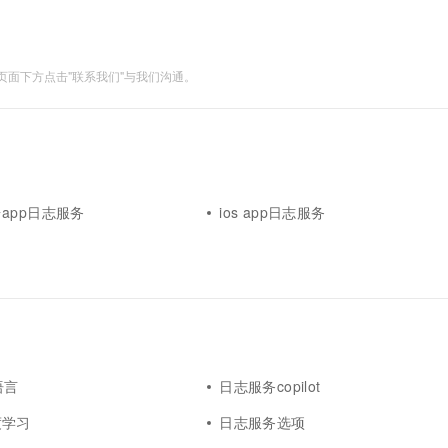
面下方点击"联系我们"与我们沟通。
app日志服务
ios app日志服务
语言
日志服务copilot
度学习
日志服务选项