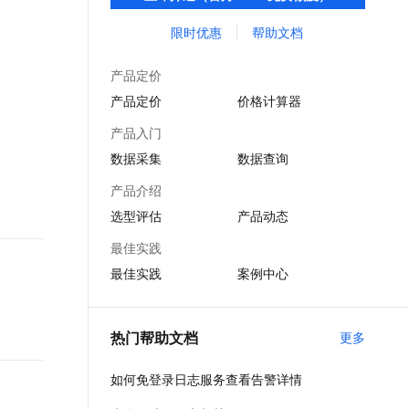
费与投递等功能，提升研发、运维、运营、
文戏情感细腻自然，动作戏激烈拳拳到肉，实现更强表演能力
支持中英文自由切换，具备更强的噪声鲁棒性
ernetes 版 ACK
云聚AI 严选权益
AI 原生数据库服务发布
SSL 证书
安全等场景化智能应用能力。
限时优惠
帮助文档
，一键激活高效办公新体验
理容器应用的 K8s 服务
精选AI产品，从模型到应用全链提效
Agent 数据网关
堡垒机
AI 用量加速计划
云原生数据库 PolarDB
产品定价
应用
防火墙
、识别商机，让客服更高效、服务更出色。
新老同享，达量后返
Agentic Database 发布
产品定价
价格计算器
千问办公
主机安全
NEW
产品入门
的智能体编程平台
一站式AI生产力平台
数据采集
数据查询
AI 应用及服务市场
伶鹊
产品介绍
企业级人与Agent协作平台，接入和调度多个数字员工
智能客服平台，对话机器人、对话分析、智能外呼
AI 应用
选型评估
产品动态
大模型服务平台百炼 - 全妙
大模型
最佳实践
应用创作平台
多模态内容创作工具，已接入 DeepSeek
最佳实践
案例中心
自然语言处理
数据标注
热门帮助文档
更多
机器学习
息提取
与 AI 智能体进行实时音视频通话
如何免登录日志服务查看告警详情
从文本、图片、视频中提取结构化的属性信息
构建支持视频理解的 AI 音视频实时通话应用