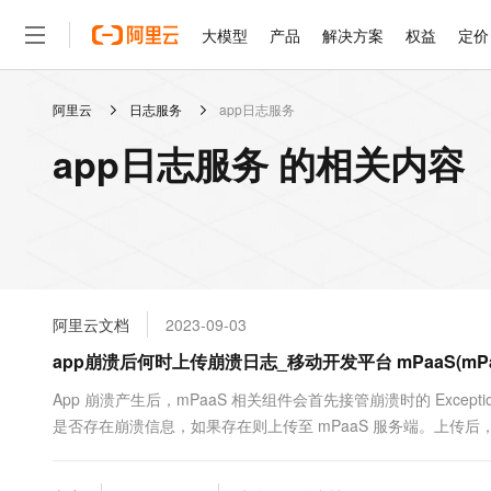
大模型
产品
解决方案
权益
定价
阿里云
日志服务
app日志服务
大模型
产品
解决方案
权益
定价
云市场
伙伴
服务
了解阿里云
精选产品
精选解决方案
普惠上云
产品定价
精选商城
成为销售伙伴
售前咨询
为什么选择阿里云
千问AI平台
app日志服务 的相关内容
了解云产品的定价详情
大模型服务平台百炼
睿译宝，AI翻译排版一
普惠上云 官方力荐
分销伙伴
在线服务
网站建设
什么是云计算
大
大模型服务与应用平台
上传文档即自动完成翻译和
云服务器38元/年起，超
咨询伙伴
多端小程序
技术领先
云上成本管理
售后服务
轻量应用服务器
GLM-5.2：长任务时代
官方推荐返现计划
大模型
精选产品
精选解决方案
Salesforce 国际版订阅
稳定可靠
管理和优化成本
推荐新用户得奖励，单订单
销售伙伴合作计划
自助服务
友盟天域
安全合规
人工智能与机器学习
AI
文本生成
云数据库 RDS
Hermes Agent，打造
云工开物
无影生态合作计划
在线服务
阿里云文档
2023-09-03
观测云
分析师报告
自主进化，持久记忆，越用
高校专属算力普惠，学生认
计算
互联网应用开发
Qwen3.8-Max
HOT
Salesforce On Alibaba C
工单服务
app崩溃后何时上传崩溃日志_移动开发平台 mPaaS(mPa
智能体时代全能旗舰模型
Tuya 物联网平台阿里云
研究报告与白皮书
人工智能平台 PAI
快速拥有专属 OpenClaw
大模
Consulting Partner 合
大数据
容器
免费试用
短信专区
一站式AI开发、训练和推
App 崩溃产生后，mPaaS 相关组件会首先接管崩溃时的 Excep
蓝凌 OA
Qwen3.7-Plus
AI 大模型销售与服务生
现代化应用
是否存在崩溃信息，如果存在则上传至 mPaaS 服务端。上传
存储
天池大赛
能看、能想、能动手的多模
云解析DNS
解决方案免费试用 新老
电子合同
最高领取价值200元试用
安全
网络与CDN
AI 算法大赛
Qwen3-VL-Plus
畅捷通