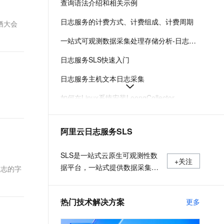
查询语法介绍和相关示例
t.diy 一步搞定创意建站
构建大模型应用的安全防护体系
通过自然语言交互简化开发流程,全栈开发支持
通过阿里云安全产品对 AI 应用进行安全防护
日志服务的计费方式、计费组成、计费周期
栖大会
一站式可观测数据采集处理存储分析-日志服务-阿里云
日志服务SLS快速入门
日志服务主机文本日志采集
如何在Linux系统安装LoongCollector
日志服务各地域接入地址-日志服务-阿里云
阿里云日志服务SLS
日志服务费用的组成及付费方式
日志服务安装、运行、升级、卸载Logtail
SLS是一站式云原生可观测性数
+关注
据平台，一站式提供数据采集、
日志的字
加工、查询与分析、可视化等功
能。日常更新产品最新动态，最
热门技术解决方案
更多
佳实践以及技术大咖的观点和经
验。