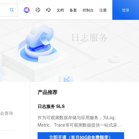
文档
备案
控制台
注册
登录
验
作计划
器
AI 活动
专业服务
服务伙伴合作计划
开发者社区
加入我们
产品动态
服务平台百炼
阿里云 OPC 创新助力计划
一站式生成采购清单，支持单品或批量购买
可编辑精美 PPT 文稿
S产品伙伴计划（繁花）
峰会
CS
造的大模型服务与应用开发平台
Agency Agents：拥有专属领域专家
AI 生产力先锋
Al MaaS 服务伙伴赋能合作
域名
博文
Careers
至高可申请百万元
Qwen3.8-Max 模型上线
 轻松生成专业的 PPT
开启高性价比 AI 编程新体验
弹性可伸缩的云计算服务
先锋实践拓展 AI 生产力的边界
多领域专家智能体,一键组建 AI 虚拟交付团队
Token 补贴，五大权
计划
海大会
伙伴信用分合作计划
商标
问答
社会招聘
益加速 OPC 成功
帕鲁游戏服务器
SS
HappyHorse 打造一站式影视创作平台
飞天发布时刻
HOT
Open Search 向量检索版支
划
备案
电子书
校园招聘
联机服务器，轻松开启游戏
视频创作，一键激活电商全链路生产力
稳定、安全、高性价比、高性能的云存储服务
所见，即是所愿
持视频检索 Pipeline 功能
可视化编排打通从文字构思到成片全链路闭环
更多支持
划
公司注册
镜像站
视频生成
语音识别与合成
 智能体与工作流应用
漫剧工坊：一站式动画创作平台
AI 实训营
应用身份服务 (IDaaS)
合作伙伴培训与认证
产品推荐
划
上云迁移
站生成，高效打造优质广告素材
全接入的云上超级电脑
通过阿里云百炼高效搭建AI应用,助力高效开发
快速生产连贯的高质量长漫剧
从基础到进阶，Agent 创客手把手教你
OpenClaw 管理能力上线
e-1.1-T2V
Qwen3-TTS-Flash
lScope
我要反馈
查询合作伙伴
畅细腻的高质量视频
离线语音合成大模型，多语言方言自适应，低延迟高稳定
n Alibaba Cloud ISV 合作
代维服务
建企业门户网站
10 分钟搭建微信、支付宝小程序
日志服务 SLS
MaxCompute MaxFrame 提
创新加速
ope
登录合作伙伴管理后台
我要建议
站，无忧落地极速上线
以可视化方式快速构建移动和 PC 门户网站
国内短信简单易用，安全可靠，秒级触达，全球覆盖200+国家和地区。
高效部署网站，快速应用到小程序
供自动弹性内存功能
架会查询
e-1.1-I2V
Cosyvoice-V3-Flash
作为可观测数据存储与应用服务，为Log、
安全
畅自然，细节丰富
高表现力语音合成大模型，语音克隆听感自然
我要投诉
PolarDB
Metric、Trace等可观测数据提供一站式采
上云场景组合购
Milvus 弹性伸缩功能新增节
伴
漫剧创作，剧本、分镜、视频高效生成
100%兼容MySQL、PostgreSQL，兼容Oracle，支持集中和分布式
覆盖90%+业务场景，专享组合折扣价
点支持范围
集、加工、查询与分析、可视化与告警、消
2V
VPN
Fun-ASR
立即开通（首月50GB免费额度）