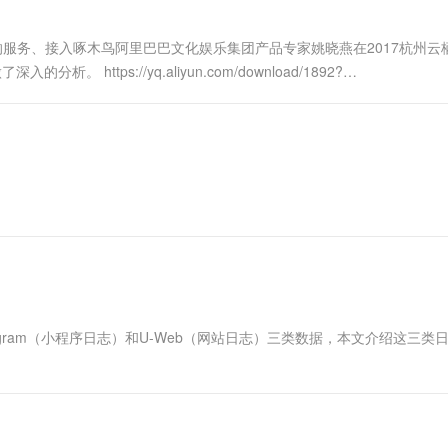
一个 AI 助手
超强辅助，Bol
即刻拥有 DeepSeek-R1 满血版
在企业官网、通讯软件中为客户提供 AI 客服
提供的服务、接入啄木鸟阿里巴巴文化娱乐集团产品专家姚晓燕在2017杭州云
多种方案随心选，轻松解锁专属 DeepSeek
https://yq.aliyun.com/download/1892?
Program（小程序日志）和U-Web（网站日志）三类数据，本文介绍这三类