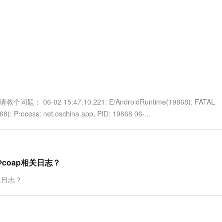
服务生态伙伴
视觉 Coding、空间感知、多模态思考等全面升级
1M上下文，专为长程任务能力而生
云工开物
企业应用
Works
Night Plan 支持 Qwen 3.8-Max
云原生大数据计算服务 MaxCompute
AI 办公
容器服务 Kub
NEW
Red Hat
30+ 款产品免费体验
Data Agent 驱动的一站式 Data+AI 开发治理平台
夜间 5 折，Qwen/Meoo/TokenPlan 客户专享
面向分析的企业级SaaS模式云数据仓库
AI智能应用
提供一站式管
科研合作
ERP
堂（旗舰版）
SUSE
智能客服
AI 应用构建
大模型原生
CRM
防护产品
2个月
自动承接线索
建站小程序
Qoder
大模型服务平台百炼-应用模版
OA 办公系统
HOT
NEW
面向真实软件
个人版上线、团队版降价；千问3.8-Max首发发尝鲜
丰富多元化的应用模版和解决方案
力提升
财税管理
模板建站
万有无界
大模型服务平台百炼-智能体
400电话
定制建站
-02 15:47:10.221: E/AndroidRuntime(19868): FATAL
的模型效果
灵活可视化地构建企业级 Agent
: Process: net.oschina.app, PID: 19868 06-...
方案
广告营销
模板小程序
秒悟
人工智能平台 PAI
定制小程序
云端极速 AI 
新一代 AI 视频生成模型，深度适配广告营销等场景
AI Native 的算法工程平台，一站式完成建模、训练、推理服务部署
APP 开发
少coap相关日志？
建站系统
关日志？
AI 应用
10分钟微调：让0.6B模型媲美235B模
多模态数据信
型
依托云原生高可用架构,实现Dify私有化部署
用1%尺寸在特定领域达到大模型90%以上效果