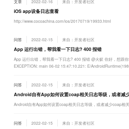
文章
2022-02-16
来自：开发者社区
大数据开发治理平台 Data
AI 产品 免费试用
网络
安全
云开发大赛
Tableau 订阅
iOS app设备日志查看
1亿+ 大模型 tokens 和 
可观测
入门学习赛
中间件
AI空中课堂在线直播课
http://www.cocoachina.com/ios/20170719/19933.html
云防火墙
140+云产品 免费试用
大模型服务
上云与迁云
云原生的云上边界网络安全
产品新客免费试用，最长1
数据库
生态解决方案
千问AI平台-Token Plan
问答
2022-02-15
来自：开发者社区
企业出海
大模型ACA认证体验
大数据计算
助力企业全员 AI 认知与能
行业生态解决方案
App 运行出错，帮我看一下日志? 400 报错
政企业务
媒体服务
千问AI平台-模型体验
开发者生态解决方案
App 运行出错，帮我看一下日志? 400 报错 @火蚁 你好，想跟你请教个问题： 06
在线体验全尺寸、多种模态
企业服务与云通信
EXCEPTION: main 06-02 15:47:10.221: E/AndroidRuntime(19868)
AI 开发和 AI 应用解决
Happy 系列大模型
域名与网站
问答
2022-02-15
来自：开发者社区
终端用户计算
Android自有App如何设置coap相关日志等级，或者减
Serverless
大模型解决方案
Android自有App如何设置coap相关日志等级，或者减少coap相
开发工具
快速部署 Dify，高效搭建 
问答
2022-02-15
来自：开发者社区
迁移与运维管理