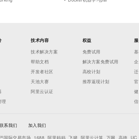
价
技术内容
权益
服
技术解决方案
免费试用
基
帮助文档
解决方案免费试用
企
开发者社区
高校计划
迁
天池大赛
推荐返现计划
官
器
阿里云认证
健
管理
信
联系我们
加入我们
巴国际交易市场
1688
阿里妈妈
飞猪
阿里云计算
万网
高德
UC