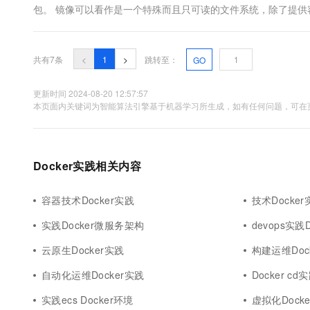
包。 镜像可以看作是一个特殊而且只可读的文件系统，除了提
的一些配置参数（如匿名卷、环境变量、用户等）。镜像不包含任
共有7条
<
1
>
跳转至：
GO
更新时间 2024-08-20 12:57:57
本页面内关键词为智能算法引擎基于机器学习所生成，如有任何问题，可在页
Docker实践相关内容
容器技术Docker实践
技术Docker
实践Docker微服务架构
devops实践D
云原生Docker实践
构建运维Doc
自动化运维Docker实践
Docker cd
实践ecs Docker环境
虚拟化Dock