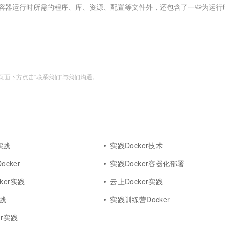
供容器运行时所需的程序、库、资源、配置等文件外，还包含了一些为运行
何动态数据，其内容在构建之后也不会被改变。（例如：一个镜像...
面下方点击"联系我们"与我们沟通。
实践
实践Docker技术
ocker
实践Docker容器化部署
ker实践
云上Docker实践
实践
实践训练营Docker
er实践