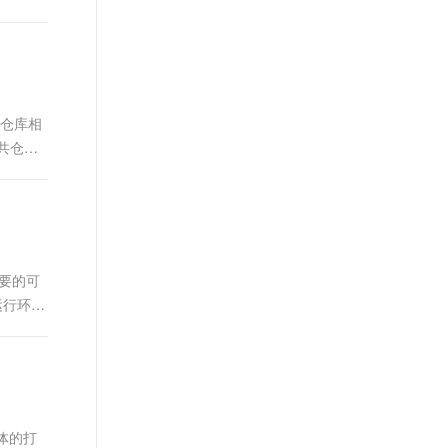
t.diy 一步搞定创意建站
构建大模型应用的安全防护体系
通过自然语言交互简化开发流程,全栈开发支持
通过阿里云安全产品对 AI 应用进行安全防护
 仓库相
公共仓库
需要的可
运行环境
整体的打