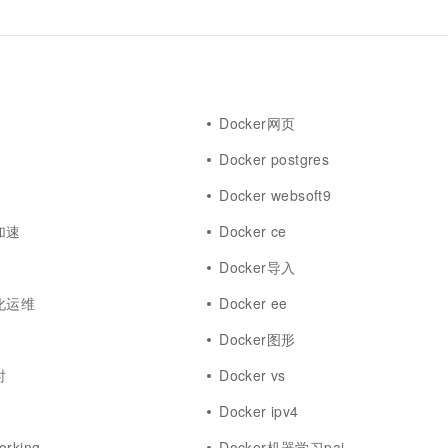
Docker网页
Docker postgres
Docker websoft9
加速
Docker ce
s
Docker导入
动化运维
Docker ee
Docker图形
时
Docker vs
h
Docker ipv4
orking
Docker机器学习pai