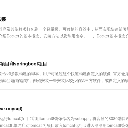
服务生态伙伴
视觉 Coding、空间感知、多模态思考等全面升级
1M上下文，专为长程任务能力而生
云工开物
企业应用
Works
Night Plan 支持 Qwen 3.8-Max
云原生大数据计算服务 MaxCompute
AI 办公
容器服务 Kub
NEW
Red Hat
30+ 款产品免费体验
Data Agent 驱动的一站式 Data+AI 开发治理平台
夜间 5 折，Qwen/Meoo/TokenPlan 客户专享
面向分析的企业级SaaS模式云数据仓库
AI智能应用
提供一站式管
科研合作
ERP
实践
堂（旗舰版）
SUSE
智能客服
AI 应用构建
大模型原生
CRM
应用程序及其依赖项打包到一个轻量级、可移植的容器中，从而实现快速部署
防护产品
2个月
自动承接线索
建站小程序
绍Docker的基本概念、安装方法以及常用命令。 一、Docker基本概念
Qoder
大模型服务平台百炼-应用模版
OA 办公系统
HOT
NEW
面向真实软件
个人版上线、团队版降价；千问3.8-Max首发发尝鲜
丰富多元化的应用模版和解决方案
力提升
财税管理
模板建站
万有无界
大模型服务平台百炼-智能体
400电话
定制建站
的模型效果
灵活可视化地构建企业级 Agent
项目和springboot项目
方案
广告营销
模板小程序
秒悟
人工智能平台 PAI
，由一系列命令和参数构建的脚本，用户可通过这个快速构建自定义的镜像 ​ 官方仓
定制小程序
云端极速 AI 
新一代 AI 视频生成模型，深度适配广告营销等场景
AI Native 的算法工程平台，一站式完成建模、训练、推理服务部署
候不能满足我们的需求，例如安装一些安装比较少的第三方软件，或自定义的
的需求安装软件，修改配置等等操作，之后提交镜...
APP 开发
建站系统
r+mysql)
AI 应用
10分钟微调：让0.6B模型媲美235B模
多模态数据信
试单独运行tomcat项目 #启用tomcat8镜像命名为webapp，将容器的8080端
型
依托云原生高可用架构,实现Dify私有化部署
p -d tomcat:8 单纯启动tomcat 将项目放入tomcat运行 #进入刚刚用tomcat8
用1%尺寸在特定领域达到大模型90%以上效果