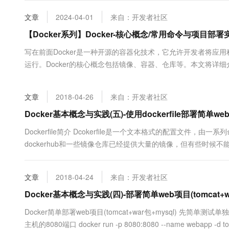
大数据开发治理平台 Data
AI 产品 免费试用
网络
安全
云开发大赛
Tableau 订阅
文章
2024-04-01
来自：开发者社区
1亿+ 大模型 tokens 和 
可观测
入门学习赛
中间件
【Docker系列】Docker-核心概念/常用命令与项目部署
AI空中课堂在线直播课
云防火墙
140+云产品 免费试用
大模型服务
上云与迁云
写在前面Docker是一种开源的容器化技术，它允许开发者将
云原生的云上边界网络安全
产品新客免费试用，最长1
数据库
生态解决方案
运行。Docker的核心概念包括镜像、容器、仓库等。本文将详细介
千问AI平台-Token Plan
企业出海
大模型ACA认证体验
大数据计算
基础概念： 镜像（Image）容器（...
助力企业全员 AI 认知与能
行业生态解决方案
政企业务
媒体服务
文章
2018-04-26
来自：开发者社区
千问AI平台-模型体验
开发者生态解决方案
在线体验全尺寸、多种模态
Docker基本概念与实践(五)-使用dockerfile部署简单web
企业服务与云通信
AI 开发和 AI 应用解决
Happy 系列大模型
Dockerfile简介 Dcokerfile是一个文本格式的配置文件
域名与网站
dockerhub和一些镜像仓库已经提供大量的镜像，但有些时
个时候只能先用公共仓库镜像，启动容器，然后在容器中按照我们
终端用户计算
文章
2018-04-24
来自：开发者社区
Serverless
大模型解决方案
Docker基本概念与实践(四)-部署简单web项目(tomcat+wa
开发工具
快速部署 Dify，高效搭建 
Docker简单部署web项目(tomcat+war包+mysql) 先简单测
迁移与运维管理
主机的8080端口 docker run -p 8080:8080 --name webap