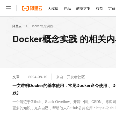
大模型
产品
解决方案
权益
定价
阿里云
Docker概念实践
大模型
产品
解决方案
权益
定价
云市场
伙伴
服务
了解阿里云
精选产品
精选解决方案
普惠上云
产品定价
精选商城
成为销售伙伴
售前咨询
为什么选择阿里云
千问AI平台
Docker概念实践 的相关
了解云产品的定价详情
大模型服务平台百炼
睿译宝，AI翻译排版一
普惠上云 官方力荐
分销伙伴
在线服务
网站建设
什么是云计算
大
大模型服务与应用平台
上传文档即自动完成翻译和
云服务器38元/年起，超
咨询伙伴
多端小程序
技术领先
云上成本管理
售后服务
轻量应用服务器
GLM-5.2：长任务时代
官方推荐返现计划
大模型
精选产品
精选解决方案
Salesforce 国际版订阅
稳定可靠
管理和优化成本
推荐新用户得奖励，单订单
销售伙伴合作计划
自助服务
友盟天域
安全合规
人工智能与机器学习
AI
文本生成
云数据库 RDS
Hermes Agent，打造
云工开物
无影生态合作计划
在线服务
文章
2024-08-19
来自：开发者社区
观测云
分析师报告
自主进化，持久记忆，越用
高校专属算力普惠，学生认
计算
互联网应用开发
Qwen3.8-Max
HOT
Salesforce On Alibaba C
工单服务
一文讲明Docker的基本使用，常见Docker命令使用 、
智能体时代全能旗舰模型
Tuya 物联网平台阿里云
研究报告与白皮书
人工智能平台 PAI
快速拥有专属 OpenClaw
大模
Consulting Partner 合
大数据
容器
践】
免费试用
短信专区
一站式AI开发、训练和推
蓝凌 OA
Qwen3.7-Plus
AI 大模型销售与服务生
现代化应用
存储
天池大赛
一个混迹于Github、Stack Overflow、开源中国、CSDN
能看、能想、能动手的多模
云解析DNS
解决方案免费试用 新老
电子合同
更多的知识，充实自己，帮助他人GitHub公共仓库：https://github
最高领取价值200元试用
安全
网络与CDN
AI 算法大赛
Qwen3-VL-Plus
基础知识2、前后端框架知识+框架使用...
畅捷通