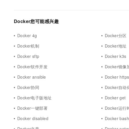
Docker您可能感兴趣
Docker 4g
Docker分区
Docker机制
Docker地址
Docker sftp
Docker k3s
Docker软件开发
Docker镜像
Docker ansible
Docker http
Docker协同
Docker自
Docker电子版地址
Docker get
Docker一键部署
Docker运行
Docker disabled
Docker bas
Docker文章
Docker netw