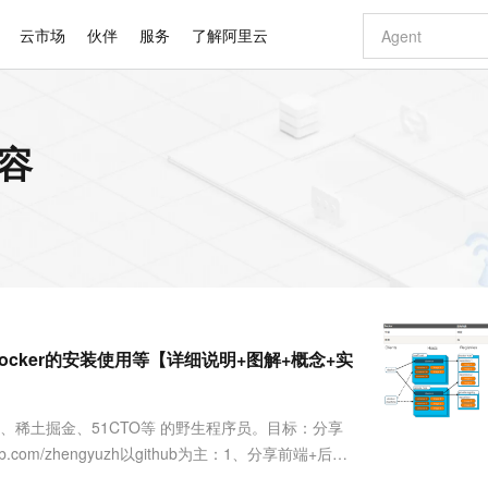
云市场
伙伴
服务
了解阿里云
AI 特惠
数据与 API
成为产品伙伴
企业增值服务
最佳实践
价格计算器
AI 场景体
基础软件
产品伙伴合
阿里云认证
市场活动
配置报价
大模型
内容
自助选配和估算价格
步到位
智启 AI 普惠权益
产品生态集成认证中心
企业支持计划
云上春晚
域名与网站
Qwen Audio：打造专属 AI 语音助手
千问官方 MaaS 平台，为开发者和 Agent 而生，新用户赠送 1 亿 + tokens 额度
一句话生成原生
AI Coding
阿里云Maa
2026 阿里云
云服务器 E
为企业打
数据集
Windows
大模型认证
模型
NEW
NEW
格式还原
值低价云产品抢先购
至高享 1亿+免费 tokens，加速 Al 应用落地
提供智能易用的域名与建站服务
Qwen-Audio-3.0-Realtime 端到端实时语音角色扮演
输入一句话想法,
智能编程，一键
安全可靠、
产品生态伙伴
专家技术服务
云上奥运之旅
弹性计算合作
阿里云中企出
手机三要素
宝塔 Linux
全部认证
价格优势
开源旗舰模型
即刻拥有 DeepSeek-V4-Pro
阿里云 OPC 创新助力计划
千问大模型
一键部署幻兽
AI 电商营销
对象存储 O
大模型
产品生态伙伴工作台
企业增值服务台
云栖战略参考
云存储合作计
云栖大会
身份实名认证
CentOS
训练营
推动算力普惠，释放技术红利
最高返9万
真正可用的 1M 上下文,一次完成代码全链路开发
快速构建应用程序和网站，即刻迈出上云第一步
轻松解锁专属 DeepSeek-V4-Pro
至高百万元 Token 补贴，加速一人公司成长
多元化、高性能、安全可靠的大模型服务
一键购买专属
从图文生成到
云上的中国
数据库合作计
活动全景
短信
Docker
图片和
自进化智能体
5 分钟轻松部署专属 QwenPaw
Token Plan 模型订阅计划
数字证书管理服务（原SSL证书）
高效搭建 AI
AI 广告创作
无影云电脑
企业成长
NEW
HOT
信息公告
看见新力量
云网络合作计
OCR 文字识别
JAVA
越聪明
证享300元代金券
全托管，含MySQL、PostgreSQL、SQL Server、MariaDB多引擎
Qwen3.8-Max 首发尝鲜，限时加量 10 倍，夜间低至2折
实现全站 HTTPS，呈现可信的 Web 访问
从聊天伙伴进化为能主动干活的本地数字员工
图文、视频一
随时随地安
Kimi-K3
HappyHors
NEW
魔搭 Mode
loud
服务实践
官网公告
Docker的安装使用等【详细说明+图解+概念+实
Kimi 最新旗舰模型，长程编程与推理利器
让文字生成流
金融模力时刻
Salesforce O
版
发票查验
全能环境
Claude Code + GStack 打造工程团队
千问办公，限时限量积分加倍
Qoder
低代码高效构
AI 建站
短信服务
型
NEW
作计划
计划
创新中心
魔搭 ModelSc
健康状态
理服务
让AI从“聊天伙伴”进化为能干活的“数字员工”
安装技能 GStack，拥有专属 AI 工程团队
你的AI工作搭子，覆盖日常办公高频场景
面向真实软件的智能体编程平台
0 代码专业建
客户案例
天气预报查询
操作系统
Deepseek-v4-pro
HappyHors
态合作计划
、博客园、稀土掘金、51CTO等 的野生程序员。目标：分享
态智能体模型
旗舰 MoE 大模型，百万上下文与顶尖推理能力
图生视频，流
同享
万小智 AI 建站低至 15元/月
Qoder CN
AI 短剧/漫剧
云原生数据库 
快递物流查询
WordPress
成为服务伙
高校合作
.com/zhengyuzh以github为主：1、分享前端+后端
点，立即开启云上创新
覆盖公网/内网、递归/权威、移动APP等全场景解析服务
送.CN域名，送备案服务码
基于千问大模型等，支持代码智能生成、研发智能问答
AI助力短剧
GLM-5.2
Wan2.7-T
Ubuntu