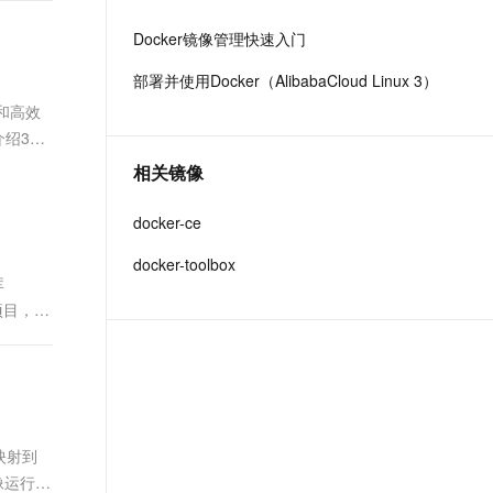
文戏情感细腻自然，动作戏激烈拳拳到肉，实现更强表演能力
支持中英文自由切换，具备更强的噪声鲁棒性
ernetes 版 ACK
云聚AI 严选权益
云安全中心 AI BAS 智能自动
SSL 证书
Docker镜像管理快速入门
，一键激活高效办公新体验
理容器应用的 K8s 服务
精选AI产品，从模型到应用全链提效
化模拟渗透攻击产品发布
堡垒机
部署并使用Docker（AlibabaCloud Linux 3）
AI 用量加速计划
DataWorks ChatBI 会话支持
应用
防火墙
和高效
、识别商机，让客服更高效、服务更出色。
新老同享，达量后返
上传临时文件分析
介绍3个
千问办公
主机安全
NEW
的智能体编程平台
一站式AI生产力平台
相关镜像
AI 应用及服务市场
伶鹊
docker-ce
企业级人与Agent协作平台，接入和调度多个数字员工
智能客服平台，对话机器人、对话分析、智能外呼
AI 应用
docker-toolbox
大模型服务平台百炼 - 全妙
库
大模型
应用创作平台
多模态内容创作工具，已接入 DeepSeek
项目，这
自然语言处理
数据标注
机器学习
息提取
与 AI 智能体进行实时音视频通话
口映射到
从文本、图片、视频中提取结构化的属性信息
构建支持视频理解的 AI 音视频实时通话应用
镜像运行