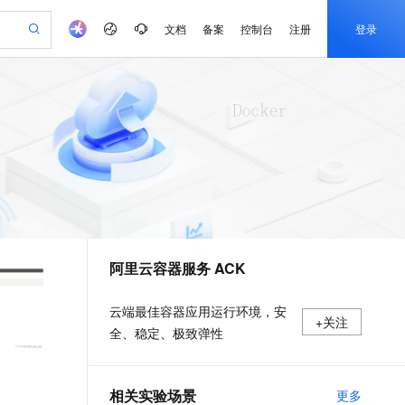
文档
备案
控制台
注册
登录
验
作计划
器
AI 活动
专业服务
服务伙伴合作计划
开发者社区
加入我们
产品动态
服务平台百炼
阿里云 OPC 创新助力计划
一站式生成采购清单，支持单品或批量购买
可编辑精美 PPT 文稿
S产品伙伴计划（繁花）
峰会
CS
造的大模型服务与应用开发平台
Agency Agents：拥有专属领域专家
AI 生产力先锋
Al MaaS 服务伙伴赋能合作
域名
博文
Careers
PolarDB Agentic Database
至高可申请百万元
 轻松生成专业的 PPT
开启高性价比 AI 编程新体验
弹性可伸缩的云计算服务
先锋实践拓展 AI 生产力的边界
发布
多领域专家智能体,一键组建 AI 虚拟交付团队
Token 补贴，五大权
计划
海大会
伙伴信用分合作计划
商标
问答
社会招聘
益加速 OPC 成功
帕鲁游戏服务器
SS
HappyHorse 打造一站式影视创作平台
飞天发布时刻
HOT
秒悟 Meoo CLI 支持一键部
划
备案
电子书
校园招聘
联机服务器，轻松开启游戏
视频创作，一键激活电商全链路生产力
稳定、安全、高性价比、高性能的云存储服务
所见，即是所愿
署项目至阿里云账号
可视化编排打通从文字构思到成片全链路闭环
更多支持
划
公司注册
镜像站
视频生成
语音识别与合成
 智能体与工作流应用
漫剧工坊：一站式动画创作平台
AI 实训营
Flink OSS 支持
合作伙伴培训与认证
阿里云容器服务 ACK
划
上云迁移
站生成，高效打造优质广告素材
全接入的云上超级电脑
通过阿里云百炼高效搭建AI应用,助力高效开发
快速生产连贯的高质量长漫剧
从基础到进阶，Agent 创客手把手教你
AssumeRole 角色自定义
e-1.1-T2V
Qwen3-TTS-Flash
lScope
我要反馈
查询合作伙伴
畅细腻的高质量视频
离线语音合成大模型，多语言方言自适应，低延迟高稳定
n Alibaba Cloud ISV 合作
代维服务
建企业门户网站
10 分钟搭建微信、支付宝小程序
百炼 Qwen3.7-Flash 系列模
云端最佳容器应用运行环境，安
+关注
创新加速
ope
登录合作伙伴管理后台
我要建议
站，无忧落地极速上线
以可视化方式快速构建移动和 PC 门户网站
国内短信简单易用，安全可靠，秒级触达，全球覆盖200+国家和地区。
高效部署网站，快速应用到小程序
型发布
全、稳定、极致弹性
e-1.1-I2V
Cosyvoice-V3-Flash
安全
畅自然，细节丰富
高表现力语音合成大模型，语音克隆听感自然
我要投诉
PolarDB
上云场景组合购
伴
Qoder CN V1.7.0 发布
漫剧创作，剧本、分镜、视频高效生成
100%兼容MySQL、PostgreSQL，兼容Oracle，支持集中和分布式
覆盖90%+业务场景，专享组合折扣价
2V
VPN
Fun-ASR
相关实验场景
更多