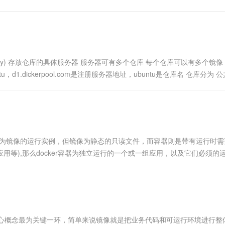
一个 AI 助手
超强辅助，Bol
即刻拥有 DeepSeek-R1 满血版
在企业官网、通讯软件中为客户提供 AI 客服
多种方案随心选，轻松解锁专属 DeepSeek
egistry) 存放仓库的具体服务器 服务器可有多个仓库 每个仓库可以有多个镜像
ntu，d1.dickerpool.com是注册服务器地址，ubuntu是仓库名 仓库分为 
单来说容器为镜像的运行实例，但镜像为静态的只读文件，而容器则是带有运行时
应用等),那么docker容器为独立运行的一个或一组应用，以及它们必须的
器是基于镜像创建的， 容器与镜像...
ker三大核心概念最为关键一环，简单来说镜像就是把业务代码和可运行环境进行