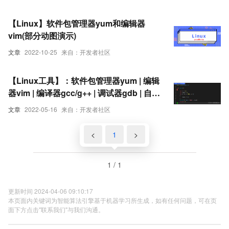
【Linux】软件包管理器yum和编辑器
vim(部分动图演示)
文章
2022-10-25
来自：开发者社区
【Linux工具】：软件包管理器yum | 编辑
器vim | 编译器gcc/g++ | 调试器gdb | 自动
化构建工具make/Makefile | Linux小程
文章
2022-05-16
来自：开发者社区
序：进度条 | git命令行 下
<
1
>
1 / 1
更新时间 2024-04-06 09:10:17
本页面内关键词为智能算法引擎基于机器学习所生成，如有任何问题，可在页
面下方点击"联系我们"与我们沟通。