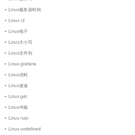
Linux服务器时间
Linux r2
Linux电子
Linux大小写
Linux文件到
Linux grafana
Linux消耗
Linux速速
Linux get
Linux书籍
Linux rust
Linux undefined