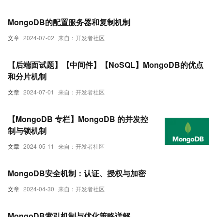
MongoDB的配置服务器和复制机制
文章
2024-07-02
来自：开发者社区
【后端面试题】【中间件】【NoSQL】MongoDB的优点
和分片机制
文章
2024-07-01
来自：开发者社区
【MongoDB 专栏】MongoDB 的并发控
制与锁机制
文章
2024-05-11
来自：开发者社区
MongoDB安全机制：认证、授权与加密
文章
2024-04-30
来自：开发者社区
MongoDB索引机制与优化策略详解