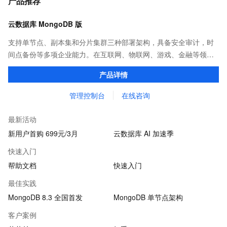
产品推荐
云数据库 MongoDB 版
支持单节点、副本集和分片集群三种部署架构，具备安全审计，时
间点备份等多项企业能力。在互联网、物联网、游戏、金融等领域
被广泛采用。
产品详情
管理控制台
在线咨询
最新活动
新用户首购 699元/3月
云数据库 AI 加速季
快速入门
帮助文档
快速入门
最佳实践
MongoDB 8.3 全国首发
MongoDB 单节点架构
客户案例