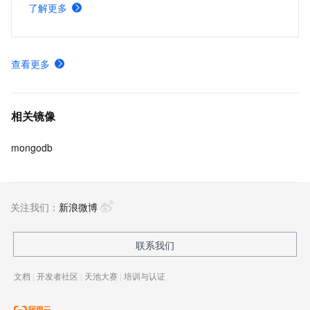
备份机制和跨可用区容灾，全面保障数据安全与业务连续
了解更多
性。
查看更多
相关镜像
mongodb
关注我们：
新浪微博
联系我们
文档
|
开发者社区
|
天池大赛
|
培训与认证