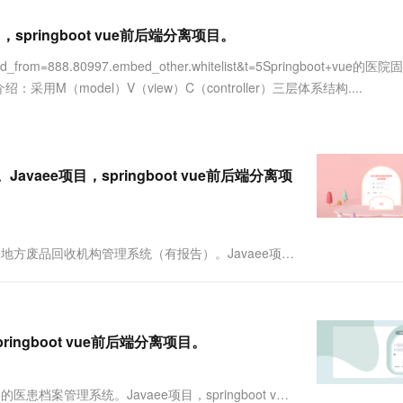
服务生态伙伴
视觉 Coding、空间感知、多模态思考等全面升级
1M上下文，专为长程任务能力而生
云工开物
企业应用
Works
Night Plan 支持 Qwen 3.8-Max
云原生大数据计算服务 MaxCompute
AI 办公
容器服务 Kub
NEW
Red Hat
，springboot vue前后端分离项目。
30+ 款产品免费体验
Data Agent 驱动的一站式 Data+AI 开发治理平台
夜间 5 折，Qwen/Meoo/TokenPlan 客户专享
面向分析的企业级SaaS模式云数据仓库
AI智能应用
提供一站式管
科研合作
ERP
堂（旗舰版）
SUSE
_id_from=888.80997.embed_other.whitelist&t=5Springboot+vue的
智能客服
AI 应用构建
大模型原生
CRM
：采用M（model）V（view）C（controller）三层体系结构....
防护产品
2个月
自动承接线索
建站小程序
Qoder
大模型服务平台百炼-应用模版
OA 办公系统
HOT
NEW
面向真实软件
个人版上线、团队版降价；千问3.8-Max首发发尝鲜
丰富多元化的应用模版和解决方案
力提升
财税管理
模板建站
万有无界
大模型服务平台百炼-智能体
avaee项目，springboot vue前后端分离项
400电话
定制建站
的模型效果
灵活可视化地构建企业级 Agent
方案
广告营销
模板小程序
秒悟
人工智能平台 PAI
定制小程序
云端极速 AI 
新一代 AI 视频生成模型，深度适配广告营销等场景
AI Native 的算法工程平台，一站式完成建模、训练、推理服务部署
ingboot+vue地方废品回收机构管理系统（有报告）。Javaee项
（view）C（controller）三层体系结构，通....
APP 开发
建站系统
pringboot vue前后端分离项目。
AI 应用
10分钟微调：让0.6B模型媲美235B模
多模态数据信
型
依托云原生高可用架构,实现Dify私有化部署
boot+vue的医患档案管理系统。Javaee项目，springboot vue
用1%尺寸在特定领域达到大模型90%以上效果