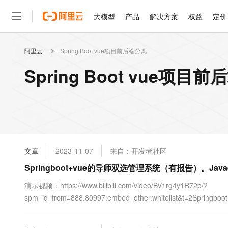
大模型
产品
解决方案
权益
定价
阿里云
Spring Boot vue项目前后端分离
大模型
产品
解决方案
权益
定价
云市场
伙伴
服务
了解阿里云
精选产品
精选解决方案
普惠上云
产品定价
精选商城
成为销售伙伴
售前咨询
为什么选择阿里云
千问AI平台
Spring Boot vue项
了解云产品的定价详情
大模型服务平台百炼
千问办公，解锁你的工作
普惠上云 官方力荐
分销伙伴
在线服务
网站建设
什么是云计算
大
大模型服务与应用平台
企业级Agent产品，直接
云服务器38元/年起，超
咨询伙伴
多端小程序
技术领先
云上成本管理
售后服务
轻量应用服务器
Agency Agents：拥
官方推荐返现计划
大模型
精选产品
精选解决方案
Salesforce 国际版订阅
稳定可靠
管理和优化成本
推荐新用户得奖励，单订单
销售伙伴合作计划
自助服务
友盟天域
安全合规
人工智能与机器学习
AI
文本生成
云数据库 RDS
HappyHorse 打造一
云工开物
无影生态合作计划
在线服务
文章
2023-11-07
来自：开发者社区
观测云
分析师报告
高校专属算力普惠，学生认
计算
互联网应用开发
Qwen3.8-Max
HOT
Salesforce On Alibaba C
工单服务
Springboot+vue的导师双选管理系统（有报告）。Java
智能体时代全能旗舰模型
Tuya 物联网平台阿里云
研究报告与白皮书
人工智能平台 PAI
快速拥有专属 OpenClaw
大模
Consulting Partner 合
大数据
容器
免费试用
短信专区
一站式AI开发、训练和推
演示视频：https://www.bilibili.com/video/BV1rg4y1R72p/?
蓝凌 OA
Qwen3.7-Plus
AI 大模型销售与服务生
现代化应用
spm_id_from=888.80997.embed_other.whitelist&t=2
存储
天池大赛
能看、能想、能动手的多模
云解析DNS
解决方案免费试用 新老
电子合同
目，springboot vue前后端分离项目。项目介绍：本文设计了一个基于
最高领取价值200元试用
安全
网络与CDN
AI 算法大赛
Qwen3-VL-Plus
畅捷通