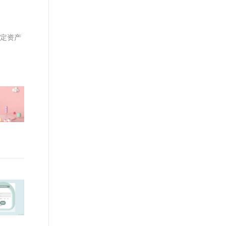
文戏情感细腻自然，动作戏激烈拳拳到肉，实现更强表演能力
支持中英文自由切换，具备更强的噪声鲁棒性
ernetes 版 ACK
云聚AI 严选权益
AI 原生数据库服务发布
SSL 证书
，一键激活高效办公新体验
理容器应用的 K8s 服务
精选AI产品，从模型到应用全链提效
Agent 数据网关
堡垒机
医院固定资产
AI 用量加速计划
云原生数据库 PolarDB
应用
防火墙
、识别商机，让客服更高效、服务更出色。
新老同享，达量后返
Agentic Database 发布
千问办公
主机安全
NEW
的智能体编程平台
一站式AI生产力平台
AI 应用及服务市场
伶鹊
企业级人与Agent协作平台，接入和调度多个数字员工
智能客服平台，对话机器人、对话分析、智能外呼
AI 应用
大模型服务平台百炼 - 全妙
大模型
应用创作平台
多模态内容创作工具，已接入 DeepSeek
自然语言处理
数据标注
机器学习
息提取
与 AI 智能体进行实时音视频通话
从文本、图片、视频中提取结构化的属性信息
构建支持视频理解的 AI 音视频实时通话应用