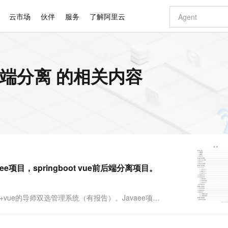
云市场
伙伴
服务
了解阿里云
AI 特惠
数据与 API
成为产品伙伴
企业增值服务
最佳实践
价格计算器
AI 场景体
基础软件
产品伙伴合
阿里云认证
市场活动
配置报价
大模型
目前后端分离 的相关内容
自助选配和估算价格
新方式
睿译宝，AI翻译排版一步到位
智启 AI 普惠权益
产品生态集成认证中心
企业支持计划
云上春晚
域名与网站
千问官方 MaaS 平台，为开发者和 Agent 而生，新用户赠送 1 亿 + tokens 额度
Qwen Aud
AI Coding
阿里云Maa
2026 阿里云
云服务器 E
为企业打
数据集
Windows
大模型认证
模型
NEW
NEW
交付可用成果
值低价云产品抢先购
上传文档即自动完成翻译和格式还原
至高享 1亿+免费 tokens，加速 Al 应用落地
提供智能易用的域名与建站服务
智能编程，一键
安全可靠、
产品生态伙伴
专家技术服务
云上奥运之旅
弹性计算合作
阿里云中企出
手机三要素
宝塔 Linux
全部认证
价格优势
有专属领域专家
GLM-5.2：长任务时代开源旗舰模型
阿里云 OPC 创新助力计划
千问大模型
即刻拥有 DeepS
AI 电商营销
对象存储 O
大模型
产品生态伙伴工作台
企业增值服务台
云栖战略参考
云存储合作计
云栖大会
身份实名认证
CentOS
训练营
推动算力普惠，释放技术红利
最高返9万
多领域专家智能体,一键组建 AI 虚拟交付团队
快速构建应用程序和网站，即刻迈出上云第一步
至高百万元 Token 补贴，加速一人公司成长
多元化、高性能、安全可靠的大模型服务
真正可用的 1M 上下文,一次完成代码全链路开发
轻松解锁专属 Dee
从图文生成到
云上的中国
数据库合作计
活动全景
短信
Docker
图片和
站式影视创作平台
Hermes Agent，打造自进化智能体
Token Plan 模型订阅计划
数字证书管理服务（原SSL证书）
5 分钟轻松部署
AI 广告创作
无影云电脑
企业成长
NEW
信息公告
看见新力量
云网络合作计
OCR 文字识别
JAVA
证享300元代金券
可视化编排打通从文字构思到成片全链路闭环
全托管，含MySQL、PostgreSQL、SQL Server、MariaDB多引擎
自主进化，持久记忆，越用越聪明
Qwen3.8-Max 首发尝鲜，限时加量 10 倍，夜间低至2折
实现全站HTTPS，呈现可信的WEB访问
图文、视频一
随时随地安
Kimi-K3
HappyHors
NEW
魔搭 Mode
loud
服务实践
官网公告
ee项目，springboot vue前后端分离项目。
Kimi 最新旗舰模型，长程编程与推理利器
让文字生成流
金融模力时刻
Salesforce O
版
发票查验
全能环境
Claude Code + GStack 打造工程团队
千问办公，限时限量积分加倍
Qoder
低代码高效构
AI 建站
短信服务
型
NEW
作计划
计划
创新中心
魔搭 ModelSc
健康状态
理服务
让AI从“聊天伙伴”进化为能干活的“数字员工”
安装技能 GStack，拥有专属 AI 工程团队
你的AI工作搭子，覆盖日常办公高频场景
面向真实软件的智能体编程平台
0 代码专业建
客户案例
天气预报查询
操作系统
Deepseek-v4-pro
HappyHors
态合作计划
Springboot+vue的导师双选管理系统（有报告）。Javaee项
态智能体模型
旗舰 MoE 大模型，百万上下文与顶尖推理能力
图生视频，流
同享
万小智 AI 建站低至 15元/月
Qoder CN
AI 短剧/漫剧
云原生数据库 
快递物流查询
WordPress
成为服务伙
Springboot+vue的前后端分离的导师双....
高校合作
点，立即开启云上创新
覆盖公网/内网、递归/权威、移动APP等全场景解析服务
送.CN域名，送备案服务码
基于千问大模型等，支持代码智能生成、研发智能问答
AI助力短剧
GLM-5.2
Wan2.7-T
Ubuntu