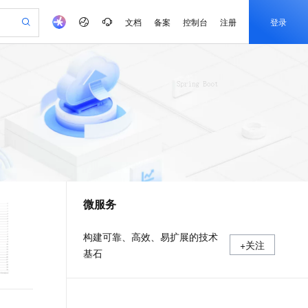
文档
备案
控制台
注册
登录
验
作计划
器
AI 活动
专业服务
服务伙伴合作计划
开发者社区
加入我们
产品动态
服务平台百炼
阿里云 OPC 创新助力计划
一站式生成采购清单，支持单品或批量购买
io：打造专属 AI 语音助手
S产品伙伴计划（繁花）
峰会
CS
造的大模型服务与应用开发平台
一句话生成原生可编辑精美 PPT 文稿
AI 生产力先锋
Al MaaS 服务伙伴赋能合作
域名
博文
Careers
至高可申请百万元
Qwen3.8-Max 模型上线
开启高性价比 AI 编程新体验
弹性可伸缩的云计算服务
Qwen-Audio-3.0-Realtime 端到端实时语音角色扮演
输入一句话想法, 轻松生成专业的 PPT
先锋实践拓展 AI 生产力的边界
Token 补贴，五大权
计划
海大会
伙伴信用分合作计划
商标
问答
社会招聘
益加速 OPC 成功
eek-V4-Pro
SS
一键部署幻兽帕鲁游戏服务器
飞天发布时刻
HOT
Open Search 向量检索版支
划
备案
电子书
校园招聘
pSeek-V4-Pro
视频创作，一键激活电商全链路生产力
稳定、安全、高性价比、高性能的云存储服务
一键购买专属联机服务器，轻松开启游戏
所见，即是所愿
持视频检索 Pipeline 功能
更多支持
划
公司注册
镜像站
视频生成
语音识别与合成
专属 QwenPaw
漫剧工坊：一站式动画创作平台
AI 实训营
HOT
应用身份服务 (IDaaS)
合作伙伴培训与认证
微服务
划
上云迁移
站生成，高效打造优质广告素材
全接入的云上超级电脑
从聊天伙伴进化为能主动干活的本地数字员工
快速生产连贯的高质量长漫剧
从基础到进阶，Agent 创客手把手教你
OpenClaw 管理能力上线
e-1.1-T2V
Qwen3-TTS-Flash
lScope
我要反馈
查询合作伙伴
畅细腻的高质量视频
离线语音合成大模型，多语言方言自适应，低延迟高稳定
n Alibaba Cloud ISV 合作
代维服务
建企业门户网站
10 分钟搭建微信、支付宝小程序
MaxCompute MaxFrame 提
构建可靠、高效、易扩展的技术
+关注
创新加速
ope
登录合作伙伴管理后台
我要建议
站，无忧落地极速上线
以可视化方式快速构建移动和 PC 门户网站
国内短信简单易用，安全可靠，秒级触达，全球覆盖200+国家和地区。
高效部署网站，快速应用到小程序
供自动弹性内存功能
基石
e-1.1-I2V
Cosyvoice-V3-Flash
安全
畅自然，细节丰富
高表现力语音合成大模型，语音克隆听感自然
我要投诉
PolarDB
上云场景组合购
Milvus 弹性伸缩功能新增节
伴
漫剧创作，剧本、分镜、视频高效生成
100%兼容MySQL、PostgreSQL，兼容Oracle，支持集中和分布式
覆盖90%+业务场景，专享组合折扣价
点支持范围
2V
VPN
Fun-ASR