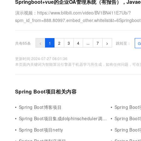
Springboot+vue的企业OA管理系统（有报告），Javae
演示视频：https://www.bilibili.com/video/BV1BN411E7Ub/?
spm_id_from=888.80997.embed_other.whitelist&t=6
springboot vue前后端分离项目。项目介绍：本文设计了一个基于Spr
共有65条
<
1
2
3
4
...
7
>
跳转至：
G
更新时间 2024-07-27 08:01:36
本页面内关键词为智能算法引擎基于机器学习所生成，如有任何问题，可在页
Spring Boot项目相关内容
Spring Boot博客项目
Spring Bo
Spring Boot项目集成dolphinscheduler调度器
Spring B
Spring Boot项目netty
Spring Bo