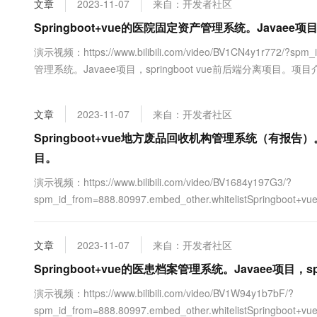
文章
2023-11-07
来自：开发者社区
大数据开发治理平台 Data
AI 产品 免费试用
网络
安全
云开发大赛
Tableau 订阅
Springboot+vue的医院固定资产管理系统。Javaee项目
1亿+ 大模型 tokens 和 
可观测
入门学习赛
中间件
AI空中课堂在线直播课
演示视频：https://www.bilibili.com/video/BV1CN4y1r772/?spm
云防火墙
140+云产品 免费试用
大模型服务
管理系统。Javaee项目，springboot vue前后端分离项目。项目介绍
上云与迁云
云原生的云上边界网络安全
产品新客免费试用，最长1
数据库
生态解决方案
千问AI平台-Token Plan
企业出海
大模型ACA认证体验
大数据计算
文章
2023-11-07
来自：开发者社区
助力企业全员 AI 认知与能
行业生态解决方案
政企业务
媒体服务
千问AI平台-模型体验
Springboot+vue地方废品回收机构管理系统（有报告）。J
开发者生态解决方案
在线体验全尺寸、多种模态
目。
企业服务与云通信
AI 开发和 AI 应用解决
Happy 系列大模型
演示视频：https://www.bilibili.com/video/BV1684y197G3/?
域名与网站
spm_id_from=888.80997.embed_other.whitelistSpr
目，springboot vue前后端分离项目。项目介绍：采用M（model）V
终端用户计算
文章
2023-11-07
来自：开发者社区
Serverless
大模型解决方案
Springboot+vue的医患档案管理系统。Javaee项目，s
开发工具
快速部署 Dify，高效搭建 
演示视频：https://www.bilibili.com/video/BV1W94y1b7bF/?
迁移与运维管理
spm_id_from=888.80997.embed_other.whitelistSpring