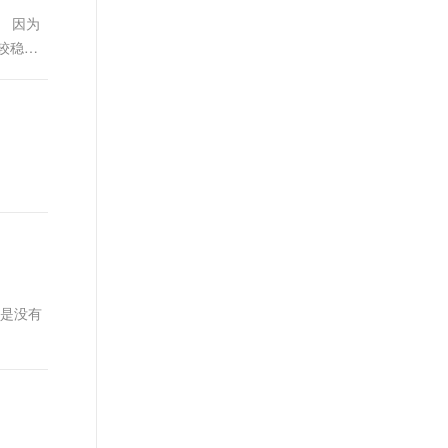
t.diy 一步搞定创意建站
构建大模型应用的安全防护体系
 因为
通过自然语言交互简化开发流程,全栈开发支持
通过阿里云安全产品对 AI 应用进行安全防护
较稳
但是没有