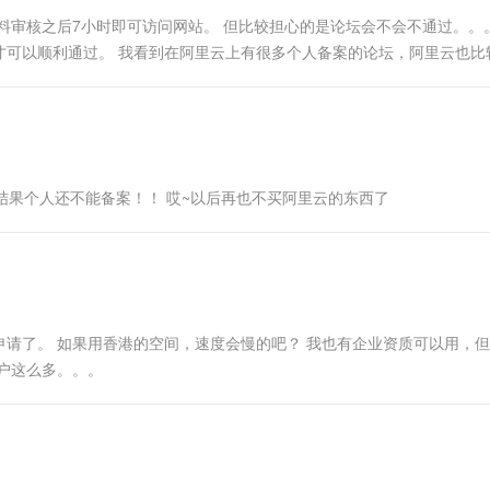
一个 AI 助手
超强辅助，Bol
料审核之后7小时即可访问网站。 但比较担心的是论坛会不会不通过。。。
即刻拥有 DeepSeek-R1 满血版
在企业官网、通讯软件中为客户提供 AI 客服
才可以顺利通过。 我看到在阿里云上有很多个人备案的论坛，阿里云也比
多种方案随心选，轻松解锁专属 DeepSeek
错
 结果个人还不能备案！！ 哎~以后再也不买阿里云的东西了
请了。 如果用香港的空间，速度会慢的吧？ 我也有企业资质可以用，
过户这么多。。。