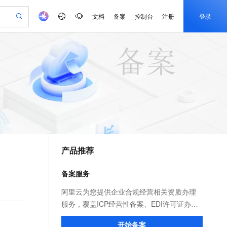
文档
备案
控制台
注册
登录
验
作计划
器
AI 活动
专业服务
服务伙伴合作计划
开发者社区
加入我们
产品动态
服务平台百炼
阿里云 OPC 创新助力计划
一站式生成采购清单，支持单品或批量购买
可编辑精美 PPT 文稿
S产品伙伴计划（繁花）
峰会
CS
造的大模型服务与应用开发平台
Agency Agents：拥有专属领域专家
AI 生产力先锋
Al MaaS 服务伙伴赋能合作
域名
博文
Careers
PolarDB Agentic Database
至高可申请百万元
 轻松生成专业的 PPT
开启高性价比 AI 编程新体验
弹性可伸缩的云计算服务
先锋实践拓展 AI 生产力的边界
发布
多领域专家智能体,一键组建 AI 虚拟交付团队
Token 补贴，五大权
计划
海大会
伙伴信用分合作计划
商标
问答
社会招聘
益加速 OPC 成功
帕鲁游戏服务器
SS
HappyHorse 打造一站式影视创作平台
飞天发布时刻
HOT
秒悟 Meoo CLI 支持一键部
划
备案
电子书
校园招聘
联机服务器，轻松开启游戏
视频创作，一键激活电商全链路生产力
稳定、安全、高性价比、高性能的云存储服务
所见，即是所愿
署项目至阿里云账号
可视化编排打通从文字构思到成片全链路闭环
更多支持
划
公司注册
镜像站
视频生成
语音识别与合成
 智能体与工作流应用
漫剧工坊：一站式动画创作平台
AI 实训营
Flink OSS 支持
合作伙伴培训与认证
产品推荐
划
上云迁移
站生成，高效打造优质广告素材
全接入的云上超级电脑
通过阿里云百炼高效搭建AI应用,助力高效开发
快速生产连贯的高质量长漫剧
从基础到进阶，Agent 创客手把手教你
AssumeRole 角色自定义
e-1.1-T2V
Qwen3-TTS-Flash
lScope
我要反馈
查询合作伙伴
畅细腻的高质量视频
离线语音合成大模型，多语言方言自适应，低延迟高稳定
n Alibaba Cloud ISV 合作
代维服务
建企业门户网站
10 分钟搭建微信、支付宝小程序
备案服务
百炼 Qwen3.7-Flash 系列模
创新加速
ope
登录合作伙伴管理后台
我要建议
站，无忧落地极速上线
以可视化方式快速构建移动和 PC 门户网站
国内短信简单易用，安全可靠，秒级触达，全球覆盖200+国家和地区。
高效部署网站，快速应用到小程序
型发布
e-1.1-I2V
Cosyvoice-V3-Flash
阿里云为您提供企业合规经营相关资质办理
安全
畅自然，细节丰富
高表现力语音合成大模型，语音克隆听感自然
我要投诉
PolarDB
服务，覆盖ICP经营性备案、EDI许可证办
上云场景组合购
伴
Qoder CN V1.7.0 发布
漫剧创作，剧本、分镜、视频高效生成
100%兼容MySQL、PostgreSQL，兼容Oracle，支持集中和分布式
覆盖90%+业务场景，专享组合折扣价
理、网络文化经营许可证等全国30个省份地
2V
VPN
Fun-ASR
开始备案