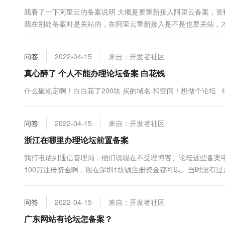
10 分钟在聊天系统中增加
专有云
我看了一下阿里云的备案说明 大概是要重新接入阿里云备案，资
我在别处备案时是关站的，在阿里云重新接入是不是也要关站，
定，所以想搬过来 因为现在用的主机太不稳定了，三天两头的出
问答
2022-04-15
来自：开发者社区
真心醉了 个人不能办理论坛备案 白花钱
什么破规定啊！白白花了200块 买的域名 和空间！想做个论坛
问答
2022-04-15
来自：开发者社区
浙江在哪里办理论坛前置备案
我打电话到通信管理局，他们说现在不受理博客、论坛这些备案申
100万注册资金啊，现在深圳1块钱注册资金都可以。当时没有
问答
2022-04-15
来自：开发者社区
广东网站有论坛怎备案？