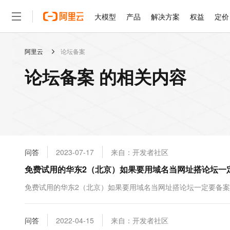
大模型
产品
解决方案
权益
定价
阿里云
论坛备案
大模型
产品
解决方案
权益
定价
云市场
伙伴
服务
了解阿里云
精选产品
精选解决方案
普惠上云
产品定价
精选商城
成为销售伙伴
售前咨询
为什么选择阿里云
千问AI平台
论坛备案 的相关内容
了解云产品的定价详情
大模型服务平台百炼
睿译宝，AI翻译排版一
普惠上云 官方力荐
分销伙伴
在线服务
网站建设
什么是云计算
大
大模型服务与应用平台
上传文档即自动完成翻译和
云服务器38元/年起，超
咨询伙伴
多端小程序
技术领先
云上成本管理
售后服务
轻量应用服务器
GLM-5.2：长任务时代
官方推荐返现计划
大模型
精选产品
精选解决方案
Salesforce 国际版订阅
稳定可靠
管理和优化成本
推荐新用户得奖励，单订单
销售伙伴合作计划
自助服务
友盟天域
安全合规
人工智能与机器学习
AI
文本生成
云数据库 RDS
Hermes Agent，打造
云工开物
无影生态合作计划
在线服务
问答
2023-07-17
来自：开发者社区
观测云
分析师报告
自主进化，持久记忆，越用
高校专属算力普惠，学生认
计算
互联网应用开发
Qwen3.8-Max
HOT
Salesforce On Alibaba C
工单服务
免费试用的华东2（北京）如果要用域名当网址搭论坛一
智能体时代全能旗舰模型
Tuya 物联网平台阿里云
研究报告与白皮书
人工智能平台 PAI
快速拥有专属 OpenClaw
大模
Consulting Partner 合
大数据
容器
免费试用
短信专区
一站式AI开发、训练和推
免费试用的华东2（北京）如果要用域名当网址搭论坛一定要备
蓝凌 OA
Qwen3.7-Plus
AI 大模型销售与服务生
现代化应用
存储
天池大赛
能看、能想、能动手的多模
云解析DNS
解决方案免费试用 新老
电子合同
最高领取价值200元试用
安全
问答
网络与CDN
2022-04-15
来自：开发者社区
AI 算法大赛
Qwen3-VL-Plus
畅捷通