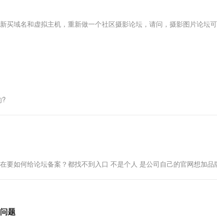
服务生态伙伴
视觉 Coding、空间感知、多模态思考等全面升级
1M上下文，专为长程任务能力而生
云工开物
企业应用
Works
Night Plan 支持 Qwen 3.8-Max
云原生大数据计算服务 MaxCompute
AI 办公
容器服务 Kub
NEW
Red Hat
30+ 款产品免费体验
Data Agent 驱动的一站式 Data+AI 开发治理平台
夜间 5 折，Qwen/Meoo/TokenPlan 客户专享
面向分析的企业级SaaS模式云数据仓库
AI智能应用
提供一站式管
科研合作
新买域名和虚拟主机，重新做一个社区摄影论坛，请问，摄影图片论坛可
ERP
堂（旗舰版）
SUSE
智能客服
AI 应用构建
大模型原生
CRM
防护产品
2个月
自动承接线索
建站小程序
Qoder
大模型服务平台百炼-应用模版
OA 办公系统
HOT
NEW
面向真实软件
个人版上线、团队版降价；千问3.8-Max首发发尝鲜
丰富多元化的应用模版和解决方案
力提升
财税管理
模板建站
万有无界
大模型服务平台百炼-智能体
400电话
定制建站
?
的模型效果
灵活可视化地构建企业级 Agent
方案
广告营销
模板小程序
秒悟
人工智能平台 PAI
定制小程序
云端极速 AI 
新一代 AI 视频生成模型，深度适配广告营销等场景
AI Native 的算法工程平台，一站式完成建模、训练、推理服务部署
APP 开发
现在要如何给论坛备案？都找不到入口 不是个人 是公司自己的官网想加品
建站系统
AI 应用
10分钟微调：让0.6B模型媲美235B模
多模态数据信
型
依托云原生高可用架构,实现Dify私有化部署
问题
用1%尺寸在特定领域达到大模型90%以上效果