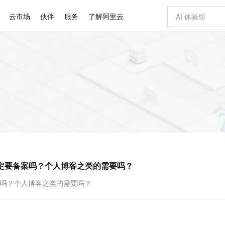
云市场
伙伴
服务
了解阿里云
AI 特惠
数据与 API
成为产品伙伴
企业增值服务
最佳实践
价格计算器
AI 场景体
基础软件
产品伙伴合
阿里云认证
市场活动
配置报价
大模型
自助选配和估算价格
步到位
智启 AI 普惠权益
产品生态集成认证中心
企业支持计划
云上春晚
域名与网站
Qwen Audio：打造专属 AI 语音助手
千问官方 MaaS 平台，为开发者和 Agent 而生，新用户赠送 1 亿 + tokens 额度
一句话生成原生
AI Coding
阿里云Maa
2026 阿里云
云服务器 E
为企业打
数据集
Windows
大模型认证
模型
NEW
NEW
格式还原
值低价云产品抢先购
至高享 1亿+免费 tokens，加速 Al 应用落地
提供智能易用的域名与建站服务
Qwen-Audio-3.0-Realtime 端到端实时语音角色扮演
输入一句话想法,
智能编程，一键
安全可靠、
产品生态伙伴
专家技术服务
云上奥运之旅
弹性计算合作
阿里云中企出
手机三要素
宝塔 Linux
全部认证
价格优势
开源旗舰模型
即刻拥有 DeepSeek-V4-Pro
阿里云 OPC 创新助力计划
千问大模型
一键部署幻兽
AI 电商营销
对象存储 O
大模型
产品生态伙伴工作台
企业增值服务台
云栖战略参考
云存储合作计
云栖大会
身份实名认证
CentOS
训练营
推动算力普惠，释放技术红利
最高返9万
真正可用的 1M 上下文,一次完成代码全链路开发
快速构建应用程序和网站，即刻迈出上云第一步
轻松解锁专属 DeepSeek-V4-Pro
至高百万元 Token 补贴，加速一人公司成长
多元化、高性能、安全可靠的大模型服务
一键购买专属
从图文生成到
云上的中国
数据库合作计
活动全景
短信
Docker
图片和
自进化智能体
5 分钟轻松部署专属 QwenPaw
Token Plan 模型订阅计划
数字证书管理服务（原SSL证书）
高效搭建 AI
AI 广告创作
无影云电脑
企业成长
NEW
HOT
信息公告
看见新力量
云网络合作计
OCR 文字识别
JAVA
越聪明
证享300元代金券
全托管，含MySQL、PostgreSQL、SQL Server、MariaDB多引擎
Qwen3.8-Max 首发尝鲜，限时加量 10 倍，夜间低至2折
实现全站 HTTPS，呈现可信的 Web 访问
从聊天伙伴进化为能主动干活的本地数字员工
图文、视频一
随时随地安
Kimi-K3
HappyHors
NEW
魔搭 Mode
loud
服务实践
官网公告
定要备案吗？个人博客之类的需要吗？
Kimi 最新旗舰模型，长程编程与推理利器
让文字生成流
金融模力时刻
Salesforce O
版
发票查验
全能环境
Claude Code + GStack 打造工程团队
千问办公，限时限量积分加倍
Qoder
低代码高效构
AI 建站
短信服务
型
NEW
作计划
计划
创新中心
魔搭 ModelSc
健康状态
理服务
让AI从“聊天伙伴”进化为能干活的“数字员工”
安装技能 GStack，拥有专属 AI 工程团队
你的AI工作搭子，覆盖日常办公高频场景
面向真实软件的智能体编程平台
0 代码专业建
案吗？个人博客之类的需要吗？
客户案例
天气预报查询
操作系统
Deepseek-v4-pro
HappyHors
态合作计划
态智能体模型
旗舰 MoE 大模型，百万上下文与顶尖推理能力
图生视频，流
同享
万小智 AI 建站低至 15元/月
Qoder CN
AI 短剧/漫剧
云原生数据库 
快递物流查询
WordPress
成为服务伙
高校合作
点，立即开启云上创新
覆盖公网/内网、递归/权威、移动APP等全场景解析服务
送.CN域名，送备案服务码
基于千问大模型等，支持代码智能生成、研发智能问答
AI助力短剧
GLM-5.2
Wan2.7-T
Ubuntu