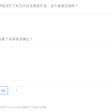
局电话打了好几天过去都是忙音。这个备案怎搞呀？
备案？有具体步骤么？
GO
面下方点击"联系我们"与我们沟通。