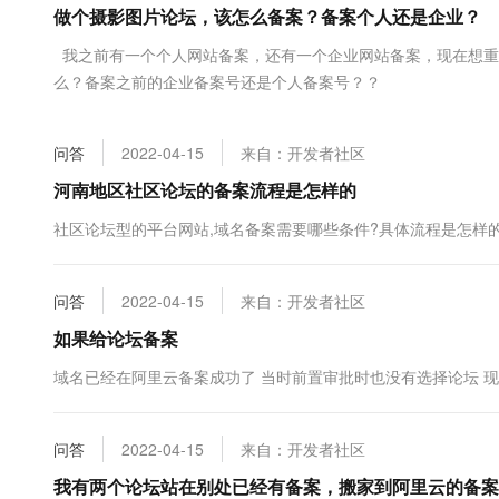
做个摄影图片论坛，该怎么备案？备案个人还是企业？
大数据开发治理平台 Data
AI 产品 免费试用
网络
安全
云开发大赛
Tableau 订阅
1亿+ 大模型 tokens 和 
我之前有一个个人网站备案，还有一个企业网站备案，现在想重
可观测
入门学习赛
中间件
AI空中课堂在线直播课
么？备案之前的企业备案号还是个人备案号？？
云防火墙
140+云产品 免费试用
大模型服务
上云与迁云
云原生的云上边界网络安全
产品新客免费试用，最长1
数据库
生态解决方案
千问AI平台-Token Plan
问答
2022-04-15
来自：开发者社区
企业出海
大模型ACA认证体验
大数据计算
助力企业全员 AI 认知与能
行业生态解决方案
河南地区社区论坛的备案流程是怎样的
政企业务
媒体服务
千问AI平台-模型体验
开发者生态解决方案
社区论坛型的平台网站,域名备案需要哪些条件?具体流程是怎样的
在线体验全尺寸、多种模态
企业服务与云通信
AI 开发和 AI 应用解决
Happy 系列大模型
域名与网站
问答
2022-04-15
来自：开发者社区
如果给论坛备案
终端用户计算
域名已经在阿里云备案成功了 当时前置审批时也没有选择论坛 
Serverless
大模型解决方案
开发工具
快速部署 Dify，高效搭建 
问答
2022-04-15
来自：开发者社区
迁移与运维管理
我有两个论坛站在别处已经有备案，搬家到阿里云的备案