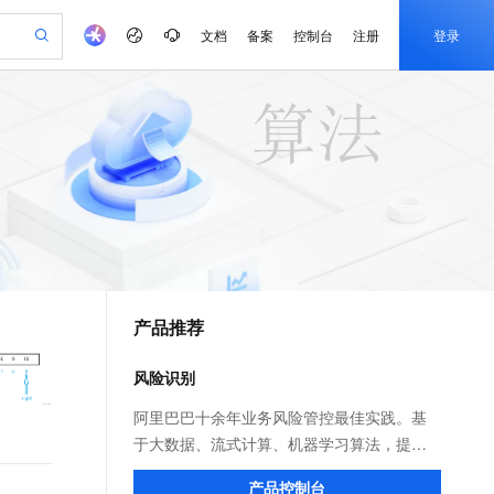
文档
备案
控制台
注册
登录
验
作计划
器
AI 活动
专业服务
服务伙伴合作计划
开发者社区
加入我们
产品动态
服务平台百炼
阿里云 OPC 创新助力计划
一站式生成采购清单，支持单品或批量购买
io：打造专属 AI 语音助手
S产品伙伴计划（繁花）
峰会
CS
造的大模型服务与应用开发平台
一句话生成原生可编辑精美 PPT 文稿
AI 生产力先锋
Al MaaS 服务伙伴赋能合作
域名
博文
Careers
至高可申请百万元
Qwen3.8-Max 模型上线
开启高性价比 AI 编程新体验
弹性可伸缩的云计算服务
Qwen-Audio-3.0-Realtime 端到端实时语音角色扮演
输入一句话想法, 轻松生成专业的 PPT
先锋实践拓展 AI 生产力的边界
Token 补贴，五大权
计划
海大会
伙伴信用分合作计划
商标
问答
社会招聘
益加速 OPC 成功
eek-V4-Pro
SS
一键部署幻兽帕鲁游戏服务器
飞天发布时刻
HOT
Open Search 向量检索版支
划
备案
电子书
校园招聘
pSeek-V4-Pro
视频创作，一键激活电商全链路生产力
稳定、安全、高性价比、高性能的云存储服务
一键购买专属联机服务器，轻松开启游戏
所见，即是所愿
持视频检索 Pipeline 功能
更多支持
划
公司注册
镜像站
视频生成
语音识别与合成
专属 QwenPaw
漫剧工坊：一站式动画创作平台
AI 实训营
HOT
应用身份服务 (IDaaS)
合作伙伴培训与认证
产品推荐
划
上云迁移
站生成，高效打造优质广告素材
全接入的云上超级电脑
从聊天伙伴进化为能主动干活的本地数字员工
快速生产连贯的高质量长漫剧
从基础到进阶，Agent 创客手把手教你
OpenClaw 管理能力上线
e-1.1-T2V
Qwen3-TTS-Flash
lScope
我要反馈
查询合作伙伴
畅细腻的高质量视频
离线语音合成大模型，多语言方言自适应，低延迟高稳定
n Alibaba Cloud ISV 合作
代维服务
建企业门户网站
10 分钟搭建微信、支付宝小程序
风险识别
MaxCompute MaxFrame 提
创新加速
ope
登录合作伙伴管理后台
我要建议
站，无忧落地极速上线
以可视化方式快速构建移动和 PC 门户网站
国内短信简单易用，安全可靠，秒级触达，全球覆盖200+国家和地区。
高效部署网站，快速应用到小程序
供自动弹性内存功能
e-1.1-I2V
Cosyvoice-V3-Flash
阿里巴巴十余年业务风险管控最佳实践。基
安全
畅自然，细节丰富
高表现力语音合成大模型，语音克隆听感自然
我要投诉
PolarDB
于大数据、流式计算、机器学习算法，提供
上云场景组合购
Milvus 弹性伸缩功能新增节
伴
漫剧创作，剧本、分镜、视频高效生成
100%兼容MySQL、PostgreSQL，兼容Oracle，支持集中和分布式
覆盖90%+业务场景，专享组合折扣价
点支持范围
决策引擎平台、风险识别API、专家定制建模
2V
VPN
Fun-ASR
产品控制台