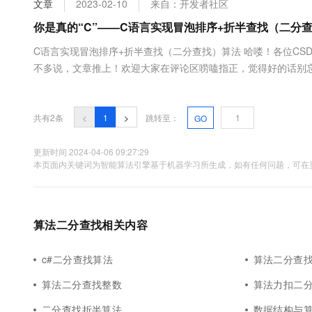
文章
2023-02-10
来自：开发者社区
大数据开发治理平台 Data
AI 产品 免费试用
网络
安全
云开发大赛
Tableau 订阅
你是真的“C”——C语言实现冒泡排序+折半查找（二分
1亿+ 大模型 tokens 和 
可观测
入门学习赛
中间件
AI空中课堂在线直播课
C语言实现冒泡排序+折半查找（二分查找）算法 哈喽！各位CS
云防火墙
140+云产品 免费试用
大模型服务
不多说，文章推上！欢迎大家在评论区唠嗑指正，觉得好的话别
上云与迁云
云原生的云上边界网络安全
产品新客免费试用，最长1
数据库
排序函数==。接下来，我将用最近学到的C语言知识，将这两种排
生态解决方案
千问AI平台-Token Plan
企业出海
大模型ACA认证体验
大数据计算
助力企业全员 AI 认知与能
行业生态解决方案
共有2条
<
1
>
跳转至：
GO
政企业务
媒体服务
千问AI平台-模型体验
开发者生态解决方案
在线体验全尺寸、多种模态
更新时间 2024-04-06 09:27:29
企业服务与云通信
本页面内关键词为智能算法引擎基于机器学习所生成，如有任何问题，可在页
AI 开发和 AI 应用解决
Happy 系列大模型
域名与网站
终端用户计算
算法二分查找相关内容
Serverless
大模型解决方案
c#二分查找算法
算法二分查
开发工具
快速部署 Dify，高效搭建 
算法二分查找整数
算法力扣二
迁移与运维管理
二分查找折半算法
数据结构与