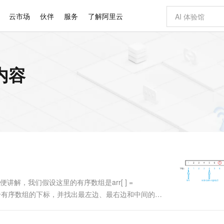
云市场
伙伴
服务
了解阿里云
AI 特惠
数据与 API
成为产品伙伴
企业增值服务
最佳实践
价格计算器
AI 场景体
基础软件
产品伙伴合
阿里云认证
市场活动
配置报价
大模型
内容
自助选配和估算价格
新方式
睿译宝，AI翻译排版一步到位
智启 AI 普惠权益
产品生态集成认证中心
企业支持计划
云上春晚
域名与网站
千问官方 MaaS 平台，为开发者和 Agent 而生，新用户赠送 1 亿 + tokens 额度
Qwen Aud
AI Coding
阿里云Maa
2026 阿里云
云服务器 E
为企业打
数据集
Windows
大模型认证
模型
NEW
NEW
交付可用成果
值低价云产品抢先购
上传文档即自动完成翻译和格式还原
至高享 1亿+免费 tokens，加速 Al 应用落地
提供智能易用的域名与建站服务
智能编程，一键
安全可靠、
产品生态伙伴
专家技术服务
云上奥运之旅
弹性计算合作
阿里云中企出
手机三要素
宝塔 Linux
全部认证
价格优势
有专属领域专家
GLM-5.2：长任务时代开源旗舰模型
阿里云 OPC 创新助力计划
千问大模型
即刻拥有 DeepS
AI 电商营销
对象存储 O
大模型
产品生态伙伴工作台
企业增值服务台
云栖战略参考
云存储合作计
云栖大会
身份实名认证
CentOS
训练营
推动算力普惠，释放技术红利
最高返9万
多领域专家智能体,一键组建 AI 虚拟交付团队
快速构建应用程序和网站，即刻迈出上云第一步
至高百万元 Token 补贴，加速一人公司成长
多元化、高性能、安全可靠的大模型服务
真正可用的 1M 上下文,一次完成代码全链路开发
轻松解锁专属 Dee
从图文生成到
云上的中国
数据库合作计
活动全景
短信
Docker
图片和
站式影视创作平台
Hermes Agent，打造自进化智能体
Token Plan 模型订阅计划
数字证书管理服务（原SSL证书）
5 分钟轻松部署
AI 广告创作
无影云电脑
企业成长
NEW
信息公告
看见新力量
云网络合作计
OCR 文字识别
JAVA
证享300元代金券
可视化编排打通从文字构思到成片全链路闭环
全托管，含MySQL、PostgreSQL、SQL Server、MariaDB多引擎
自主进化，持久记忆，越用越聪明
Qwen3.8-Max 首发尝鲜，限时加量 10 倍，夜间低至2折
实现全站HTTPS，呈现可信的WEB访问
图文、视频一
随时随地安
Kimi-K3
HappyHors
NEW
魔搭 Mode
loud
服务实践
官网公告
Kimi 最新旗舰模型，长程编程与推理利器
让文字生成流
金融模力时刻
Salesforce O
版
发票查验
全能环境
Claude Code + GStack 打造工程团队
千问办公，限时限量积分加倍
Qoder
低代码高效构
AI 建站
短信服务
型
NEW
作计划
计划
创新中心
魔搭 ModelSc
健康状态
理服务
让AI从“聊天伙伴”进化为能干活的“数字员工”
安装技能 GStack，拥有专属 AI 工程团队
你的AI工作搭子，覆盖日常办公高频场景
面向真实软件的智能体编程平台
0 代码专业建
解，我们假设这里的有序数组是arr[ ] =
客户案例
天气预报查询
操作系统
Deepseek-v4-pro
HappyHors
态合作计划
，我们标出这个有序数组的下标，并找出最左边、最右边和中间的下
态智能体模型
旗舰 MoE 大模型，百万上下文与顶尖推理能力
图生视频，流
同享
万小智 AI 建站低至 15元/月
Qoder CN
AI 短剧/漫剧
云原生数据库 
快递物流查询
WordPress
成为服务伙
步，将下标为 mid 的数字与要查找的数字 7 进行比较： 此时
高校合作
点，立即开启云上创新
覆盖公网/内网、递归/权威、移动APP等全场景解析服务
送.CN域名，送备案服务码
基于千问大模型等，支持代码智能生成、研发智能问答
AI助力短剧
GLM-5.2
Wan2.7-T
Ubuntu