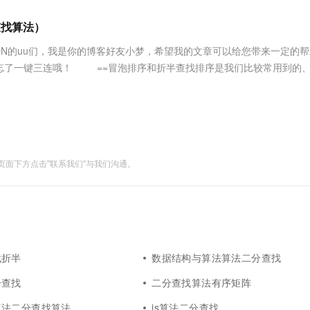
服务生态伙伴
视觉 Coding、空间感知、多模态思考等全面升级
1M上下文，专为长程任务能力而生
云工开物
企业应用
Works
Night Plan 支持 Qwen 3.8-Max
云原生大数据计算服务 MaxCompute
AI 办公
容器服务 Kub
NEW
Red Hat
查找算法）
30+ 款产品免费体验
Data Agent 驱动的一站式 Data+AI 开发治理平台
夜间 5 折，Qwen/Meoo/TokenPlan 客户专享
面向分析的企业级SaaS模式云数据仓库
AI智能应用
提供一站式管
科研合作
ERP
堂（旗舰版）
SUSE
DN的uu们，我是你的博客好友小梦，希望我的文章可以给您带来一定的
智能客服
AI 应用构建
大模型原生
CRM
忘了一键三连哦！ ==冒泡排序和折半查找排序是我们比较常用到的
防护产品
2个月
自动承接线索
序算法用代码形式给大家具体分析一下，也希望大家能够通过本文的阅读学
建站小程序
Qoder
大模型服务平台百炼-应用模版
OA 办公系统
HOT
NEW
面向真实软件
个人版上线、团队版降价；千问3.8-Max首发发尝鲜
丰富多元化的应用模版和解决方案
力提升
财税管理
模板建站
万有无界
大模型服务平台百炼-智能体
400电话
定制建站
的模型效果
灵活可视化地构建企业级 Agent
面下方点击"联系我们"与我们沟通。
方案
广告营销
模板小程序
秒悟
人工智能平台 PAI
定制小程序
云端极速 AI 
新一代 AI 视频生成模型，深度适配广告营销等场景
AI Native 的算法工程平台，一站式完成建模、训练、推理服务部署
APP 开发
建站系统
找折半
数据结构与算法算法二分查找
AI 应用
10分钟微调：让0.6B模型媲美235B模
多模态数据信
分查找
二分查找算法有序矩阵
型
依托云原生高可用架构,实现Dify私有化部署
用1%尺寸在特定领域达到大模型90%以上效果
算法二分查找算法
js算法二分查找