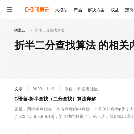
大模型
产品
解决方案
权益
定价
阿里云
折半二分查找算法
大模型
产品
解决方案
权益
定价
云市场
伙伴
服务
了解阿里云
精选产品
精选解决方案
普惠上云
产品定价
精选商城
成为销售伙伴
售前咨询
为什么选择阿里云
千问AI平台
折半二分查找算法 的相关
了解云产品的定价详情
大模型服务平台百炼
千问办公，解锁你的工作
普惠上云 官方力荐
分销伙伴
在线服务
网站建设
什么是云计算
大
大模型服务与应用平台
企业级Agent产品，直接
云服务器38元/年起，超
咨询伙伴
多端小程序
技术领先
云上成本管理
售后服务
轻量应用服务器
Agency Agents：拥
官方推荐返现计划
大模型
精选产品
精选解决方案
Salesforce 国际版订阅
稳定可靠
管理和优化成本
推荐新用户得奖励，单订单
销售伙伴合作计划
自助服务
友盟天域
安全合规
人工智能与机器学习
AI
文本生成
云数据库 RDS
HappyHorse 打造一
云工开物
无影生态合作计划
在线服务
文章
2023-11-16
来自：开发者社区
观测云
分析师报告
高校专属算力普惠，学生认
计算
互联网应用开发
Qwen3.8-Max
HOT
Salesforce On Alibaba C
工单服务
C语言-折半查找（二分查找）算法详解
智能体时代全能旗舰模型
Tuya 物联网平台阿里云
研究报告与白皮书
人工智能平台 PAI
快速拥有专属 OpenClaw
大模
Consulting Partner 合
大数据
容器
免费试用
短信专区
一站式AI开发、训练和推
题目：用折半查找在一个有序数组中查找一个具体的数字n为了方便讲
蓝凌 OA
Qwen3.7-Plus
AI 大模型销售与服务生
现代化应用
{1,2,3,4,5,6,7,8,9,10}，要查找的数是 7 。第一步
存储
天池大赛
能看、能想、能动手的多模
云解析DNS
解决方案免费试用 新老
电子合同
标：由图可见，下标left = 0，mid = 4，right = 9。第二
最高领取价值200元试用
安全
网络与CDN
AI 算法大赛
Qwen3-VL-Plus
因为....
畅捷通