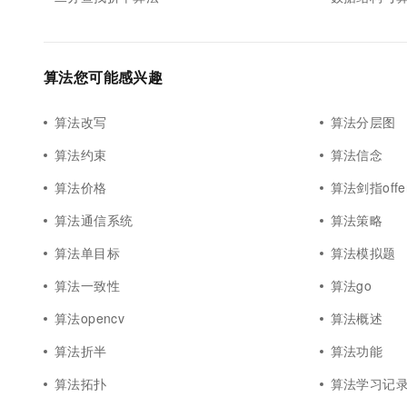
10 分钟在聊天系统中增加
专有云
算法您可能感兴趣
算法改写
算法分层图
算法约束
算法信念
算法价格
算法剑指offe
算法通信系统
算法策略
算法单目标
算法模拟题
算法一致性
算法go
算法opencv
算法概述
算法折半
算法功能
算法拓扑
算法学习记