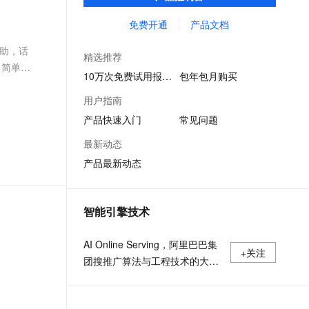
等多维风控服务，一站式解决企业在用户注
文戏情感细腻自然，动作戏激烈拳拳到肉，实现更强表演能力
支持中英文自由切换，具备更强的噪声鲁棒性
ernetes 版 ACK
云聚AI 严选权益
AI 原生数据库服务发布
SSL 证书
册、运营活动、交易、信贷审核等关键业务
免费开通
产品文档
，一键激活高效办公新体验
理容器应用的 K8s 服务
精选AI产品，从模型到应用全链提效
Agent 数据网关
中所遇到的欺诈问题。
堡垒机
帮助，话
AI 用量加速计划
云原生数据库 PolarDB
精选推荐
应用
防火墙
、简单的
、识别商机，让客服更高效、服务更出色。
新老同享，达量后返
Agentic Database 发布
10万次免费试用报名中
包年包月购买
习...
千问办公
主机安全
NEW
用户指南
的智能体编程平台
一站式AI生产力平台
产品快速入门
常见问题
AI 应用及服务市场
伶鹊
最新动态
企业级人与Agent协作平台，接入和调度多个数字员工
智能客服平台，对话机器人、对话分析、智能外呼
AI 应用
产品最新动态
大模型服务平台百炼 - 全妙
大模型
应用创作平台
多模态内容创作工具，已接入 DeepSeek
自然语言处理
智能引擎技术
数据标注
AI Online Serving，阿里巴巴集
+关注
机器学习
团搜推广算法与工程技术的大本
息提取
与 AI 智能体进行实时音视频通话
营，大数据深度学习时代的创新
从文本、图片、视频中提取结构化的属性信息
构建支持视频理解的 AI 音视频实时通话应用
主场。