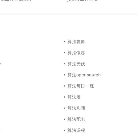
一个 AI 助手
超强辅助，Bol
即刻拥有 DeepSeek-R1 满血版
在企业官网、通讯软件中为客户提供 AI 客服
多种方案随心选，轻松解锁专属 DeepSeek
算法复原
算法锻炼
r
算法光伏
算法opensearch
算法每日一练
算法堆
算法步骤
算法配电
录
算法课程