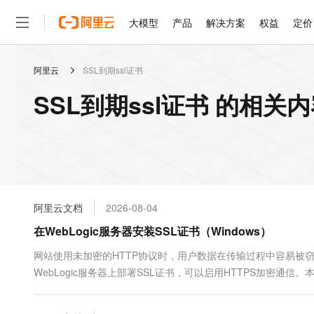
大模型
产品
解决方案
权益
定价
阿里云
SSL到期ssl证书
大模型
产品
解决方案
权益
定价
云市场
伙伴
服务
了解阿里云
精选产品
精选解决方案
普惠上云
产品定价
精选商城
成为销售伙伴
售前咨询
为什么选择阿里云
千问AI平台
SSL到期ssl证书 的相关
了解云产品的定价详情
大模型服务平台百炼
睿译宝，AI翻译排版一
普惠上云 官方力荐
分销伙伴
在线服务
网站建设
什么是云计算
大
大模型服务与应用平台
上传文档即自动完成翻译和
云服务器38元/年起，超
咨询伙伴
多端小程序
技术领先
云上成本管理
售后服务
轻量应用服务器
GLM-5.2：长任务时代
官方推荐返现计划
大模型
精选产品
精选解决方案
Salesforce 国际版订阅
稳定可靠
管理和优化成本
推荐新用户得奖励，单订单
销售伙伴合作计划
自助服务
友盟天域
安全合规
人工智能与机器学习
AI
文本生成
云数据库 RDS
Hermes Agent，打造
云工开物
无影生态合作计划
在线服务
阿里云文档
2026-08-04
观测云
分析师报告
自主进化，持久记忆，越用
高校专属算力普惠，学生认
计算
互联网应用开发
Qwen3.8-Max
HOT
Salesforce On Alibaba C
工单服务
在WebLogic服务器安装SSL证书（Windows）
智能体时代全能旗舰模型
Tuya 物联网平台阿里云
研究报告与白皮书
人工智能平台 PAI
快速拥有专属 OpenClaw
大模
Consulting Partner 合
大数据
容器
免费试用
短信专区
一站式AI开发、训练和推
网站使用未加密的HTTP协议时，用户数据在传输过程中容易被窃取
蓝凌 OA
Qwen3.7-Plus
AI 大模型销售与服务生
现代化应用
WebLogic服务器上部署SSL证书，可以启用HTTPS加密通信。
存储
天池大赛
能看、能想、能动手的多模
云解析DNS
解决方案免费试用 新老
电子合同
HTTPS效果验证等步骤。
最高领取价值200元试用
安全
网络与CDN
AI 算法大赛
Qwen3-VL-Plus
畅捷通