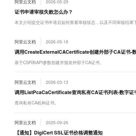
阿里云文档
2026-05-29
大数据开发治理平台 Data
AI 产品 免费试用
网络
安全
云开发大赛
Tableau 订阅
证书申请审核失败怎么办？
1亿+ 大模型 tokens 和 
可观测
入门学习赛
中间件
AI空中课堂在线直播课
本文介绍提交证书申请后如何查看审核状态，以及不同审核结果
云防火墙
140+云产品 免费试用
大模型服务
上云与迁云
云原生的云上边界网络安全
产品新客免费试用，最长1
数据库
生态解决方案
千问AI平台-Token Plan
阿里云文档
2026-05-18
企业出海
大模型ACA认证体验
大数据计算
助力企业全员 AI 认知与能
行业生态解决方案
调用CreateExternalCACertificate创建外部子
政企业务
媒体服务
千问AI平台-模型体验
开发者生态解决方案
基于CSR和API参数创建并颁发外部子CA证书。
在线体验全尺寸、多种模态
企业服务与云通信
AI 开发和 AI 应用解决
Happy 系列大模型
域名与网站
阿里云文档
2026-03-13
调用ListPcaCaCertificate查询私有CA证书列表-
终端用户计算
查询私有CA机构证书。
Serverless
大模型解决方案
开发工具
快速部署 Dify，高效搭建 
阿里云文档
2025-09-26
迁移与运维管理
【通知】DigiCert SSL证书价格调整通知