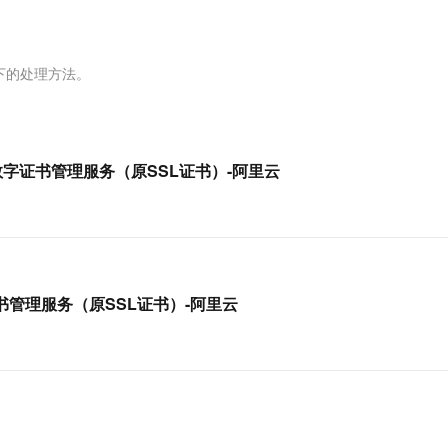
服务生态伙伴
视觉 Coding、空间感知、多模态思考等全面升级
1M上下文，专为长程任务能力而生
云工开物
企业应用
Works
Night Plan 支持 Qwen 3.8-Max
云原生大数据计算服务 MaxCompute
AI 办公
容器服务 Kub
NEW
Red Hat
30+ 款产品免费体验
Data Agent 驱动的一站式 Data+AI 开发治理平台
夜间 5 折，Qwen/Meoo/TokenPlan 客户专享
面向分析的企业级SaaS模式云数据仓库
AI智能应用
提供一站式管
科研合作
ERP
堂（旗舰版）
SUSE
下的处理方法。
智能客服
AI 应用构建
大模型原生
CRM
防护产品
2个月
自动承接线索
建站小程序
Qoder
大模型服务平台百炼-应用模版
OA 办公系统
HOT
NEW
面向真实软件
个人版上线、团队版降价；千问3.8-Max首发发尝鲜
丰富多元化的应用模版和解决方案
力提升
财税管理
模板建站
CA证书-数字证书管理服务（原SSL证书）-阿里云
万有无界
大模型服务平台百炼-智能体
400电话
定制建站
的模型效果
灵活可视化地构建企业级 Agent
方案
广告营销
模板小程序
秒悟
人工智能平台 PAI
定制小程序
云端极速 AI 
新一代 AI 视频生成模型，深度适配广告营销等场景
AI Native 的算法工程平台，一站式完成建模、训练、推理服务部署
数字证书管理服务（原SSL证书）-阿里云
APP 开发
建站系统
AI 应用
10分钟微调：让0.6B模型媲美235B模
多模态数据信
型
依托云原生高可用架构,实现Dify私有化部署
用1%尺寸在特定领域达到大模型90%以上效果