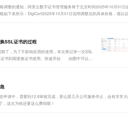
一个 AI 助手
超强辅助，Bol
书价格调整的通知，阿里云数字证书管理服务将于北京时间2025年10月01日
即刻拥有 DeepSeek-R1 满血版
在企业官网、通讯软件中为客户提供 AI 客服
格如下表所示：DigiCert2025年10月01日说明调整后的具体价格，请以
多种方案随心选，轻松解锁专属 DeepSeek
换SSL证书的过程
期了，为了不影响应用的使用，本次将记录一次SSL
SL证书到期更换证书使用。快速开始 由图中可以看
本次将基于针对这个域名开始。证书申请 如下图点击证书申
..
着急
书还在申请中，需要到12.8审核完成，那么那几天公司服务停止，会有非常
了，这次为啥还要这么费劲呢！