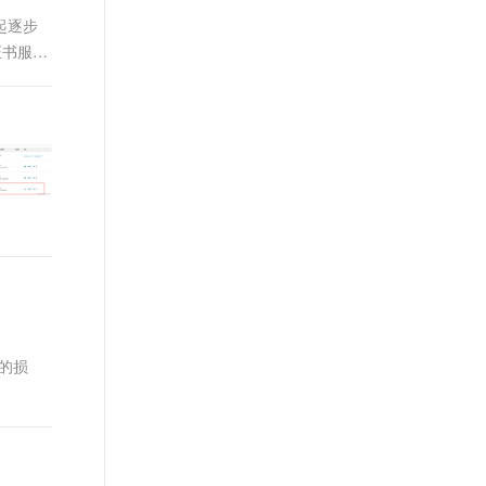
t.diy 一步搞定创意建站
构建大模型应用的安全防护体系
起逐步
通过自然语言交互简化开发流程,全栈开发支持
通过阿里云安全产品对 AI 应用进行安全防护
证书服务
大的损