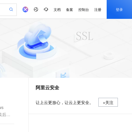
文档
备案
控制台
注册
登录
验
作计划
器
AI 活动
专业服务
服务伙伴合作计划
开发者社区
加入我们
产品动态
服务平台百炼
阿里云 OPC 创新助力计划
一站式生成采购清单，支持单品或批量购买
可编辑精美 PPT 文稿
S产品伙伴计划（繁花）
峰会
CS
造的大模型服务与应用开发平台
Agency Agents：拥有专属领域专家
AI 生产力先锋
Al MaaS 服务伙伴赋能合作
域名
博文
Careers
至高可申请百万元
Qwen3.8-Max 模型上线
 轻松生成专业的 PPT
开启高性价比 AI 编程新体验
弹性可伸缩的云计算服务
先锋实践拓展 AI 生产力的边界
多领域专家智能体,一键组建 AI 虚拟交付团队
Token 补贴，五大权
计划
海大会
伙伴信用分合作计划
商标
问答
社会招聘
益加速 OPC 成功
帕鲁游戏服务器
SS
HappyHorse 打造一站式影视创作平台
飞天发布时刻
HOT
Open Search 向量检索版支
划
备案
电子书
校园招聘
联机服务器，轻松开启游戏
视频创作，一键激活电商全链路生产力
稳定、安全、高性价比、高性能的云存储服务
所见，即是所愿
持视频检索 Pipeline 功能
可视化编排打通从文字构思到成片全链路闭环
更多支持
划
公司注册
镜像站
视频生成
语音识别与合成
 智能体与工作流应用
漫剧工坊：一站式动画创作平台
AI 实训营
应用身份服务 (IDaaS)
合作伙伴培训与认证
阿里云安全
划
上云迁移
站生成，高效打造优质广告素材
全接入的云上超级电脑
通过阿里云百炼高效搭建AI应用,助力高效开发
快速生产连贯的高质量长漫剧
从基础到进阶，Agent 创客手把手教你
OpenClaw 管理能力上线
e-1.1-T2V
Qwen3-TTS-Flash
lScope
我要反馈
查询合作伙伴
畅细腻的高质量视频
离线语音合成大模型，多语言方言自适应，低延迟高稳定
n Alibaba Cloud ISV 合作
代维服务
建企业门户网站
10 分钟搭建微信、支付宝小程序
MaxCompute MaxFrame 提
让上云更放心，让云上更安全。
+关注
创新加速
ope
登录合作伙伴管理后台
我要建议
站，无忧落地极速上线
以可视化方式快速构建移动和 PC 门户网站
国内短信简单易用，安全可靠，秒级触达，全球覆盖200+国家和地区。
高效部署网站，快速应用到小程序
供自动弹性内存功能
s
e-1.1-I2V
Cosyvoice-V3-Flash
装后
安全
畅自然，细节丰富
高表现力语音合成大模型，语音克隆听感自然
我要投诉
PolarDB
上云场景组合购
Milvus 弹性伸缩功能新增节
伴
漫剧创作，剧本、分镜、视频高效生成
100%兼容MySQL、PostgreSQL，兼容Oracle，支持集中和分布式
覆盖90%+业务场景，专享组合折扣价
点支持范围
2V
VPN
Fun-ASR