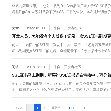
10 分钟在聊天系统中增加
专有云
尊敬的阿里云用户，您好：收到DigiCert品牌厂商关于SSL证
调整DigiCert全系列品牌下所有SSL证书的售价。本次建议调整价
购...
文章
2022-01-11
来自：开发者社区
开发人员，怎能没有个人博客！记录一次SSL证书到期更
前言 如图中的SSL证书列表中，其中最后一个还有四五天就到
证书到期更换SSL证书的过程。全程记录下，方便以后小伙伴S
到weixin.*****.com 的域名的SSL证书已经快到期了，
请按钮。输入域名 点击证书申请出现如下的输入框。先绑定需..
问答
2018-12-01
来自：开发者社区
SSL证书马上到期，新买的SSL证书还在审核中，万分
您好，公司的SSL证书与2018.12.4过期，但是今天刚买的证
失，请问怎么办？ 上次的申请已经好了，实名认证，审核都通过
共有7条
<
1
>
跳转至：
GO