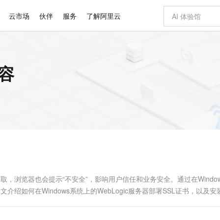
云市场
伙伴
服务
了解阿里云
AI 特惠
数据与 API
成为产品伙伴
企业增值服务
最佳实践
价格计算器
AI 场景体
基础软件
产品伙伴合
阿里云认证
市场活动
配置报价
大模型
内容
自助选配和估算价格
步到位
智启 AI 普惠权益
产品生态集成认证中心
企业支持计划
云上春晚
域名与网站
Qwen Audio：打造专属 AI 语音助手
千问官方 MaaS 平台，为开发者和 Agent 而生，新用户赠送 1 亿 + tokens 额度
一句话生成原生
AI Coding
阿里云Maa
2026 阿里云
云服务器 E
为企业打
数据集
Windows
大模型认证
模型
NEW
NEW
格式还原
值低价云产品抢先购
至高享 1亿+免费 tokens，加速 Al 应用落地
提供智能易用的域名与建站服务
Qwen-Audio-3.0-Realtime 端到端实时语音角色扮演
输入一句话想法,
智能编程，一键
安全可靠、
产品生态伙伴
专家技术服务
云上奥运之旅
弹性计算合作
阿里云中企出
手机三要素
宝塔 Linux
全部认证
价格优势
开源旗舰模型
即刻拥有 DeepSeek-V4-Pro
阿里云 OPC 创新助力计划
千问大模型
一键部署幻兽
AI 电商营销
对象存储 O
大模型
产品生态伙伴工作台
企业增值服务台
云栖战略参考
云存储合作计
云栖大会
身份实名认证
CentOS
训练营
推动算力普惠，释放技术红利
最高返9万
真正可用的 1M 上下文,一次完成代码全链路开发
快速构建应用程序和网站，即刻迈出上云第一步
轻松解锁专属 DeepSeek-V4-Pro
至高百万元 Token 补贴，加速一人公司成长
多元化、高性能、安全可靠的大模型服务
一键购买专属
从图文生成到
云上的中国
数据库合作计
活动全景
短信
Docker
图片和
自进化智能体
5 分钟轻松部署专属 QwenPaw
Token Plan 模型订阅计划
数字证书管理服务（原SSL证书）
高效搭建 AI
AI 广告创作
无影云电脑
企业成长
NEW
HOT
信息公告
看见新力量
云网络合作计
OCR 文字识别
JAVA
越聪明
证享300元代金券
全托管，含MySQL、PostgreSQL、SQL Server、MariaDB多引擎
Qwen3.8-Max 首发尝鲜，限时加量 10 倍，夜间低至2折
实现全站HTTPS，呈现可信的WEB访问
从聊天伙伴进化为能主动干活的本地数字员工
图文、视频一
随时随地安
Kimi-K3
HappyHors
NEW
魔搭 Mode
loud
服务实践
官网公告
Kimi 最新旗舰模型，长程编程与推理利器
让文字生成流
金融模力时刻
Salesforce O
版
发票查验
全能环境
Claude Code + GStack 打造工程团队
千问办公，限时限量积分加倍
Qoder
低代码高效构
AI 建站
短信服务
型
NEW
作计划
计划
创新中心
魔搭 ModelSc
健康状态
理服务
让AI从“聊天伙伴”进化为能干活的“数字员工”
安装技能 GStack，拥有专属 AI 工程团队
你的AI工作搭子，覆盖日常办公高频场景
面向真实软件的智能体编程平台
0 代码专业建
，浏览器也会提示“不安全”，影响用户信任和业务安全。通过在Window
客户案例
天气预报查询
操作系统
Deepseek-v4-pro
HappyHors
态合作计划
本文介绍如何在Windows系统上的WebLogic服务器部署SSL证书，以及安
态智能体模型
旗舰 MoE 大模型，百万上下文与顶尖推理能力
图生视频，流
同享
万小智 AI 建站低至 15元/月
Qoder CN
AI 短剧/漫剧
云原生数据库 
快递物流查询
WordPress
成为服务伙
高校合作
点，立即开启云上创新
覆盖公网/内网、递归/权威、移动APP等全场景解析服务
送.CN域名，送备案服务码
基于千问大模型等，支持代码智能生成、研发智能问答
AI助力短剧
GLM-5.2
Wan2.7-T
Ubuntu