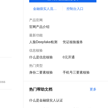
泛应用于金融、互联网娱乐、网约车出行等
文戏情感细腻自然，动作戏激烈拳拳到肉，实现更强表演能力
支持中英文自由切换，具备更强的噪声鲁棒性
ernetes 版 ACK
云聚AI 严选权益
AI 原生数据库服务发布
SSL 证书
行业。
金融级实人流量包购买
控制台入口
，一键激活高效办公新体验
理容器应用的 K8s 服务
精选AI产品，从模型到应用全链提效
Agent 数据网关
堡垒机
AI 用量加速计划
云原生数据库 PolarDB
产品官网
应用
防火墙
、识别商机，让客服更高效、服务更出色。
新老同享，达量后返
Agentic Database 发布
官网产品介绍
千问办公
主机安全
NEW
最新功能
的智能体编程平台
一站式AI生产力平台
人脸Deepfake检测
凭证核验服务
AI 应用及服务市场
伶鹊
信息核验
企业级人与Agent协作平台，接入和调度多个数字员工
智能客服平台，对话机器人、对话分析、智能外呼
AI 应用
什么是信息核验
0元开通
大模型服务平台百炼 - 全妙
大模型
热门类型
应用创作平台
多模态内容创作工具，已接入 DeepSeek
身份二要素核验
手机号三要素核验
自然语言处理
数据标注
ss
热门帮助文档
更多
机器学习
息提取
与 AI 智能体进行实时音视频通话
什么是金融级实人认证
从文本、图片、视频中提取结构化的属性信息
构建支持视频理解的 AI 音视频实时通话应用