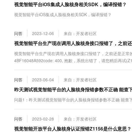
视觉智能平台iOS集成人脸核身相关SDK，编译报错？
大数据开发治理平台 Data
AI 产品 免费试用
网络
安全
云开发大赛
Tableau 订阅
1亿+ 大模型 tokens 和 
视觉智能平台iOS集成人脸核身相关SDK，编译报错？
可观测
入门学习赛
中间件
AI空中课堂在线直播课
云防火墙
140+云产品 免费试用
大模型服务
上云与迁云
云原生的云上边界网络安全
产品新客免费试用，最长1
数据库
问答
2023-12-06
来自：开发者社区
生态解决方案
千问AI平台-Token Plan
企业出海
大模型ACA认证体验
视觉智能平台生产现在调用人脸核身接口报错了，之前还
大数据计算
助力企业全员 AI 认知与能
行业生态解决方案
政企业务
视觉智能平台生产现在调用人脸核身接口报错了，之前还是正常的，什么原因呢？r
媒体服务
千问AI平台-模型体验
开发者生态解决方案
4BF16048A592code: 400, 抱歉，系统出错了，请您稍后再试(Z1
在线体验全尺寸、多种模态
企业服务与云通信
AI 开发和 AI 应用解决
Happy 系列大模型
域名与网站
问答
2023-06-04
来自：开发者社区
昨天测试视觉智能平台的人脸核身报错参数不正确 能查下
终端用户计算
问题1：昨天测试视觉智能平台的人脸核身报错参数不正确 能查下原
Serverless
大模型解决方案
开发工具
快速部署 Dify，高效搭建 
问答
2023-02-28
来自：开发者社区
迁移与运维管理
视觉智能开放平台人脸核身认证报错Z1156是什么意思？