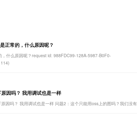
服务生态伙伴
视觉 Coding、空间感知、多模态思考等全面升级
1M上下文，专为长程任务能力而生
云工开物
企业应用
Works
Night Plan 支持 Qwen 3.8-Max
云原生大数据计算服务 MaxCompute
AI 办公
容器服务 Kub
NEW
Red Hat
30+ 款产品免费体验
Data Agent 驱动的一站式 Data+AI 开发治理平台
夜间 5 折，Qwen/Meoo/TokenPlan 客户专享
面向分析的企业级SaaS模式云数据仓库
AI智能应用
提供一站式管
科研合作
ERP
堂（旗舰版）
SUSE
智能客服
AI 应用构建
大模型原生
CRM
防护产品
2个月
自动承接线索
建站小程序
Qoder
大模型服务平台百炼-应用模版
OA 办公系统
HOT
NEW
是正常的，什么原因呢？
面向真实软件
个人版上线、团队版降价；千问3.8-Max首发发尝鲜
丰富多元化的应用模版和解决方案
力提升
财税管理
模板建站
equest id: 988FDC99-128A-5987-B0F0-
万有无界
大模型服务平台百炼-智能体
400电话
定制建站
114)
的模型效果
灵活可视化地构建企业级 Agent
方案
广告营销
模板小程序
秒悟
人工智能平台 PAI
定制小程序
云端极速 AI 
新一代 AI 视频生成模型，深度适配广告营销等场景
AI Native 的算法工程平台，一站式完成建模、训练、推理服务部署
原因吗？ 我用调试也是一样
APP 开发
因吗？ 我用调试也是一样 问题2：这个只能用oss上的图吗？我们没有o
建站系统
AI 应用
10分钟微调：让0.6B模型媲美235B模
多模态数据信
型
依托云原生高可用架构,实现Dify私有化部署
用1%尺寸在特定领域达到大模型90%以上效果