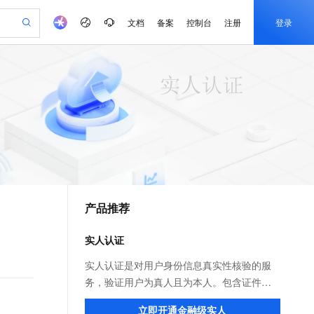
文档
备案
控制台
注册
登录
验
作计划
器
AI 活动
专业服务
服务伙伴合作计划
开发者社区
加入我们
产品动态
服务平台百炼
阿里云 OPC 创新助力计划
一站式生成采购清单，支持单品或批量购买
io：打造专属 AI 语音助手
S产品伙伴计划（繁花）
峰会
CS
造的大模型服务与应用开发平台
一句话生成原生可编辑精美 PPT 文稿
AI 生产力先锋
Al MaaS 服务伙伴赋能合作
域名
博文
Careers
至高可申请百万元
Qwen3.8-Max 模型上线
开启高性价比 AI 编程新体验
弹性可伸缩的云计算服务
Qwen-Audio-3.0-Realtime 端到端实时语音角色扮演
输入一句话想法, 轻松生成专业的 PPT
先锋实践拓展 AI 生产力的边界
Token 补贴，五大权
计划
海大会
伙伴信用分合作计划
商标
问答
社会招聘
益加速 OPC 成功
eek-V4-Pro
SS
一键部署幻兽帕鲁游戏服务器
飞天发布时刻
HOT
Open Search 向量检索版支
划
备案
电子书
校园招聘
pSeek-V4-Pro
视频创作，一键激活电商全链路生产力
稳定、安全、高性价比、高性能的云存储服务
一键购买专属联机服务器，轻松开启游戏
所见，即是所愿
持视频检索 Pipeline 功能
更多支持
划
公司注册
镜像站
视频生成
语音识别与合成
专属 QwenPaw
漫剧工坊：一站式动画创作平台
AI 实训营
HOT
应用身份服务 (IDaaS)
合作伙伴培训与认证
产品推荐
划
上云迁移
站生成，高效打造优质广告素材
全接入的云上超级电脑
从聊天伙伴进化为能主动干活的本地数字员工
快速生产连贯的高质量长漫剧
从基础到进阶，Agent 创客手把手教你
OpenClaw 管理能力上线
e-1.1-T2V
Qwen3-TTS-Flash
lScope
我要反馈
查询合作伙伴
畅细腻的高质量视频
离线语音合成大模型，多语言方言自适应，低延迟高稳定
n Alibaba Cloud ISV 合作
代维服务
建企业门户网站
10 分钟搭建微信、支付宝小程序
实人认证
MaxCompute MaxFrame 提
创新加速
ope
登录合作伙伴管理后台
我要建议
站，无忧落地极速上线
以可视化方式快速构建移动和 PC 门户网站
国内短信简单易用，安全可靠，秒级触达，全球覆盖200+国家和地区。
高效部署网站，快速应用到小程序
供自动弹性内存功能
e-1.1-I2V
Cosyvoice-V3-Flash
实人认证是对用户身份信息真实性核验的服
安全
畅自然，细节丰富
高表现力语音合成大模型，语音克隆听感自然
我要投诉
PolarDB
务，验证用户为真人且为本人。包含证件
上云场景组合购
Milvus 弹性伸缩功能新增节
伴
漫剧创作，剧本、分镜、视频高效生成
100%兼容MySQL、PostgreSQL，兼容Oracle，支持集中和分布式
覆盖90%+业务场景，专享组合折扣价
点支持范围
OCR 识别、活体检测、人脸对比等能力，广
2V
VPN
Fun-ASR
立即开通金融级实人