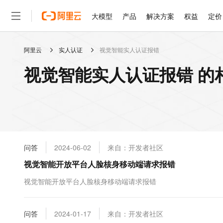
大模型
产品
解决方案
权益
定价
阿里云
实人认证
视觉智能实人认证报错
大模型
产品
解决方案
权益
定价
云市场
伙伴
服务
了解阿里云
精选产品
精选解决方案
普惠上云
产品定价
精选商城
成为销售伙伴
售前咨询
为什么选择阿里云
千问AI平台
视觉智能实人认证报错 的
了解云产品的定价详情
大模型服务平台百炼
千问办公，解锁你的工作
普惠上云 官方力荐
分销伙伴
在线服务
网站建设
什么是云计算
大
大模型服务与应用平台
企业级Agent产品，直接
云服务器38元/年起，超
咨询伙伴
多端小程序
技术领先
云上成本管理
售后服务
轻量应用服务器
Agency Agents：拥
官方推荐返现计划
大模型
精选产品
精选解决方案
Salesforce 国际版订阅
稳定可靠
管理和优化成本
推荐新用户得奖励，单订单
销售伙伴合作计划
自助服务
友盟天域
安全合规
人工智能与机器学习
AI
文本生成
云数据库 RDS
HappyHorse 打造一
云工开物
无影生态合作计划
在线服务
问答
2024-06-02
来自：开发者社区
观测云
分析师报告
高校专属算力普惠，学生认
计算
互联网应用开发
Qwen3.8-Max
HOT
Salesforce On Alibaba C
工单服务
视觉智能开放平台人脸核身移动端请求报错
智能体时代全能旗舰模型
Tuya 物联网平台阿里云
研究报告与白皮书
人工智能平台 PAI
快速拥有专属 OpenClaw
大模
Consulting Partner 合
大数据
容器
免费试用
短信专区
一站式AI开发、训练和推
视觉智能开放平台人脸核身移动端请求报错
蓝凌 OA
Qwen3.7-Plus
AI 大模型销售与服务生
现代化应用
存储
天池大赛
能看、能想、能动手的多模
云解析DNS
解决方案免费试用 新老
电子合同
最高领取价值200元试用
安全
问答
网络与CDN
2024-01-17
来自：开发者社区
AI 算法大赛
Qwen3-VL-Plus
畅捷通