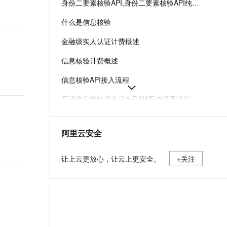
身份二要素核验API,身份二要素核验API纯服务端（API）接入
t.diy 一步搞定创意建站
构建大模型应用的安全防护体系
通过自然语言交互简化开发流程,全栈开发支持
通过阿里云安全产品对 AI 应用进行安全防护
什么是信息核验
金融级实人认证计费概述
信息核验计费概述
信息核验API接入流程
开通信息核验服务后为RAM用户授予访问权限-实人认证-阿里云
金融级实人认证方案PC&H5网页接入场景服务端SDK集成
阿里云安全
金融级实人认证H5网页集成流程
如何开通金融级实人认证服务
让上云更放心，让云上更安全。
+关注