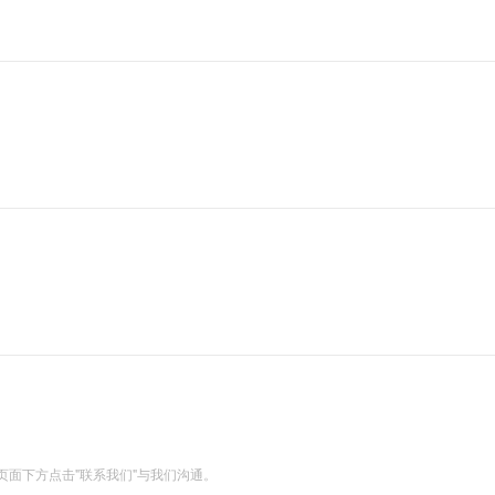
一个 AI 助手
超强辅助，Bol
即刻拥有 DeepSeek-R1 满血版
在企业官网、通讯软件中为客户提供 AI 客服
多种方案随心选，轻松解锁专属 DeepSeek
面下方点击"联系我们"与我们沟通。