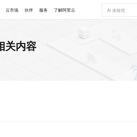
云市场
伙伴
服务
了解阿里云
AI 特惠
数据与 API
成为产品伙伴
企业增值服务
最佳实践
价格计算器
AI 场景体
基础软件
产品伙伴合
阿里云认证
市场活动
配置报价
大模型
相关内容
自助选配和估算价格
新方式
睿译宝，AI翻译排版一步到位
智启 AI 普惠权益
产品生态集成认证中心
企业支持计划
云上春晚
域名与网站
千问官方 MaaS 平台，为开发者和 Agent 而生，新用户赠送 1 亿 + tokens 额度
Qwen Aud
AI Coding
阿里云Maa
2026 阿里云
云服务器 E
为企业打
数据集
Windows
大模型认证
模型
NEW
NEW
交付可用成果
值低价云产品抢先购
上传文档即自动完成翻译和格式还原
至高享 1亿+免费 tokens，加速 Al 应用落地
提供智能易用的域名与建站服务
智能编程，一键
安全可靠、
产品生态伙伴
专家技术服务
云上奥运之旅
弹性计算合作
阿里云中企出
手机三要素
宝塔 Linux
全部认证
价格优势
有专属领域专家
GLM-5.2：长任务时代开源旗舰模型
阿里云 OPC 创新助力计划
千问大模型
即刻拥有 DeepS
AI 电商营销
对象存储 O
大模型
产品生态伙伴工作台
企业增值服务台
云栖战略参考
云存储合作计
云栖大会
身份实名认证
CentOS
训练营
推动算力普惠，释放技术红利
最高返9万
多领域专家智能体,一键组建 AI 虚拟交付团队
快速构建应用程序和网站，即刻迈出上云第一步
至高百万元 Token 补贴，加速一人公司成长
多元化、高性能、安全可靠的大模型服务
真正可用的 1M 上下文,一次完成代码全链路开发
轻松解锁专属 Dee
从图文生成到
云上的中国
数据库合作计
活动全景
短信
Docker
图片和
站式影视创作平台
Hermes Agent，打造自进化智能体
Token Plan 模型订阅计划
数字证书管理服务（原SSL证书）
5 分钟轻松部署
AI 广告创作
无影云电脑
企业成长
NEW
信息公告
看见新力量
云网络合作计
OCR 文字识别
JAVA
证享300元代金券
可视化编排打通从文字构思到成片全链路闭环
全托管，含MySQL、PostgreSQL、SQL Server、MariaDB多引擎
自主进化，持久记忆，越用越聪明
Qwen3.8-Max 首发尝鲜，限时加量 10 倍，夜间低至2折
实现全站HTTPS，呈现可信的WEB访问
图文、视频一
随时随地安
Kimi-K3
HappyHors
NEW
魔搭 Mode
loud
服务实践
官网公告
Kimi 最新旗舰模型，长程编程与推理利器
让文字生成流
金融模力时刻
Salesforce O
版
发票查验
全能环境
Claude Code + GStack 打造工程团队
千问办公，限时限量积分加倍
Qoder
低代码高效构
AI 建站
短信服务
型
NEW
作计划
计划
创新中心
魔搭 ModelSc
健康状态
理服务
让AI从“聊天伙伴”进化为能干活的“数字员工”
安装技能 GStack，拥有专属 AI 工程团队
你的AI工作搭子，覆盖日常办公高频场景
面向真实软件的智能体编程平台
0 代码专业建
客户案例
天气预报查询
操作系统
Deepseek-v4-pro
HappyHors
态合作计划
态智能体模型
旗舰 MoE 大模型，百万上下文与顶尖推理能力
图生视频，流
同享
万小智 AI 建站低至 15元/月
Qoder CN
AI 短剧/漫剧
云原生数据库 
快递物流查询
WordPress
成为服务伙
高校合作
点，立即开启云上创新
覆盖公网/内网、递归/权威、移动APP等全场景解析服务
送.CN域名，送备案服务码
基于千问大模型等，支持代码智能生成、研发智能问答
AI助力短剧
GLM-5.2
Wan2.7-T
Ubuntu