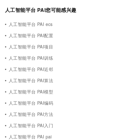
人工智能平台 PAI您可能感兴趣
人工智能平台 PAI ecs
人工智能平台 PAI配置
人工智能平台 PAI项目
人工智能平台 PAI训练
人工智能平台 PAI近邻
人工智能平台 PAI算法
人工智能平台 PAI模型
人工智能平台 PAI编码
人工智能平台 PAI方法
人工智能平台 PAI入门
人工智能平台 PAI pai