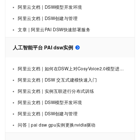
阿里云文档 | DSW模型开发环境
阿里云文档 | DSW创建与管理
文章 | 阿里云PAI DSW快速部署服务
人工智能平台 PAI dsw实例
阿里云文档 | 如何在DSW上对CosyVoice2.0模型进行调优
阿里云文档 | DSW 交互式建模快速入门
阿里云文档 | 实例互联进行分布式训练
阿里云文档 | DSW模型开发环境
阿里云文档 | DSW创建与管理
问答 | pai dsw gpu实例更换nvidia驱动