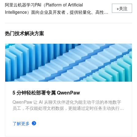
阿里云机器学习PAI（Platform of Artificial
+关注
Intelligence）面向企业及开发者，提供轻量化、高性价
比的云原生机器学习平台，涵盖PAI-iTAG智能标注平
台、PAI-Designer（原Studio）可视化建模平台、PAI-
热门技术解决方案
DSW云原生交互式建模平台、PAI-DLC云原生AI基础平
台、PAI-EAS云原生弹性推理服务平台，支持千亿特
征、万亿样本规模加速训练，百余落地场景，全面提升
工程效率。
5 分钟轻松部署专属 QwenPaw
QwenPaw 让 AI 从聊天伙伴进化为能主动干活的本地数字
员工，不仅能处理文档数据，更能通过定时任务主动执行汇
报与自检。数据全程本地存储，为您打造隐私安全、技能无
限的专属智能助理。
了解更多