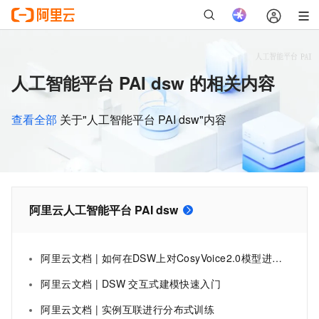
人工智能平台 PAI dsw 的相关内容
查看全部
关于"人工智能平台 PAI dsw"内容
阿里云人工智能平台 PAI dsw
阿里云文档 | 如何在DSW上对CosyVoice2.0模型进行调优
阿里云文档 | DSW 交互式建模快速入门
阿里云文档 | 实例互联进行分布式训练