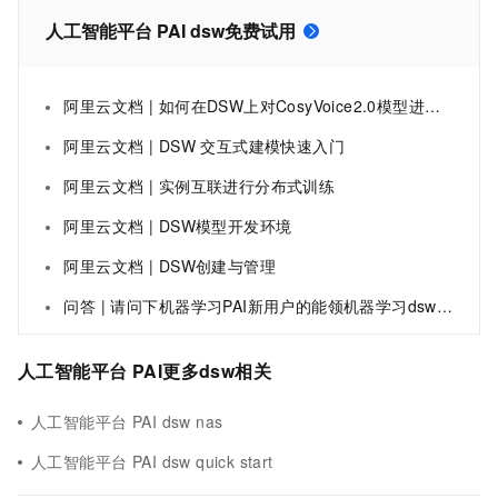
人工智能平台 PAI dsw免费试用
阿里云文档 | 如何在DSW上对CosyVoice2.0模型进行调优
阿里云文档 | DSW 交互式建模快速入门
阿里云文档 | 实例互联进行分布式训练
阿里云文档 | DSW模型开发环境
阿里云文档 | DSW创建与管理
问答 | 请问下机器学习PAI新用户的能领机器学习dsw三个月免费试用吗？
人工智能平台 PAI更多dsw相关
人工智能平台 PAI dsw nas
人工智能平台 PAI dsw quick start