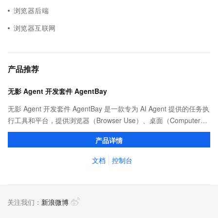
浏览器后端
浏览器互联网
产品推荐
无影 Agent 开发套件 AgentBay
无影 Agent 开发套件 AgentBay 是一款专为 AI Agent 提供的任务执
行工具和平台，提供浏览器（Browser Use）、桌面（Computer
Use）、代码（CodeSpace）、移动端（Mobile Use）全覆盖的安
产品详情
全沙箱环境，支持 SDK 和 MCP 接入，依托阿里云强大算力实现智
能体的高效调度与规模化运行。
文档
控制台
关注我们：
新浪微博