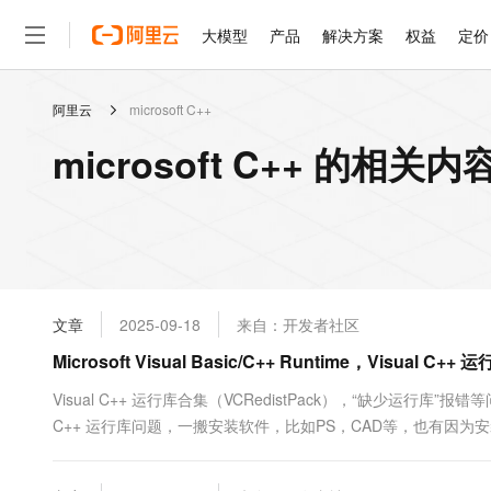
大模型
产品
解决方案
权益
定价
阿里云
microsoft C++
大模型
产品
解决方案
权益
定价
云市场
伙伴
服务
了解阿里云
精选产品
精选解决方案
普惠上云
产品定价
精选商城
成为销售伙伴
售前咨询
为什么选择阿里云
千问AI平台
microsoft C++ 的相关内
了解云产品的定价详情
大模型服务平台百炼
睿译宝，AI翻译排版一
普惠上云 官方力荐
分销伙伴
在线服务
网站建设
什么是云计算
大
大模型服务与应用平台
上传文档即自动完成翻译和
云服务器38元/年起，超
咨询伙伴
多端小程序
技术领先
云上成本管理
售后服务
轻量应用服务器
GLM-5.2：长任务时代
官方推荐返现计划
大模型
精选产品
精选解决方案
Salesforce 国际版订阅
稳定可靠
管理和优化成本
推荐新用户得奖励，单订单
销售伙伴合作计划
自助服务
友盟天域
安全合规
人工智能与机器学习
AI
文本生成
云数据库 RDS
Hermes Agent，打造
云工开物
无影生态合作计划
在线服务
文章
2025-09-18
来自：开发者社区
观测云
分析师报告
自主进化，持久记忆，越用
高校专属算力普惠，学生认
计算
互联网应用开发
Qwen3.8-Max
HOT
Salesforce On Alibaba C
工单服务
Microsoft Visual Basic/C++ Runtime，Visual C
智能体时代全能旗舰模型
Tuya 物联网平台阿里云
研究报告与白皮书
人工智能平台 PAI
快速拥有专属 OpenClaw
大模
Consulting Partner 合
大数据
容器
免费试用
短信专区
一站式AI开发、训练和推
Visual C++ 运行库合集（VCRedistPack），“缺少运行库
蓝凌 OA
Qwen3.7-Plus
AI 大模型销售与服务生
现代化应用
C++ 运行库问题，一搬安装软件，比如PS，CAD等，也有因为
存储
天池大赛
能看、能想、能动手的多模
云解析DNS
解决方案免费试用 新老
电子合同
等； 这个软件也比较简单，就是排查你电脑缺少什么，然后就提
最高领取价值200元试用
安全
网络与CDN
AI 算法大赛
Qwen3-VL-Plus
VCRed...
畅捷通