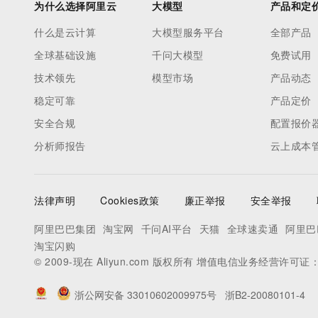
为什么选择阿里云
大模型
产品和定
什么是云计算
大模型服务平台
全部产品
全球基础设施
千问大模型
免费试用
技术领先
模型市场
产品动态
稳定可靠
产品定价
安全合规
配置报价
分析师报告
云上成本
法律声明
Cookies政策
廉正举报
安全举报
阿里巴巴集团
淘宝网
千问AI平台
天猫
全球速卖通
阿里巴
淘宝闪购
© 2009-现在 Aliyun.com 版权所有 增值电信业务经营许可证
浙公网安备 33010602009975号
浙B2-20080101-4