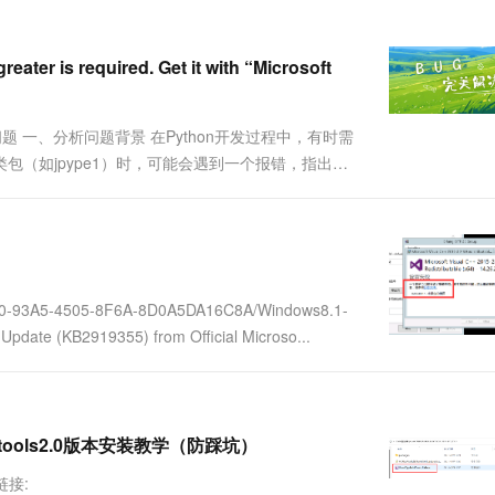
一个 AI 助手
超强辅助，Bol
即刻拥有 DeepSeek-R1 满血版
在企业官网、通讯软件中为客户提供 AI 客服
多种方案随心选，轻松解锁专属 DeepSeek
ter is required. Get it with “Microsoft
quired 报错问题 一、分析问题背景 在Python开发过程中，有时需
这类包（如jpype1）时，可能会遇到一个报错，指出需
dows...
3E0-93A5-4505-8F6A-8D0A5DA16C8A/Windows8.1-
ate (KB2919355) from Official Microso...
cocotools2.0版本安装教学（防踩坑）
链接: