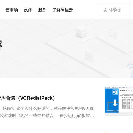
云市场
伙伴
服务
了解阿里云
AI 特惠
数据与 API
成为产品伙伴
企业增值服务
最佳实践
价格计算器
AI 场景体
基础软件
产品伙伴合
阿里云认证
市场活动
配置报价
大模型
容
自助选配和估算价格
步到位
智启 AI 普惠权益
产品生态集成认证中心
企业支持计划
云上春晚
域名与网站
Qwen Audio：打造专属 AI 语音助手
千问官方 MaaS 平台，为开发者和 Agent 而生，新用户赠送 1 亿 + tokens 额度
一句话生成原生
AI Coding
阿里云Maa
2026 阿里云
云服务器 E
为企业打
数据集
Windows
大模型认证
模型
NEW
NEW
格式还原
值低价云产品抢先购
至高享 1亿+免费 tokens，加速 Al 应用落地
提供智能易用的域名与建站服务
Qwen-Audio-3.0-Realtime 端到端实时语音角色扮演
输入一句话想法,
智能编程，一键
安全可靠、
产品生态伙伴
专家技术服务
云上奥运之旅
弹性计算合作
阿里云中企出
手机三要素
宝塔 Linux
全部认证
价格优势
开源旗舰模型
即刻拥有 DeepSeek-V4-Pro
阿里云 OPC 创新助力计划
千问大模型
一键部署幻兽
AI 电商营销
对象存储 O
大模型
产品生态伙伴工作台
企业增值服务台
云栖战略参考
云存储合作计
云栖大会
身份实名认证
CentOS
训练营
推动算力普惠，释放技术红利
最高返9万
真正可用的 1M 上下文,一次完成代码全链路开发
快速构建应用程序和网站，即刻迈出上云第一步
轻松解锁专属 DeepSeek-V4-Pro
至高百万元 Token 补贴，加速一人公司成长
多元化、高性能、安全可靠的大模型服务
一键购买专属
从图文生成到
云上的中国
数据库合作计
活动全景
短信
Docker
图片和
自进化智能体
5 分钟轻松部署专属 QwenPaw
Token Plan 模型订阅计划
数字证书管理服务（原SSL证书）
高效搭建 AI
AI 广告创作
无影云电脑
企业成长
NEW
HOT
信息公告
看见新力量
云网络合作计
OCR 文字识别
JAVA
越聪明
证享300元代金券
全托管，含MySQL、PostgreSQL、SQL Server、MariaDB多引擎
Qwen3.8-Max 首发尝鲜，限时加量 10 倍，夜间低至2折
实现全站HTTPS，呈现可信的WEB访问
从聊天伙伴进化为能主动干活的本地数字员工
图文、视频一
随时随地安
Kimi-K3
HappyHors
NEW
魔搭 Mode
loud
服务实践
官网公告
++ 运行库合集（VCRedistPack）
Kimi 最新旗舰模型，长程编程与推理利器
让文字生成流
金融模力时刻
Salesforce O
版
发票查验
全能环境
Claude Code + GStack 打造工程团队
千问办公，限时限量积分加倍
Qoder
低代码高效构
AI 建站
短信服务
型
NEW
作计划
计划
创新中心
魔搭 ModelSc
健康状态
理服务
让AI从“聊天伙伴”进化为能干活的“数字员工”
安装技能 GStack，拥有专属 AI 工程团队
你的AI工作搭子，覆盖日常办公高频场景
面向真实软件的智能体编程平台
0 代码专业建
”报错等问题修复 这个没什么好说的，就是解决常见的Visual
客户案例
天气预报查询
操作系统
Deepseek-v4-pro
HappyHors
态合作计划
安装游戏时出现的一些未知错误，“缺少运行库”报错
态智能体模型
旗舰 MoE 大模型，百万上下文与顶尖推理能力
图生视频，流
同享
万小智 AI 建站低至 15元/月
Qoder CN
AI 短剧/漫剧
云原生数据库 
快递物流查询
WordPress
成为服务伙
示安装什么就完事了。 下载地址获取 点击这里获取：
高校合作
点，立即开启云上创新
覆盖公网/内网、递归/权威、移动APP等全场景解析服务
送.CN域名，送备案服务码
基于千问大模型等，支持代码智能生成、研发智能问答
AI助力短剧
GLM-5.2
Wan2.7-T
Ubuntu