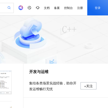
文档
备案
控制台
注册
登录
验
作计划
器
AI 活动
专业服务
服务伙伴合作计划
开发者社区
加入我们
产品动态
服务平台百炼
阿里云 OPC 创新助力计划
一站式生成采购清单，支持单品或批量购买
可编辑精美 PPT 文稿
S产品伙伴计划（繁花）
峰会
CS
造的大模型服务与应用开发平台
Agency Agents：拥有专属领域专家
AI 生产力先锋
Al MaaS 服务伙伴赋能合作
域名
博文
Careers
至高可申请百万元
Qwen3.8-Max 模型上线
 轻松生成专业的 PPT
开启高性价比 AI 编程新体验
弹性可伸缩的云计算服务
先锋实践拓展 AI 生产力的边界
多领域专家智能体,一键组建 AI 虚拟交付团队
Token 补贴，五大权
计划
海大会
伙伴信用分合作计划
商标
问答
社会招聘
益加速 OPC 成功
帕鲁游戏服务器
SS
HappyHorse 打造一站式影视创作平台
飞天发布时刻
HOT
Open Search 向量检索版支
划
备案
电子书
校园招聘
联机服务器，轻松开启游戏
视频创作，一键激活电商全链路生产力
稳定、安全、高性价比、高性能的云存储服务
所见，即是所愿
持视频检索 Pipeline 功能
可视化编排打通从文字构思到成片全链路闭环
更多支持
划
公司注册
镜像站
视频生成
语音识别与合成
 智能体与工作流应用
漫剧工坊：一站式动画创作平台
AI 实训营
应用身份服务 (IDaaS)
合作伙伴培训与认证
开发与运维
划
上云迁移
站生成，高效打造优质广告素材
全接入的云上超级电脑
通过阿里云百炼高效搭建AI应用,助力高效开发
快速生产连贯的高质量长漫剧
从基础到进阶，Agent 创客手把手教你
OpenClaw 管理能力上线
e-1.1-T2V
Qwen3-TTS-Flash
lScope
我要反馈
查询合作伙伴
畅细腻的高质量视频
离线语音合成大模型，多语言方言自适应，低延迟高稳定
n Alibaba Cloud ISV 合作
代维服务
建企业门户网站
10 分钟搭建微信、支付宝小程序
MaxCompute MaxFrame 提
集结各类场景实战经验，助你开
+关注
创新加速
ope
登录合作伙伴管理后台
我要建议
站，无忧落地极速上线
以可视化方式快速构建移动和 PC 门户网站
国内短信简单易用，安全可靠，秒级触达，全球覆盖200+国家和地区。
高效部署网站，快速应用到小程序
供自动弹性内存功能
发运维畅行无忧
e-1.1-I2V
Cosyvoice-V3-Flash
安全
畅自然，细节丰富
高表现力语音合成大模型，语音克隆听感自然
我要投诉
PolarDB
上云场景组合购
Milvus 弹性伸缩功能新增节
伴
漫剧创作，剧本、分镜、视频高效生成
100%兼容MySQL、PostgreSQL，兼容Oracle，支持集中和分布式
覆盖90%+业务场景，专享组合折扣价
点支持范围
2V
VPN
Fun-ASR