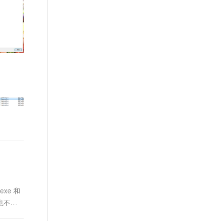
文戏情感细腻自然，动作戏激烈拳拳到肉，实现更强表演能力
支持中英文自由切换，具备更强的噪声鲁棒性
ernetes 版 ACK
云聚AI 严选权益
AI 原生数据库服务发布
SSL 证书
，一键激活高效办公新体验
理容器应用的 K8s 服务
精选AI产品，从模型到应用全链提效
Agent 数据网关
堡垒机
AI 用量加速计划
云原生数据库 PolarDB
应用
防火墙
、识别商机，让客服更高效、服务更出色。
新老同享，达量后返
Agentic Database 发布
千问办公
主机安全
NEW
的智能体编程平台
一站式AI生产力平台
AI 应用及服务市场
伶鹊
企业级人与Agent协作平台，接入和调度多个数字员工
智能客服平台，对话机器人、对话分析、智能外呼
AI 应用
大模型服务平台百炼 - 全妙
大模型
应用创作平台
多模态内容创作工具，已接入 DeepSeek
自然语言处理
数据标注
机器学习
exe 和
息提取
与 AI 智能体进行实时音视频通话
也不一
从文本、图片、视频中提取结构化的属性信息
构建支持视频理解的 AI 音视频实时通话应用