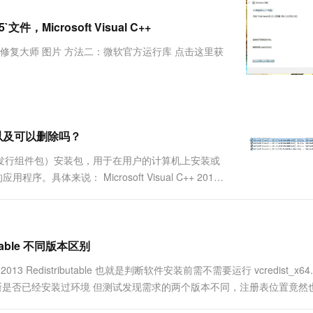
服务生态伙伴
视觉 Coding、空间感知、多模态思考等全面升级
1M上下文，专为长程任务能力而生
云工开物
企业应用
Works
Night Plan 支持 Qwen 3.8-Max
云原生大数据计算服务 MaxCompute
AI 办公
容器服务 Kub
NEW
Red Hat
文件，Microsoft Visual C++
30+ 款产品免费体验
Data Agent 驱动的一站式 Data+AI 开发治理平台
夜间 5 折，Qwen/Meoo/TokenPlan 客户专享
面向分析的企业级SaaS模式云数据仓库
AI智能应用
提供一站式管
科研合作
ERP
堂（旗舰版）
SUSE
能王DLL修复大师 图片 方法二：微软官方运行库 点击这里获
智能客服
AI 应用构建
大模型原生
CRM
防护产品
2个月
自动承接线索
建站小程序
Qoder
大模型服务平台百炼-应用模版
OA 办公系统
HOT
NEW
面向真实软件
个人版上线、团队版降价；千问3.8-Max首发发尝鲜
丰富多元化的应用模版和解决方案
力提升
财税管理
模板建站
万有无界
大模型服务平台百炼-智能体
主要体现以及可以删除吗？
400电话
定制建站
的模型效果
灵活可视化地构建企业级 Agent
table（可再发行组件包）安装包，用于在用户的计算机上安装或
方案
广告营销
模板小程序
具体来说： Microsoft Visual C++ 2012
秒悟
人工智能平台 PAI
定制小程序
云端极速 AI 
icros...
新一代 AI 视频生成模型，深度适配广告营销等场景
AI Native 的算法工程平台，一站式完成建模、训练、推理服务部署
APP 开发
建站系统
ibutable 不同版本区别
13 Redistributable 也就是判断软件安装前需不需要运行 vcredist_x64.
AI 应用
10分钟微调：让0.6B模型媲美235B模
多模态数据信
过注册表判断是否已经安装过环境 但测试发现需求的两个版本不同，注册表位置竟然
型
依托云原生高可用架构,实现Dify私有化部署
用1%尺寸在特定领域达到大模型90%以上效果