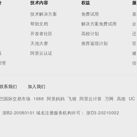
价
技术内容
权益
服
技术解决方案
免费试用
基
帮助文档
解决方案免费试用
企
开发者社区
高校计划
迁
天池大赛
推荐返现计划
官
器
阿里云认证
健
管理
信
联系我们
加入我们
巴国际交易市场
1688
阿里妈妈
飞猪
阿里云计算
万网
高德
UC
：
浙B2-20080101
域名注册服务机构许可：
浙D3-20210002