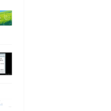
t.diy 一步搞定创意建站
构建大模型应用的安全防护体系
通过自然语言交互简化开发流程,全栈开发支持
通过阿里云安全产品对 AI 应用进行安全防护