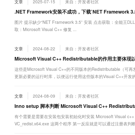
文章
2025-07-15
来自：开发者社区
大数据开发治理平台 Data
AI 产品 免费试用
网络
安全
云开发大赛
Tableau 订阅
.NET Framework安装不成功，下载`NET Framework 3.5`
1亿+ 大模型 tokens 和 
可观测
入门学习赛
中间件
AI空中课堂在线直播课
图片 提示缺少“NET Framework 3.5” 安装 点击获取：全
云防火墙
140+云产品 免费试用
大模型服务
取：Microsoft Visual C++ 修复 ...
上云与迁云
云原生的云上边界网络安全
产品新客免费试用，最长1
数据库
生态解决方案
千问AI平台-Token Plan
企业出海
大模型ACA认证体验
大数据计算
文章
2024-08-22
来自：开发者社区
助力企业全员 AI 认知与能
行业生态解决方案
政企业务
媒体服务
千问AI平台-模型体验
Microsoft Visual C++ Redistributable的作用
开发者生态解决方案
在线体验全尺寸、多种模态
企业服务与云通信
这些是Microsoft Visual C++的不同版本的Redistribu
AI 开发和 AI 应用解决
更新必要的运行时库，以便运行使用这些版本的Visual C++开发的应用程序。
Happy 系列大模型
域名与网站
Redistributable (x86) - 11.0.6：这是针对32位（x86）操作系统的M
终端用户计算
文章
2024-08-09
来自：开发者社区
Serverless
Inno setup 脚本判断 Microsoft Visual C++ Redistr
大模型解决方案
有个需要是需要在安装包安装初始化时安装 Microsoft Visual c++ 20
开发工具
快速部署 Dify，高效搭建 
VC_redist.x64.exe 这两个程序 第一反应就是可以通
迁移与运维管理
样 问 chatgpt...