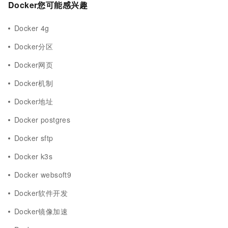
Docker您可能感兴趣
Docker 4g
Docker分区
Docker网页
Docker机制
Docker地址
Docker postgres
Docker sftp
Docker k3s
Docker websoft9
Docker软件开发
Docker镜像加速