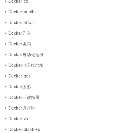
Docker ce
Docker ansible
Docker https
Docker导入
Docker协同
Docker自动化运维
Docker电子版地址
Docker get
Docker图形
Docker一键部署
Docker运行时
Docker vs
Docker disabled