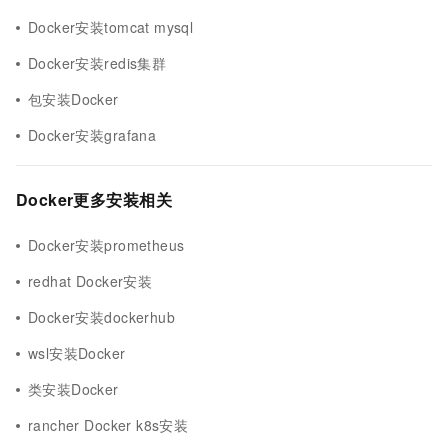
Docker安装tomcat mysql
Docker安装redis集群
包安装Docker
Docker安装grafana
Docker更多安装相关
Docker安装prometheus
redhat Docker安装
Docker安装dockerhub
wsl安装Docker
类安装Docker
rancher Docker k8s安装