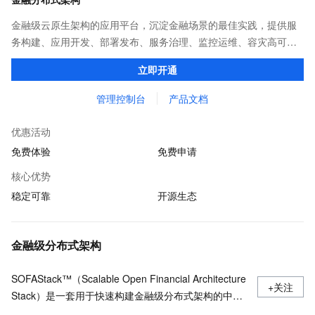
金融级云原生架构的应用平台，沉淀金融场景的最佳实践，提供服
务构建、应用开发、部署发布、服务治理、监控运维、容灾高可用
等全栈式解决方案，兼容Dubbo、Spring Cloud等微服务运行环
立即开通
境，助力客户各类应用轻松转型分布式架构
管理控制台
产品文档
优惠活动
免费体验
免费申请
核心优势
稳定可靠
开源生态
金融级分布式架构
SOFAStack™（Scalable Open Financial Architecture
+关注
Stack）是一套用于快速构建金融级分布式架构的中间
件，也是在金融场景里锤炼出来的最佳实践。