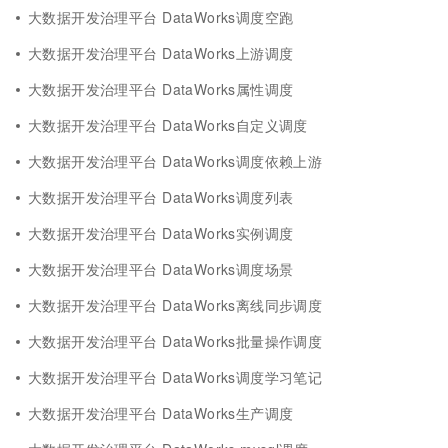
大数据开发治理平台 DataWorks调度空跑
大数据开发治理平台 DataWorks上游调度
大数据开发治理平台 DataWorks属性调度
大数据开发治理平台 DataWorks自定义调度
大数据开发治理平台 DataWorks调度依赖上游
大数据开发治理平台 DataWorks调度列表
大数据开发治理平台 DataWorks实例调度
大数据开发治理平台 DataWorks调度场景
大数据开发治理平台 DataWorks离线同步调度
大数据开发治理平台 DataWorks批量操作调度
大数据开发治理平台 DataWorks调度学习笔记
大数据开发治理平台 DataWorks生产调度