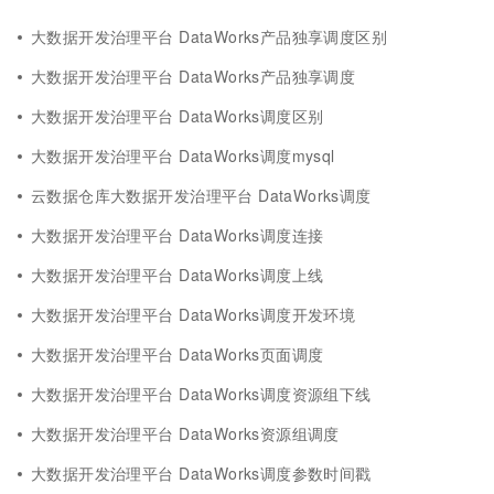
大数据开发治理平台 DataWorks产品独享调度区别
大数据开发治理平台 DataWorks产品独享调度
大数据开发治理平台 DataWorks调度区别
大数据开发治理平台 DataWorks调度mysql
云数据仓库大数据开发治理平台 DataWorks调度
大数据开发治理平台 DataWorks调度连接
大数据开发治理平台 DataWorks调度上线
大数据开发治理平台 DataWorks调度开发环境
大数据开发治理平台 DataWorks页面调度
大数据开发治理平台 DataWorks调度资源组下线
大数据开发治理平台 DataWorks资源组调度
大数据开发治理平台 DataWorks调度参数时间戳