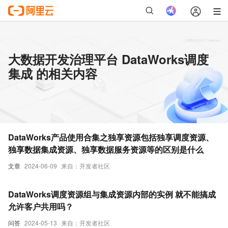
大数据开发治理平台 DataWorks调度
集成 的相关内容
DataWorks产品使用合集之独享资源包括独享调度资源、
独享数据集成资源、独享数据服务资源等的区别是什么
文章
2024-06-09
来自：开发者社区
DataWorks调度资源组与集成资源内部的实例 就不能搞成
允许客户共用吗？
问答
2024-05-13
来自：开发者社区