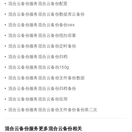
混合云备份服务混合云备份配置
混合云备份服务混合云备份数据库云备份
混合云备份服务混合云备份备份oss
混合云备份服务混合云备份抵扣容量
混合云备份服务混合云备份定时备份
混合云备份服务混合云备份归档
混合云备份服务混合云备份150g
混合云备份服务混合云备份文件备份数据
混合云备份服务混合云备份归档备份
混合云备份服务混合云备份应用
混合云备份服务混合云备份文件备份备份第二次
混合云备份服务更多混合云备份相关