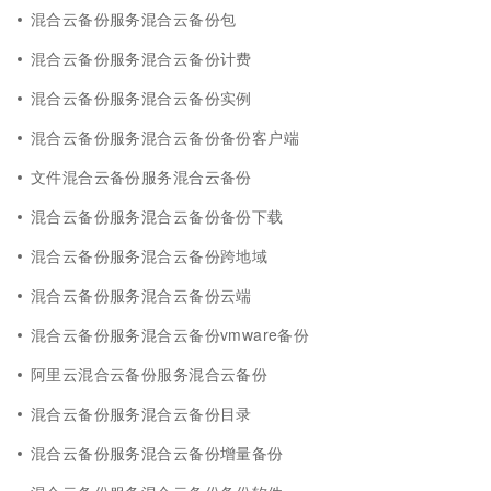
混合云备份服务混合云备份包
混合云备份服务混合云备份计费
混合云备份服务混合云备份实例
混合云备份服务混合云备份备份客户端
文件混合云备份服务混合云备份
混合云备份服务混合云备份备份下载
混合云备份服务混合云备份跨地域
混合云备份服务混合云备份云端
混合云备份服务混合云备份vmware备份
阿里云混合云备份服务混合云备份
混合云备份服务混合云备份目录
混合云备份服务混合云备份增量备份