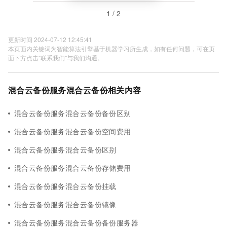
1 / 2
更新时间 2024-07-12 12:45:41
本页面内关键词为智能算法引擎基于机器学习所生成，如有任何问题，可在页
面下方点击"联系我们"与我们沟通。
混合云备份服务混合云备份相关内容
混合云备份服务混合云备份备份区别
混合云备份服务混合云备份空间费用
混合云备份服务混合云备份区别
混合云备份服务混合云备份存储费用
混合云备份服务混合云备份挂载
混合云备份服务混合云备份镜像
混合云备份服务混合云备份备份服务器