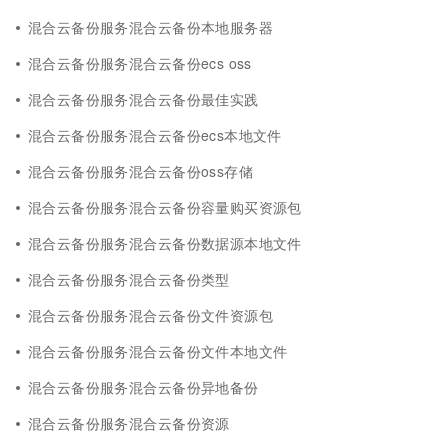
混合云备份服务混合云备份本地服务器
混合云备份服务混合云备份ecs oss
混合云备份服务混合云备份最佳实践
混合云备份服务混合云备份ecs本地文件
混合云备份服务混合云备份oss存储
混合云备份服务混合云备份容量购买资源包
混合云备份服务混合云备份数据源本地文件
混合云备份服务混合云备份类型
混合云备份服务混合云备份文件资源包
混合云备份服务混合云备份文件本地文件
混合云备份服务混合云备份异地备份
混合云备份服务混合云备份资源