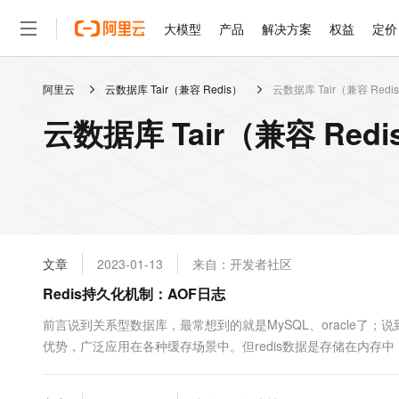
大模型
产品
解决方案
权益
定价
阿里云
云数据库 Tair（兼容 Redis）
云数据库 Tair（兼容 Red
大模型
产品
解决方案
权益
定价
云市场
伙伴
服务
了解阿里云
精选产品
精选解决方案
普惠上云
产品定价
精选商城
成为销售伙伴
售前咨询
为什么选择阿里云
千问AI平台
云数据库 Tair（兼容 Re
了解云产品的定价详情
大模型服务平台百炼
睿译宝，AI翻译排版一
普惠上云 官方力荐
分销伙伴
在线服务
网站建设
什么是云计算
大
大模型服务与应用平台
上传文档即自动完成翻译和
云服务器38元/年起，超
咨询伙伴
多端小程序
技术领先
云上成本管理
售后服务
轻量应用服务器
GLM-5.2：长任务时代
官方推荐返现计划
大模型
精选产品
精选解决方案
Salesforce 国际版订阅
稳定可靠
管理和优化成本
推荐新用户得奖励，单订单
销售伙伴合作计划
自助服务
友盟天域
安全合规
人工智能与机器学习
AI
文本生成
云数据库 RDS
Hermes Agent，打造
云工开物
无影生态合作计划
在线服务
文章
2023-01-13
来自：开发者社区
观测云
分析师报告
自主进化，持久记忆，越用
高校专属算力普惠，学生认
计算
互联网应用开发
Qwen3.8-Max
HOT
Salesforce On Alibaba C
工单服务
Redis持久化机制：AOF日志
智能体时代全能旗舰模型
Tuya 物联网平台阿里云
研究报告与白皮书
人工智能平台 PAI
快速拥有专属 OpenClaw
大模
Consulting Partner 合
大数据
容器
免费试用
短信专区
一站式AI开发、训练和推
前言说到关系型数据库，最常想到的就是MySQL、oracle了；说到
蓝凌 OA
Qwen3.7-Plus
AI 大模型销售与服务生
现代化应用
优势，广泛应用在各种缓存场景中。但redis数据是存储在内存
存储
天池大赛
能看、能想、能动手的多模
云解析DNS
解决方案免费试用 新老
电子合同
别是 AOF日志 和 RDB快照，今天就先来说说AOF日志的重要知识
最高领取价值200元试用
安全
网络与CDN
AI 算法大赛
Qwen3-VL-Plus
畅捷通