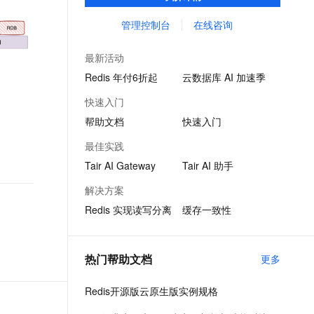
保证亚毫秒级的稳定时延，为应用程序起到
文戏情感细腻自然，动作戏激烈拳拳到肉，实现更强表演能力
支持中英文自由切换，具备更强的噪声鲁棒性
ernetes 版 ACK
云聚AI 严选权益
AI 原生数据库服务发布
SSL 证书
加速作用，在对时延有严苛要求的领域提供
管理控制台
在线咨询
，一键激活高效办公新体验
理容器应用的 K8s 服务
精选AI产品，从模型到应用全链提效
Agent 数据网关
稳定支撑。
堡垒机
AI 用量加速计划
云原生数据库 PolarDB
最新活动
应用
防火墙
、识别商机，让客服更高效、服务更出色。
新老同享，达量后返
Agentic Database 发布
Redis 年付6折起
云数据库 AI 加速季
千问办公
主机安全
NEW
快速入门
的智能体编程平台
一站式AI生产力平台
帮助文档
快速入门
AI 应用及服务市场
伶鹊
最佳实践
企业级人与Agent协作平台，接入和调度多个数字员工
智能客服平台，对话机器人、对话分析、智能外呼
AI 应用
Tair AI Gateway
Tair AI 助手
大模型服务平台百炼 - 全妙
大模型
解决方案
应用创作平台
多模态内容创作工具，已接入 DeepSeek
Redis 实现读写分离
缓存一致性
自然语言处理
数据标注
热门帮助文档
更多
机器学习
息提取
与 AI 智能体进行实时音视频通话
Redis开源版云原生版实例规格
从文本、图片、视频中提取结构化的属性信息
构建支持视频理解的 AI 音视频实时通话应用