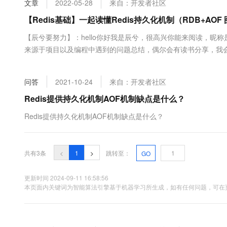
文章
2022-05-28
来自：开发者社区
大数据开发治理平台 Data
AI 产品 免费试用
网络
安全
云开发大赛
Tableau 订阅
【Redis基础】一起读懂Redis持久化机制（RDB+AOF
1亿+ 大模型 tokens 和 
可观测
入门学习赛
中间件
AI空中课堂在线直播课
【辰兮要努力】：hello你好我是辰兮，很高兴你能来阅读，昵
云防火墙
140+云产品 免费试用
大模型服务
来源于项目以及编程中遇到的问题总结，偶尔会有读书分享，我会
上云与迁云
云原生的云上边界网络安全
产品新客免费试用，最长1
数据库
关知识点总结，感谢你的阅读和关注，希望我的博客能帮助到更
生态解决方案
千问AI平台-Token Plan
企业出海
大模型ACA认证体验
人，应怀大教堂之心，愿我们奔赴在各自的热爱里…为什么要持久化我们
大数据计算
问答
2021-10-24
来自：开发者社区
助力企业全员 AI 认知与能
行业生态解决方案
政企业务
媒体服务
千问AI平台-模型体验
Redis提供持久化机制AOF机制缺点是什么？
开发者生态解决方案
在线体验全尺寸、多种模态
企业服务与云通信
Redis提供持久化机制AOF机制缺点是什么？
AI 开发和 AI 应用解决
Happy 系列大模型
域名与网站
共有3条
<
1
>
跳转至：
GO
终端用户计算
Serverless
更新时间 2024-09-11 16:58:56
大模型解决方案
本页面内关键词为智能算法引擎基于机器学习所生成，如有任何问题，可在页
开发工具
快速部署 Dify，高效搭建 
迁移与运维管理