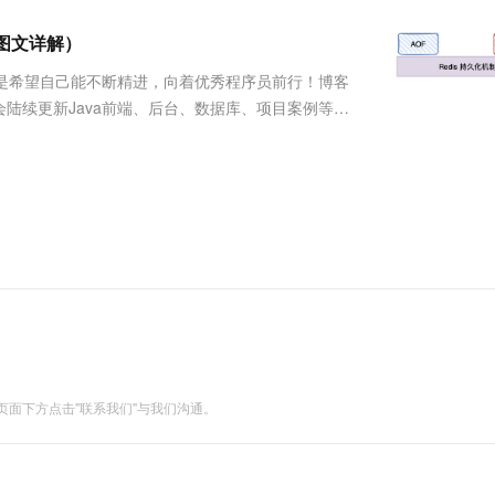
服务生态伙伴
视觉 Coding、空间感知、多模态思考等全面升级
1M上下文，专为长程任务能力而生
云工开物
企业应用
Works
Night Plan 支持 Qwen 3.8-Max
云原生大数据计算服务 MaxCompute
AI 办公
容器服务 Kub
NEW
Red Hat
 图文详解）
30+ 款产品免费体验
Data Agent 驱动的一站式 Data+AI 开发治理平台
夜间 5 折，Qwen/Meoo/TokenPlan 客户专享
面向分析的企业级SaaS模式云数据仓库
AI智能应用
提供一站式管
科研合作
ERP
堂（旗舰版）
SUSE
称是希望自己能不断精进，向着优秀程序员前行！博客
智能客服
AI 应用构建
大模型原生
CRM
陆续更新Java前端、后台、数据库、项目案例等相
防护产品
2个月
自动承接线索
多的人，分享获取新知，大家一起进步!吾等采石之
建站小程序
Qoder
大模型服务平台百炼-应用模版
OA 办公系统
HOT
NEW
都知道Redis ....
面向真实软件
个人版上线、团队版降价；千问3.8-Max首发发尝鲜
丰富多元化的应用模版和解决方案
力提升
财税管理
模板建站
万有无界
大模型服务平台百炼-智能体
400电话
定制建站
的模型效果
灵活可视化地构建企业级 Agent
方案
广告营销
模板小程序
秒悟
人工智能平台 PAI
定制小程序
云端极速 AI 
新一代 AI 视频生成模型，深度适配广告营销等场景
AI Native 的算法工程平台，一站式完成建模、训练、推理服务部署
APP 开发
建站系统
面下方点击"联系我们"与我们沟通。
AI 应用
10分钟微调：让0.6B模型媲美235B模
多模态数据信
型
依托云原生高可用架构,实现Dify私有化部署
用1%尺寸在特定领域达到大模型90%以上效果