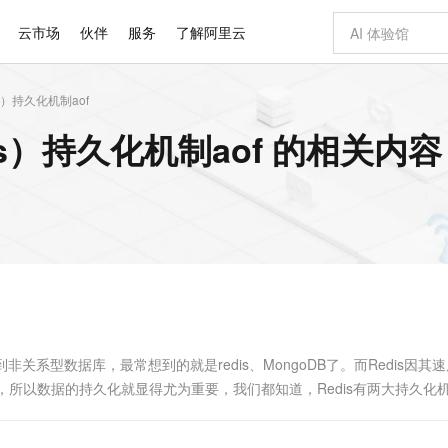
云市场
伙伴
服务
了解阿里云
is）持久化机制aof
AI 特惠
数据与 API
成为产品伙伴
企业增值服务
最佳实践
价格计算器
AI 场景体
基础软件
产品伙伴合
阿里云认证
市场活动
配置报价
大模型
dis）持久化机制aof 的相关内容
自助选配和估算价格
步到位
智启 AI 普惠权益
产品生态集成认证中心
企业支持计划
云上春晚
域名与网站
Qwen Audio：打造专属 AI 语音助手
千问官方 MaaS 平台，为开发者和 Agent 而生，新用户赠送 1 亿 + tokens 额度
一句话生成原生
AI Coding
阿里云Maa
2026 阿里云
云服务器 E
为企业打
数据集
Windows
大模型认证
模型
NEW
NEW
格式还原
值低价云产品抢先购
至高享 1亿+免费 tokens，加速 Al 应用落地
提供智能易用的域名与建站服务
Qwen-Audio-3.0-Realtime 端到端实时语音角色扮演
输入一句话想法,
智能编程，一键
安全可靠、
产品生态伙伴
专家技术服务
云上奥运之旅
弹性计算合作
阿里云中企出
手机三要素
宝塔 Linux
全部认证
价格优势
开源旗舰模型
即刻拥有 DeepSeek-V4-Pro
阿里云 OPC 创新助力计划
千问大模型
一键部署幻兽
AI 电商营销
对象存储 O
大模型
产品生态伙伴工作台
企业增值服务台
云栖战略参考
云存储合作计
云栖大会
身份实名认证
CentOS
训练营
推动算力普惠，释放技术红利
最高返9万
真正可用的 1M 上下文,一次完成代码全链路开发
快速构建应用程序和网站，即刻迈出上云第一步
轻松解锁专属 DeepSeek-V4-Pro
至高百万元 Token 补贴，加速一人公司成长
多元化、高性能、安全可靠的大模型服务
一键购买专属
从图文生成到
云上的中国
数据库合作计
活动全景
短信
Docker
图片和
自进化智能体
5 分钟轻松部署专属 QwenPaw
Token Plan 模型订阅计划
数字证书管理服务（原SSL证书）
高效搭建 AI
AI 广告创作
无影云电脑
企业成长
NEW
HOT
信息公告
看见新力量
云网络合作计
OCR 文字识别
JAVA
越聪明
证享300元代金券
全托管，含MySQL、PostgreSQL、SQL Server、MariaDB多引擎
Qwen3.8-Max 首发尝鲜，限时加量 10 倍，夜间低至2折
实现全站HTTPS，呈现可信的WEB访问
从聊天伙伴进化为能主动干活的本地数字员工
图文、视频一
随时随地安
Kimi-K3
HappyHors
NEW
魔搭 Mode
loud
服务实践
官网公告
Kimi 最新旗舰模型，长程编程与推理利器
让文字生成流
金融模力时刻
Salesforce O
版
发票查验
全能环境
Claude Code + GStack 打造工程团队
千问办公，限时限量积分加倍
Qoder
低代码高效构
AI 建站
短信服务
型
NEW
作计划
计划
创新中心
魔搭 ModelSc
健康状态
理服务
让AI从“聊天伙伴”进化为能干活的“数字员工”
安装技能 GStack，拥有专属 AI 工程团队
你的AI工作搭子，覆盖日常办公高频场景
面向真实软件的智能体编程平台
0 代码专业建
非关系型数据库，最常想到的就是redis、MongoDB了。而Redis因其
客户案例
天气预报查询
操作系统
Deepseek-v4-pro
HappyHors
态合作计划
中，所以数据的持久化就显得尤为重要，我们都知道，Redis有两大持久化
态智能体模型
旗舰 MoE 大模型，百万上下文与顶尖推理能力
图生视频，流
同享
万小智 AI 建站低至 15元/月
Qoder CN
AI 短剧/漫剧
云原生数据库 
快递物流查询
WordPress
成为服务伙
吧。AOF写入规则简单来说，AOF写入规....
高校合作
点，立即开启云上创新
覆盖公网/内网、递归/权威、移动APP等全场景解析服务
送.CN域名，送备案服务码
基于千问大模型等，支持代码智能生成、研发智能问答
AI助力短剧
GLM-5.2
Wan2.7-T
Ubuntu