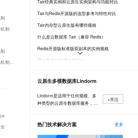
Tair经典实例和云原生实例架构与功能对比
t.diy 一步搞定创意建站
构建大模型应用的安全防护体系
通过自然语言交互简化开发流程,全栈开发支持
通过阿里云安全产品对 AI 应用进行安全防护
Tair与Redis开源版的选型参考与特性对比
机制
Tair内存型云原生版有哪些规格
性机制
什么是云数据库 Tair（兼容 Redis）
Redis开源版标准版双副本的实例规格
机制
通过客户端程序连接Tair
机制缺点
云数据库 Tair（兼容 Redis）的规格查询导航
云原生多模数据库Lindorm
Tair,Redis集群架构的连接模式.组件介绍
云数据库Tair（兼容 Redis）的计费项和计费规则
Lindorm是适用于任何规模、多
+关注
种类型的云原生数据库服务，支
持海量数据的低成本存储处理和
ce
弹性按需付费，兼容HBase、
热门技术解决方案
更多
Solr、SQL、OpenTSDB等多种
安全
开源标准接口，是互联网、