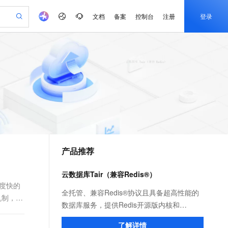
文档
备案
控制台
注册
登录
验
作计划
器
AI 活动
专业服务
服务伙伴合作计划
开发者社区
加入我们
产品动态
服务平台百炼
阿里云 OPC 创新助力计划
一站式生成采购清单，支持单品或批量购买
可编辑精美 PPT 文稿
S产品伙伴计划（繁花）
峰会
CS
造的大模型服务与应用开发平台
Agency Agents：拥有专属领域专家
AI 生产力先锋
Al MaaS 服务伙伴赋能合作
域名
博文
Careers
至高可申请百万元
Qwen3.8-Max 模型上线
 轻松生成专业的 PPT
开启高性价比 AI 编程新体验
弹性可伸缩的云计算服务
先锋实践拓展 AI 生产力的边界
多领域专家智能体,一键组建 AI 虚拟交付团队
Token 补贴，五大权
计划
海大会
伙伴信用分合作计划
商标
问答
社会招聘
益加速 OPC 成功
帕鲁游戏服务器
SS
HappyHorse 打造一站式影视创作平台
飞天发布时刻
HOT
Open Search 向量检索版支
划
备案
电子书
校园招聘
联机服务器，轻松开启游戏
视频创作，一键激活电商全链路生产力
稳定、安全、高性价比、高性能的云存储服务
所见，即是所愿
持视频检索 Pipeline 功能
可视化编排打通从文字构思到成片全链路闭环
更多支持
划
公司注册
镜像站
视频生成
语音识别与合成
 智能体与工作流应用
漫剧工坊：一站式动画创作平台
AI 实训营
应用身份服务 (IDaaS)
合作伙伴培训与认证
产品推荐
划
上云迁移
站生成，高效打造优质广告素材
全接入的云上超级电脑
通过阿里云百炼高效搭建AI应用,助力高效开发
快速生产连贯的高质量长漫剧
从基础到进阶，Agent 创客手把手教你
OpenClaw 管理能力上线
e-1.1-T2V
Qwen3-TTS-Flash
lScope
我要反馈
查询合作伙伴
畅细腻的高质量视频
离线语音合成大模型，多语言方言自适应，低延迟高稳定
n Alibaba Cloud ISV 合作
代维服务
建企业门户网站
10 分钟搭建微信、支付宝小程序
云数据库Tair（兼容Redis®）
MaxCompute MaxFrame 提
创新加速
ope
登录合作伙伴管理后台
我要建议
站，无忧落地极速上线
以可视化方式快速构建移动和 PC 门户网站
国内短信简单易用，安全可靠，秒级触达，全球覆盖200+国家和地区。
高效部署网站，快速应用到小程序
供自动弹性内存功能
速度快的
e-1.1-I2V
Cosyvoice-V3-Flash
全托管、兼容Redis®协议且具备超高性能的
机制，分
安全
畅自然，细节丰富
高表现力语音合成大模型，语音克隆听感自然
我要投诉
PolarDB
数据库服务，提供Redis开源版内核和
上云场景组合购
Milvus 弹性伸缩功能新增节
伴
漫剧创作，剧本、分镜、视频高效生成
100%兼容MySQL、PostgreSQL，兼容Oracle，支持集中和分布式
覆盖90%+业务场景，专享组合折扣价
点支持范围
Tair（又称为企业版）内核，您可按需选择。
2V
VPN
Fun-ASR
了解详情