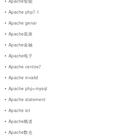
Apache智能
Apache php7.1
Apache genai
Apache底座
Apache金融
Apache电子
Apache centos7
Apache invalid
Apache php+mysql
Apache statement
Apache iot
Apache概述
Apache数仓