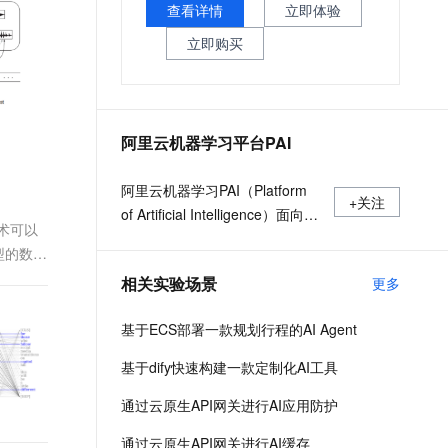
文戏情感细腻自然，动作戏激烈拳拳到肉，实现更强表演能力
支持中英文自由切换，具备更强的噪声鲁棒性
查看详情
立即体验
ernetes 版 ACK
云聚AI 严选权益
AI 原生数据库服务发布
SSL 证书
，一键激活高效办公新体验
理容器应用的 K8s 服务
精选AI产品，从模型到应用全链提效
Agent 数据网关
立即购买
堡垒机
AI 用量加速计划
云原生数据库 PolarDB
应用
防火墙
、识别商机，让客服更高效、服务更出色。
新老同享，达量后返
Agentic Database 发布
千问办公
主机安全
NEW
阿里云机器学习平台PAI
的智能体编程平台
一站式AI生产力平台
AI 应用及服务市场
阿里云机器学习PAI（Platform
伶鹊
+关注
of Artificial Intelligence）面向企
企业级人与Agent协作平台，接入和调度多个数字员工
智能客服平台，对话机器人、对话分析、智能外呼
技术可以
AI 应用
业及开发者，提供轻量化、高性
型的数字
大模型服务平台百炼 - 全妙
价比的云原生机器学习平台，涵
大模型
应用创作平台
多模态内容创作工具，已接入 DeepSeek
相关实验场景
更多
盖PAI-iTAG智能标注平台、PAI-
自然语言处理
Designer（原Studio）可视化建
基于ECS部署一款规划行程的AI Agent
模平台、PAI-DSW云原生交互式
数据标注
建模平台、PAI-DLC云原生AI基
基于dify快速构建一款定制化AI工具
机器学习
础平台、PAI-EAS云原生弹性推
息提取
与 AI 智能体进行实时音视频通话
通过云原生API网关进行AI应用防护
理服务平台，支持千亿特征、万
从文本、图片、视频中提取结构化的属性信息
构建支持视频理解的 AI 音视频实时通话应用
亿样本规模加速训练，百余落地
通过云原生API网关进行AI缓存