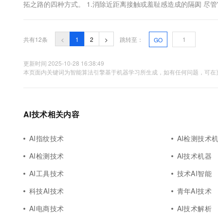
拓之路的四种方式。 1.消除近距离接触或羞耻感造成的隔阂 尽
耻辱仍然存在。如果他们向朋友承认他们需要帮助，或者他们采
判断。 AI聊天机器人通过允许人们在白天或晚上的任何时间谈论他
共有12条
<
1
2
>
跳转至：
GO
更新时间 2025-10-28 16:38:49
本页面内关键词为智能算法引擎基于机器学习所生成，如有任何问题，可在页
AI技术相关内容
AI指纹技术
AI检测技术
AI检测技术
AI技术机器
AI工具技术
技术AI智能
科技AI技术
青年AI技术
AI电商技术
AI技术解析