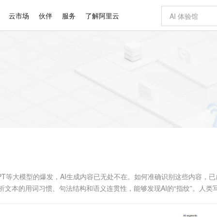
云市场
伙伴
服务
了解阿里云
AI 特惠
数据与 API
成为产品伙伴
企业增值服务
最佳实践
价格计算器
AI 场景体
基础软件
产品伙伴合
阿里云认证
市场活动
配置报价
大模型
自助选配和估算价格
步到位
智启 AI 普惠权益
产品生态集成认证中心
企业支持计划
云上春晚
域名与网站
Qwen Audio：打造专属 AI 语音助手
千问官方 MaaS 平台，为开发者和 Agent 而生，新用户赠送 1 亿 + tokens 额度
一句话生成原生
AI Coding
阿里云Maa
2026 阿里云
云服务器 E
为企业打
数据集
Windows
大模型认证
模型
NEW
NEW
格式还原
值低价云产品抢先购
至高享 1亿+免费 tokens，加速 Al 应用落地
提供智能易用的域名与建站服务
Qwen-Audio-3.0-Realtime 端到端实时语音角色扮演
输入一句话想法,
智能编程，一键
安全可靠、
产品生态伙伴
专家技术服务
云上奥运之旅
弹性计算合作
阿里云中企出
手机三要素
宝塔 Linux
全部认证
价格优势
开源旗舰模型
即刻拥有 DeepSeek-V4-Pro
阿里云 OPC 创新助力计划
千问大模型
一键部署幻兽
AI 电商营销
对象存储 O
大模型
产品生态伙伴工作台
企业增值服务台
云栖战略参考
云存储合作计
云栖大会
身份实名认证
CentOS
训练营
推动算力普惠，释放技术红利
最高返9万
真正可用的 1M 上下文,一次完成代码全链路开发
快速构建应用程序和网站，即刻迈出上云第一步
轻松解锁专属 DeepSeek-V4-Pro
至高百万元 Token 补贴，加速一人公司成长
多元化、高性能、安全可靠的大模型服务
一键购买专属
从图文生成到
云上的中国
数据库合作计
活动全景
短信
Docker
图片和
自进化智能体
5 分钟轻松部署专属 QwenPaw
Token Plan 模型订阅计划
数字证书管理服务（原SSL证书）
高效搭建 AI
AI 广告创作
无影云电脑
企业成长
NEW
HOT
信息公告
看见新力量
云网络合作计
OCR 文字识别
JAVA
越聪明
证享300元代金券
全托管，含MySQL、PostgreSQL、SQL Server、MariaDB多引擎
Qwen3.8-Max 首发尝鲜，限时加量 10 倍，夜间低至2折
实现全站HTTPS，呈现可信的WEB访问
从聊天伙伴进化为能主动干活的本地数字员工
图文、视频一
随时随地安
Kimi-K3
HappyHors
NEW
魔搭 Mode
loud
服务实践
官网公告
Kimi 最新旗舰模型，长程编程与推理利器
让文字生成流
金融模力时刻
Salesforce O
版
发票查验
全能环境
Claude Code + GStack 打造工程团队
千问办公，限时限量积分加倍
Qoder
低代码高效构
AI 建站
短信服务
型
NEW
作计划
计划
创新中心
魔搭 ModelSc
健康状态
理服务
让AI从“聊天伙伴”进化为能干活的“数字员工”
安装技能 GStack，拥有专属 AI 工程团队
你的AI工作搭子，覆盖日常办公高频场景
面向真实软件的智能体编程平台
0 代码专业建
GPT等大模型的爆发，AI生成内容已无处不在。如何准确识别这些内容，
客户案例
天气预报查询
操作系统
Deepseek-v4-pro
HappyHors
态合作计划
析文本的用词习惯、句法结构和语义连贯性，能够发现AI的“指纹”。人类
态智能体模型
旗舰 MoE 大模型，百万上下文与顶尖推理能力
图生视频，流
同享
万小智 AI 建站低至 15元/月
Qoder CN
AI 短剧/漫剧
云原生数据库 
快递物流查询
WordPress
成为服务伙
高校合作
点，立即开启云上创新
覆盖公网/内网、递归/权威、移动APP等全场景解析服务
送.CN域名，送备案服务码
基于千问大模型等，支持代码智能生成、研发智能问答
AI助力短剧
GLM-5.2
Wan2.7-T
Ubuntu