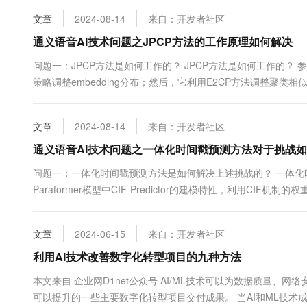
10 分钟在聊天系统中增加
专有云
文章
2024-08-14
来自：开发者社区
通义语音AI技术问题之JPCP方法的工作原理如何解决
问题一：JPCP方法是如何工作的？ JPCP方法是如何工作的？ 参考回
策略调整embedding分布；然后，它利用E2CP方法调整聚
结果解码错误所带来的负收益，并保留和强调高置信度的说话人..
文章
2024-08-14
来自：开发者社区
通义语音AI技术问题之一体化时间戳预测方法对于挑战
问题一：一体化时间戳预测方法是如何解决上述挑战的？ 一体化
Paraformer模型中CIF-Predictor的建模特性，利用
解码的同时能够天然地获取输出token的时间戳，且时间戳精度与Fo
文章
2024-06-15
来自：开发者社区
利用AI技术改善数字化转型项目的九种方法
本文来自 企业网D1net公众号 AI/ML技术可以为数据质量、
可以提升的一些主要数字化转型项目交付成果。 当AI和ML技