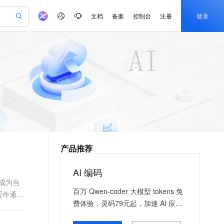
文档
备案
控制台
注册
登录
验
作计划
器
AI 活动
专业服务
服务伙伴合作计划
开发者社区
加入我们
产品动态
服务平台百炼
阿里云 OPC 创新助力计划
一站式生成采购清单，支持单品或批量购买
可编辑精美 PPT 文稿
S产品伙伴计划（繁花）
峰会
CS
造的大模型服务与应用开发平台
Agency Agents：拥有专属领域专家
AI 生产力先锋
Al MaaS 服务伙伴赋能合作
域名
博文
Careers
至高可申请百万元
Qwen3.8-Max 模型上线
 轻松生成专业的 PPT
开启高性价比 AI 编程新体验
弹性可伸缩的云计算服务
先锋实践拓展 AI 生产力的边界
多领域专家智能体,一键组建 AI 虚拟交付团队
Token 补贴，五大权
计划
海大会
伙伴信用分合作计划
商标
问答
社会招聘
益加速 OPC 成功
帕鲁游戏服务器
SS
HappyHorse 打造一站式影视创作平台
飞天发布时刻
HOT
Open Search 向量检索版支
划
备案
电子书
校园招聘
联机服务器，轻松开启游戏
视频创作，一键激活电商全链路生产力
稳定、安全、高性价比、高性能的云存储服务
所见，即是所愿
持视频检索 Pipeline 功能
可视化编排打通从文字构思到成片全链路闭环
更多支持
划
公司注册
镜像站
视频生成
语音识别与合成
 智能体与工作流应用
漫剧工坊：一站式动画创作平台
AI 实训营
应用身份服务 (IDaaS)
合作伙伴培训与认证
产品推荐
划
上云迁移
站生成，高效打造优质广告素材
全接入的云上超级电脑
通过阿里云百炼高效搭建AI应用,助力高效开发
快速生产连贯的高质量长漫剧
从基础到进阶，Agent 创客手把手教你
OpenClaw 管理能力上线
e-1.1-T2V
Qwen3-TTS-Flash
lScope
我要反馈
查询合作伙伴
畅细腻的高质量视频
离线语音合成大模型，多语言方言自适应，低延迟高稳定
n Alibaba Cloud ISV 合作
代维服务
建企业门户网站
10 分钟搭建微信、支付宝小程序
AI 编码
MaxCompute MaxFrame 提
创新加速
ope
登录合作伙伴管理后台
我要建议
站，无忧落地极速上线
以可视化方式快速构建移动和 PC 门户网站
国内短信简单易用，安全可靠，秒级触达，全球覆盖200+国家和地区。
高效部署网站，快速应用到小程序
供自动弹性内存功能
已成为当
e-1.1-I2V
Cosyvoice-V3-Flash
百万 Qwen-coder 大模型 tokens 免
写作通常
安全
畅自然，细节丰富
高表现力语音合成大模型，语音克隆听感自然
我要投诉
PolarDB
上云场景组合购
Milvus 弹性伸缩功能新增节
费体验，灵码79元起，加速 AI 应用
伴
漫剧创作，剧本、分镜、视频高效生成
100%兼容MySQL、PostgreSQL，兼容Oracle，支持集中和分布式
覆盖90%+业务场景，专享组合折扣价
点支持范围
落地
2V
VPN
Fun-ASR