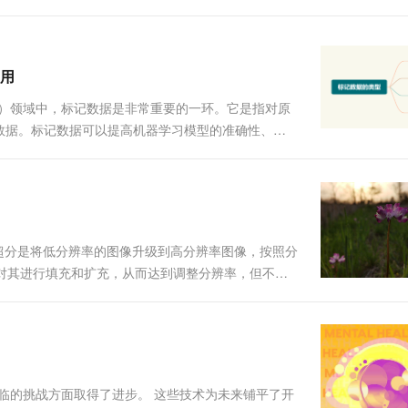
理方面的交付成果...
应用
nce，简称AI）领域中，标记数据是非常重要的一环。它是指对原
数据。标记数据可以提高机器学习模型的准确性、可
 标记数据的类型 在机器学习中，常用的标记数据类型
超分是将低分辨率的图像升级到高分辨率图像，按照分
对其进行填充和扩充，从而达到调整分辨率，但不破
图片观看。满足2K、4K的显示。例图2倍超分4倍超
素级的修复增强，提高....
面临的挑战方面取得了进步。 这些技术为未来铺平了开