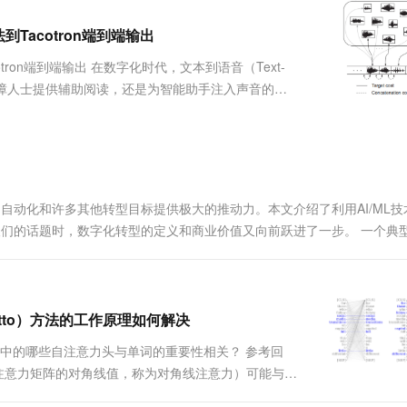
服务生态伙伴
视觉 Coding、空间感知、多模态思考等全面升级
1M上下文，专为长程任务能力而生
云工开物
企业应用
Works
Night Plan 支持 Qwen 3.8-Max
云原生大数据计算服务 MaxCompute
AI 办公
容器服务 Kub
NEW
Red Hat
到Tacotron端到端输出
30+ 款产品免费体验
Data Agent 驱动的一站式 Data+AI 开发治理平台
夜间 5 折，Qwen/Meoo/TokenPlan 客户专享
面向分析的企业级SaaS模式云数据仓库
AI智能应用
提供一站式管
科研合作
ERP
堂（旗舰版）
SUSE
otron端到端输出 在数字化时代，文本到语音（Text-
智能客服
AI 应用构建
大模型原生
CRM
是为视障人士提供辅助阅读，还是为智能助手注入声音的灵
防护产品
2个月
自动承接线索
参数化技术，再到现今的深度学习解决方案，TTS 技
建站小程序
Qoder
大模型服务平台百炼-应用模版
OA 办公系统
HOT
NEW
面向真实软件
个人版上线、团队版降价；千问3.8-Max首发发尝鲜
丰富多元化的应用模版和解决方案
力提升
财税管理
模板建站
万有无界
大模型服务平台百炼-智能体
400电话
定制建站
的模型效果
灵活可视化地构建企业级 Agent
全、自动化和许多其他转型目标提供极大的推动力。本文介绍了利用AI/ML
方案
广告营销
模板小程序
为人们的话题时，数字化转型的定义和商业价值又向前跃进了一步。 一个典
秒悟
人工智能平台 PAI
定制小程序
云端极速 AI 
面的交付...
新一代 AI 视频生成模型，深度适配广告营销等场景
AI Native 的算法工程平台，一站式完成建模、训练、推理服务部署
APP 开发
建站系统
g（Ditto）方法的工作原理如何解决
RT中的哪些自注意力头与单词的重要性相关？ 参考回
AI 应用
10分钟微调：让0.6B模型媲美235B模
多模态数据信
即注意力矩阵的对角线值，称为对角线注意力）可能与单
型
依托云原生高可用架构,实现Dify私有化部署
 transitions”、“hill”和“li...
用1%尺寸在特定领域达到大模型90%以上效果