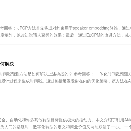
一个 AI 助手
超强辅助，Bol
即刻拥有 DeepSeek-R1 满血版
在企业官网、通讯软件中为客户提供 AI 客服
多种方案随心选，轻松解锁专属 DeepSeek
答： JPCP方法首先将成对约束用于speaker embedding降维，通过
类相似度矩阵，以改进说话人聚类的效果；最后，通过E2CPM的改进方法，减
.
如何解决
时间戳预测方法是如何解决上述挑战的？ 参考回答： 一体化时间戳预测
CIF机制的权重累计过程来生成时间戳。通过包括延迟发射在内的优化策略，该方法在
...
网络安全、自动化和许多其他转型目标提供极大的推动力。本文介绍了利用AI/
术成为人们的话题时，数字化转型的定义和商业价值又向前跃进了一步。 一