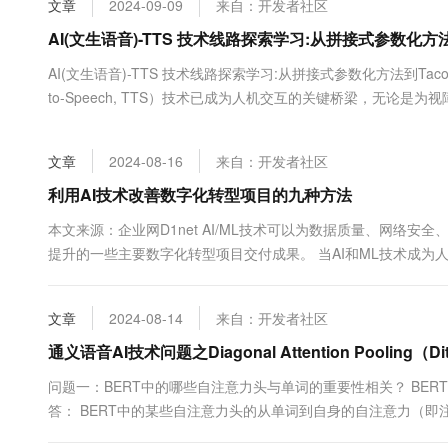
文章
2024-09-09
来自：开发者社区
大数据开发治理平台 Data
AI 产品 免费试用
网络
安全
云开发大赛
Tableau 订阅
AI(文生语音)-TTS 技术线路探索学习:从拼接式参数化方法
1亿+ 大模型 tokens 和 
可观测
入门学习赛
中间件
AI空中课堂在线直播课
AI(文生语音)-TTS 技术线路探索学习:从拼接式参数化方法到Tac
云防火墙
140+云产品 免费试用
大模型服务
to-Speech, TTS）技术已成为人机交互的关键桥梁，无论
上云与迁云
云原生的云上边界网络安全
产品新客免费试用，最长1
数据库
魂，TTS 技术都扮演着至关重要的角色。从最初的拼接式方法到
生态解决方案
千问AI平台-Token Plan
企业出海
大模型ACA认证体验
术经历了一段长足的进步。这篇文章将带您穿越.....
大数据计算
文章
2024-08-16
来自：开发者社区
助力企业全员 AI 认知与能
行业生态解决方案
政企业务
媒体服务
千问AI平台-模型体验
利用AI技术改善数字化转型项目的九种方法
开发者生态解决方案
在线体验全尺寸、多种模态
企业服务与云通信
本文来源：企业网D1net AI/ML技术可以为数据质量、网络安
AI 开发和 AI 应用解决
提升的一些主要数字化转型项目交付成果。 当AI和ML技术成
Happy 系列大模型
域名与网站
化转型项目可以产生几十甚至上百个重要的交付成果。与项目管理方
终端用户计算
文章
2024-08-14
来自：开发者社区
Serverless
通义语音AI技术问题之Diagonal Attention Poolin
大模型解决方案
问题一：BERT中的哪些自注意力头与单词的重要性相关？ BE
开发工具
快速部署 Dify，高效搭建 
答： BERT中的某些自注意力头的从单词到自身的自注意力（
迁移与运维管理
词的重要性相关。例如，头1-10的注意力矩阵在信息丰富的单词如“social media