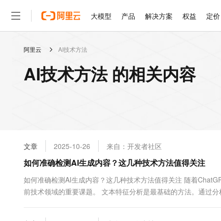
大模型
产品
解决方案
权益
定价
阿里云
AI技术方法
大模型
产品
解决方案
权益
定价
云市场
伙伴
服务
了解阿里云
精选产品
精选解决方案
普惠上云
产品定价
精选商城
成为销售伙伴
售前咨询
为什么选择阿里云
千问AI平台
AI技术方法 的相关内容
了解云产品的定价详情
大模型服务平台百炼
睿译宝，AI翻译排版一
普惠上云 官方力荐
分销伙伴
在线服务
网站建设
什么是云计算
大
大模型服务与应用平台
上传文档即自动完成翻译和
云服务器38元/年起，超
咨询伙伴
多端小程序
技术领先
云上成本管理
售后服务
轻量应用服务器
GLM-5.2：长任务时代
官方推荐返现计划
大模型
精选产品
精选解决方案
Salesforce 国际版订阅
稳定可靠
管理和优化成本
推荐新用户得奖励，单订单
销售伙伴合作计划
自助服务
友盟天域
安全合规
人工智能与机器学习
AI
文本生成
云数据库 RDS
Hermes Agent，打造
云工开物
无影生态合作计划
在线服务
文章
2025-10-26
来自：开发者社区
观测云
分析师报告
自主进化，持久记忆，越用
高校专属算力普惠，学生认
计算
互联网应用开发
Qwen3.8-Max
HOT
Salesforce On Alibaba C
工单服务
如何准确检测AI生成内容？这几种技术方法值得关注
智能体时代全能旗舰模型
Tuya 物联网平台阿里云
研究报告与白皮书
人工智能平台 PAI
快速拥有专属 OpenClaw
大模
Consulting Partner 合
大数据
容器
免费试用
短信专区
一站式AI开发、训练和推
如何准确检测AI生成内容？这几种技术方法值得关注 随着Chat
蓝凌 OA
Qwen3.7-Plus
AI 大模型销售与服务生
现代化应用
前技术领域的重要课题。 文本特征分析是最基础的方法。通过分
存储
天池大赛
能看、能想、能动手的多模
云解析DNS
解决方案免费试用 新老
电子合同
带有个人风格和偶尔的不规则性，而AI文本往往过于流畅统一...
最高领取价值200元试用
安全
网络与CDN
AI 算法大赛
Qwen3-VL-Plus
畅捷通