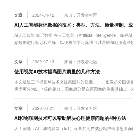
数字化转型项目可以产生几十甚至上百个重要的交付成果。与项目管
文章
2024-04-12
来自：开发者社区
AI人工智能标记数据的技术：类型、方法、质量控制、
AI人工智能 标记数据 在人工智能（Artificial Intellige
始数据进行标记和注释，以便机器学习算法可以理解和利用这些
靠性和可解释性。本文将详细介绍AI人工智能标记数据的技术。
包括以下几种： 图像标记数据：图像...
文章
2022-07-13
来自：开发者社区
使用视觉AI技术提高图片质量的几种方法
本文通过三个视觉AI技术来提高图片的质量。一、图像超分图像
辨率可分为2、4倍的超分，图像超分是在原图像的像素基础上，
坏原图的效果，图像超分可以很好的解决在不同分辨率显示屏下的
分二、超分增强超分增强主要是基于上面超分的基础上对图片进行像
文章
2020-04-21
来自：开发者社区
AI和物联网技术可以帮助解决心理健康问题的4种方法
人工智能（AI）和物联网（IoT）设备共同在减少精神健康患者