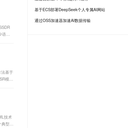
场景，全面提升工程效率。
t.diy 一步搞定创意建站
构建大模型应用的安全防护体系
基于ECS部署DeepSeek个人专属AI网站
通过自然语言交互简化开发流程,全栈开发支持
通过阿里云安全产品对 AI 应用进行安全防护
通过OSS加速器加速AI数据传输
SSDR
少语义
方法基于
ASR模型
ML技术
个典型的