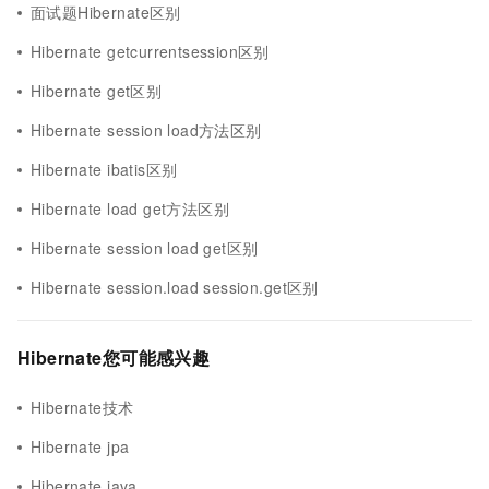
面试题Hibernate区别
Hibernate getcurrentsession区别
Hibernate get区别
Hibernate session load方法区别
Hibernate ibatis区别
Hibernate load get方法区别
Hibernate session load get区别
Hibernate session.load session.get区别
Hibernate您可能感兴趣
Hibernate技术
Hibernate jpa
Hibernate java