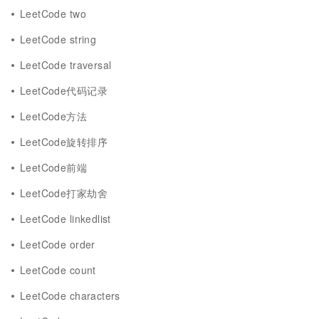
LeetCode two
LeetCode string
LeetCode traversal
LeetCode代码记录
LeetCode方法
LeetCode旋转排序
LeetCode前端
LeetCode打家劫舍
LeetCode linkedlist
LeetCode order
LeetCode count
LeetCode characters