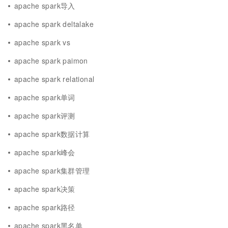
apache spark导入
apache spark deltalake
apache spark vs
apache spark paimon
apache spark relational
apache spark单词
apache spark评测
apache spark数据计算
apache spark峰会
apache spark集群管理
apache spark决策
apache spark路径
apache spark黑名单