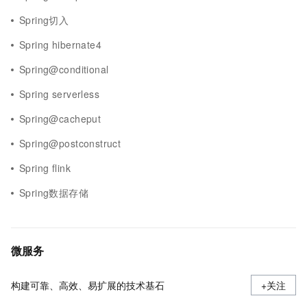
Spring切入
Spring hibernate4
Spring@conditional
Spring serverless
Spring@cacheput
Spring@postconstruct
Spring flink
Spring数据存储
微服务
构建可靠、高效、易扩展的技术基石
+关注