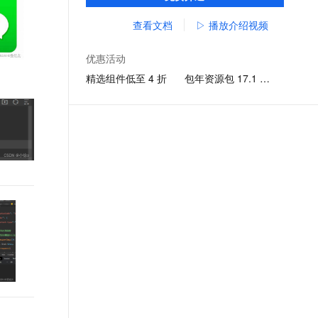
打包，覆盖支付宝、淘宝、钉钉等应用。
文戏情感细腻自然，动作戏激烈拳拳到肉，实现更强表演能力
支持中英文自由切换，具备更强的噪声鲁棒性
ernetes 版 ACK
云聚AI 严选权益
云安全中心 AI BAS 智能自动
SSL 证书
查看文档
▷ 播放介绍视频
，一键激活高效办公新体验
理容器应用的 K8s 服务
精选AI产品，从模型到应用全链提效
化模拟渗透攻击产品发布
堡垒机
AI 用量加速计划
DataWorks ChatBI 会话支持
优惠活动
应用
防火墙
、识别商机，让客服更高效、服务更出色。
新老同享，达量后返
上传临时文件分析
精选组件低至 4 折
包年资源包 17.1 元起
千问办公
主机安全
NEW
的智能体编程平台
一站式AI生产力平台
AI 应用及服务市场
伶鹊
企业级人与Agent协作平台，接入和调度多个数字员工
智能客服平台，对话机器人、对话分析、智能外呼
AI 应用
大模型服务平台百炼 - 全妙
大模型
应用创作平台
多模态内容创作工具，已接入 DeepSeek
自然语言处理
数据标注
机器学习
息提取
与 AI 智能体进行实时音视频通话
从文本、图片、视频中提取结构化的属性信息
构建支持视频理解的 AI 音视频实时通话应用