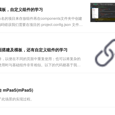
一个 AI 助手
超强辅助，Bol
即刻拥有 DeepSeek-R1 满血版
在企业官网、通讯软件中为客户提供 AI 客服
模板，自定义组件的学习
多种方案随心选，轻松解锁专属 DeepSeek
命名的项目来存放组件再在components文件夹中创建
们需要在项目的 project.config.json 文件中
 false, "ignoreUpload....
面搭建及模板，还有自定义组件的学习
件，以便在不同的页面中重复使用；也可以将复杂的
使用时与基础组件非常相似。以下的代码都基于我博
文件，来存放组件再在components文件夹中创建一个组件，
PaaS(mPaaS)
了此场景的实现过程。