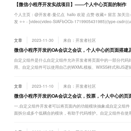
【微信小程序开发实战项目】——个人中心页面的制作
大数据开发治理平台 Data
AI 产品 免费试用
网络
安全
云开发大赛
Tableau 订阅
1亿+ 大模型 tokens 和 
‍个人主页：@开发者-曼亿点 ‍ hallo 欢迎 点赞 收藏⭐ 留言 加关
可观测
入门学习赛
中间件
AI空中课堂在线直播课
发 ⭐⭐ - [video(video-SIAFbOCb-1719905431985)(type-csdn)(url
云防火墙
140+云产品 免费试用
大模型服务
https://ucc.alicdn....
上云与迁云
云原生的云上边界网络安全
产品新客免费试用，最长1
数据库
生态解决方案
千问AI平台-Token Plan
文章
2023-11-30
来自：开发者社区
企业出海
大模型ACA认证体验
大数据计算
助力企业全员 AI 认知与能
行业生态解决方案
微信小程序开发的OA会议之会议，个人中心的页面搭建
政企业务
媒体服务
千问AI平台-模型体验
开发者生态解决方案
自定义组件是什么自定义组件允许开发者将页面中的一部分代码
在线体验全尺寸、多种模态
企业服务与云通信
用。自定义组件可以使用自己的WXML模板、WXSS样式和JS
AI 开发和 AI 应用解决
项目中创建一个名为 : components 的文件，来存放组件，再在co
Happy 系列大模型
域名与网站
自定义组件的目录结构类似于页面的结构，但组件和页面是有区...
文章
2023-11-10
来自：开发者社区
终端用户计算
微信小程序开发的OA会议之会议，投票，个人中心的页
Serverless
大模型解决方案
一.自定义组件开发者可以将页面内的功能模块抽象成自定义组
面拆分成多个低耦合的模块，有助于代码维护。自定义组件在使用时
开发工具
快速部署 Dify，高效搭建 
个名为 : components 的文件，来存放组件 再在components
迁移与运维管理
1.2.定义 类似于页面，一个自定义组件由 j....