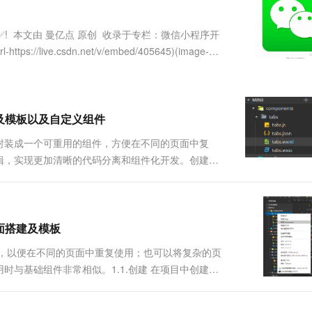
服务生态伙伴
视觉 Coding、空间感知、多模态思考等全面升级
1M上下文，专为长程任务能力而生
云工开物
企业应用
Works
Night Plan 支持 Qwen 3.8-Max
云原生大数据计算服务 MaxCompute
AI 办公
容器服务 Kub
NEW
Red Hat
30+ 款产品免费体验
Data Agent 驱动的一站式 Data+AI 开发治理平台
夜间 5 折，Qwen/Meoo/TokenPlan 客户专享
面向分析的企业级SaaS模式云数据仓库
AI智能应用
提供一站式管
科研合作
注✅! ‍ 本文由 曼亿点 原创 ‍ 收录于专栏：微信小程序开
ERP
堂（旗舰版）
SUSE
-https://live.csdn.net/v/embed/405645)(image-
智能客服
AI 应用构建
大模型原生
CRM
防护产品
2个月
自动承接线索
建站小程序
Qoder
大模型服务平台百炼-应用模版
OA 办公系统
HOT
NEW
面向真实软件
个人版上线、团队版降价；千问3.8-Max首发发尝鲜
丰富多元化的应用模版和解决方案
力提升
财税管理
模板建站
及模板以及自定义组件
万有无界
大模型服务平台百炼-智能体
400电话
定制建站
封装成一个可重用的组件，方便在不同的页面中复
的模型效果
灵活可视化地构建企业级 Agent
逻辑，实现更加清晰的代码分离和组件化开发。创建在
方案
广告营销
模板小程序
mponents文件夹中创建一个组件，名为 : tabs定义
秒悟
人工智能平台 PAI
定制小程序
云端极速 AI 
.
新一代 AI 视频生成模型，深度适配广告营销等场景
AI Native 的算法工程平台，一站式完成建模、训练、推理服务部署
APP 开发
面搭建及模板
建站系统
件，以便在不同的页面中重复使用；也可以将复杂的页
与基础组件非常相似。1.1.创建 在项目中创建一
AI 应用
10分钟微调：让0.6B模型媲美235B模
多模态数据信
文件夹中创建一个组件，名为 : tabs ，创建操作如图 :
型
依托云原生高可用架构,实现Dify私有化部署
用1%尺寸在特定领域达到大模型90%以上效果