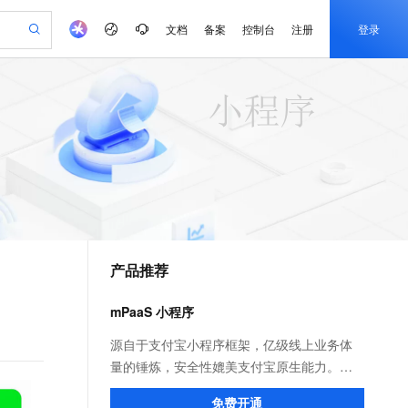
文档
备案
控制台
注册
登录
验
作计划
器
AI 活动
专业服务
服务伙伴合作计划
开发者社区
加入我们
产品动态
服务平台百炼
阿里云 OPC 创新助力计划
一站式生成采购清单，支持单品或批量购买
可编辑精美 PPT 文稿
S产品伙伴计划（繁花）
峰会
CS
造的大模型服务与应用开发平台
Agency Agents：拥有专属领域专家
AI 生产力先锋
Al MaaS 服务伙伴赋能合作
域名
博文
Careers
PolarDB Agentic Database
至高可申请百万元
 轻松生成专业的 PPT
开启高性价比 AI 编程新体验
弹性可伸缩的云计算服务
先锋实践拓展 AI 生产力的边界
发布
多领域专家智能体,一键组建 AI 虚拟交付团队
Token 补贴，五大权
计划
海大会
伙伴信用分合作计划
商标
问答
社会招聘
益加速 OPC 成功
帕鲁游戏服务器
SS
HappyHorse 打造一站式影视创作平台
飞天发布时刻
HOT
秒悟 Meoo CLI 支持一键部
划
备案
电子书
校园招聘
联机服务器，轻松开启游戏
视频创作，一键激活电商全链路生产力
稳定、安全、高性价比、高性能的云存储服务
所见，即是所愿
署项目至阿里云账号
可视化编排打通从文字构思到成片全链路闭环
更多支持
划
公司注册
镜像站
视频生成
语音识别与合成
 智能体与工作流应用
漫剧工坊：一站式动画创作平台
AI 实训营
Flink OSS 支持
合作伙伴培训与认证
产品推荐
划
上云迁移
站生成，高效打造优质广告素材
全接入的云上超级电脑
通过阿里云百炼高效搭建AI应用,助力高效开发
快速生产连贯的高质量长漫剧
从基础到进阶，Agent 创客手把手教你
AssumeRole 角色自定义
e-1.1-T2V
Qwen3-TTS-Flash
lScope
我要反馈
查询合作伙伴
畅细腻的高质量视频
离线语音合成大模型，多语言方言自适应，低延迟高稳定
n Alibaba Cloud ISV 合作
代维服务
建企业门户网站
10 分钟搭建微信、支付宝小程序
mPaaS 小程序
百炼 Qwen3.7-Flash 系列模
创新加速
ope
登录合作伙伴管理后台
我要建议
站，无忧落地极速上线
以可视化方式快速构建移动和 PC 门户网站
国内短信简单易用，安全可靠，秒级触达，全球覆盖200+国家和地区。
高效部署网站，快速应用到小程序
型发布
e-1.1-I2V
Cosyvoice-V3-Flash
源自于支付宝小程序框架，亿级线上业务体
安全
畅自然，细节丰富
高表现力语音合成大模型，语音克隆听感自然
我要投诉
PolarDB
量的锤炼，安全性媲美支付宝原生能力。不
上云场景组合购
伴
Qoder CN V1.7.0 发布
漫剧创作，剧本、分镜、视频高效生成
100%兼容MySQL、PostgreSQL，兼容Oracle，支持集中和分布式
覆盖90%+业务场景，专享组合折扣价
仅面向自有 App 投放小程序，更可快速构建
2V
VPN
Fun-ASR
免费开通