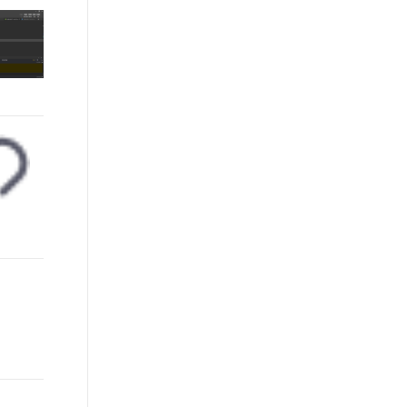
t.diy 一步搞定创意建站
构建大模型应用的安全防护体系
通过自然语言交互简化开发流程,全栈开发支持
通过阿里云安全产品对 AI 应用进行安全防护