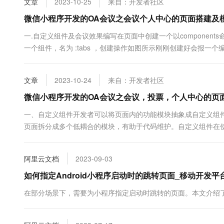
文章
2023-10-25
来自：开发者社区
10 分钟在聊天系统中增加
专有云
微信小程序开发的OA会议之会议个人中心的页面搭建及
一.自定义组件及会议效果编写在页面中创建一个以components
一个组件，名为 :tabs ，创建操作如图所示刚刚创建好会报一个编码错误我
的setting属性中进行配置，增加以下两个配置 :"ignoreDevUnusedFiles":
文章
2023-10-24
来自：开发者社区
微信小程序开发的OA会议之会议，投票，个人中心的页
一、自定义组件开发者可以将页面内的功能模块抽象成自定义组
页面拆分成多个低耦合的模块，有助于代码维护。自定义组件在
客中的 : 1. 创建 在项目中创建一个名为 : components 的
名为 : tabs ，创建操作如图 : 2. 定义 类似.....
阿里云文档
2023-09-03
如何指定Android小程序启动时的跳转页面_移动开发平台 m
在部分场景下，需要为小程序指定启动时跳转的页面。本文介绍