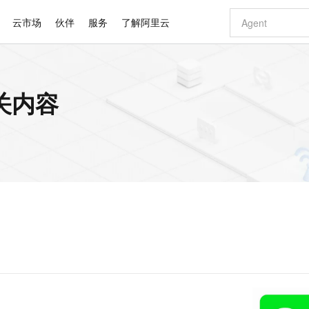
云市场
伙伴
服务
了解阿里云
AI 特惠
数据与 API
成为产品伙伴
企业增值服务
最佳实践
价格计算器
AI 场景体
基础软件
产品伙伴合
阿里云认证
市场活动
配置报价
大模型
关内容
自助选配和估算价格
步到位
智启 AI 普惠权益
产品生态集成认证中心
企业支持计划
云上春晚
域名与网站
Qwen Audio：打造专属 AI 语音助手
千问官方 MaaS 平台，为开发者和 Agent 而生，新用户赠送 1 亿 + tokens 额度
一句话生成原生
AI Coding
阿里云Maa
2026 阿里云
云服务器 E
为企业打
数据集
Windows
大模型认证
模型
NEW
NEW
格式还原
值低价云产品抢先购
至高享 1亿+免费 tokens，加速 Al 应用落地
提供智能易用的域名与建站服务
Qwen-Audio-3.0-Realtime 端到端实时语音角色扮演
输入一句话想法,
智能编程，一键
安全可靠、
产品生态伙伴
专家技术服务
云上奥运之旅
弹性计算合作
阿里云中企出
手机三要素
宝塔 Linux
全部认证
价格优势
开源旗舰模型
即刻拥有 DeepSeek-V4-Pro
阿里云 OPC 创新助力计划
千问大模型
一键部署幻兽
AI 电商营销
对象存储 O
大模型
产品生态伙伴工作台
企业增值服务台
云栖战略参考
云存储合作计
云栖大会
身份实名认证
CentOS
训练营
推动算力普惠，释放技术红利
最高返9万
真正可用的 1M 上下文,一次完成代码全链路开发
快速构建应用程序和网站，即刻迈出上云第一步
轻松解锁专属 DeepSeek-V4-Pro
至高百万元 Token 补贴，加速一人公司成长
多元化、高性能、安全可靠的大模型服务
一键购买专属
从图文生成到
云上的中国
数据库合作计
活动全景
短信
Docker
图片和
自进化智能体
5 分钟轻松部署专属 QwenPaw
Token Plan 模型订阅计划
数字证书管理服务（原SSL证书）
高效搭建 AI
AI 广告创作
无影云电脑
企业成长
NEW
HOT
信息公告
看见新力量
云网络合作计
OCR 文字识别
JAVA
越聪明
证享300元代金券
全托管，含MySQL、PostgreSQL、SQL Server、MariaDB多引擎
Qwen3.8-Max 首发尝鲜，限时加量 10 倍，夜间低至2折
实现全站 HTTPS，呈现可信的 Web 访问
从聊天伙伴进化为能主动干活的本地数字员工
图文、视频一
随时随地安
Kimi-K3
HappyHors
NEW
魔搭 Mode
loud
服务实践
官网公告
Kimi 最新旗舰模型，长程编程与推理利器
让文字生成流
金融模力时刻
Salesforce O
版
发票查验
全能环境
Claude Code + GStack 打造工程团队
千问办公，限时限量积分加倍
Qoder
低代码高效构
AI 建站
短信服务
型
NEW
作计划
计划
创新中心
魔搭 ModelSc
健康状态
理服务
让AI从“聊天伙伴”进化为能干活的“数字员工”
安装技能 GStack，拥有专属 AI 工程团队
你的AI工作搭子，覆盖日常办公高频场景
面向真实软件的智能体编程平台
0 代码专业建
客户案例
天气预报查询
操作系统
Deepseek-v4-pro
HappyHors
态合作计划
态智能体模型
旗舰 MoE 大模型，百万上下文与顶尖推理能力
图生视频，流
同享
万小智 AI 建站低至 15元/月
Qoder CN
AI 短剧/漫剧
云原生数据库 
快递物流查询
WordPress
成为服务伙
高校合作
点，立即开启云上创新
覆盖公网/内网、递归/权威、移动APP等全场景解析服务
送.CN域名，送备案服务码
基于千问大模型等，支持代码智能生成、研发智能问答
AI助力短剧
GLM-5.2
Wan2.7-T
Ubuntu