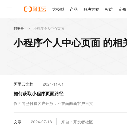
大模型
产品
解决方案
权益
定价
阿里云
小程序个人中心页面
大模型
产品
解决方案
权益
定价
云市场
伙伴
服务
了解阿里云
精选产品
精选解决方案
普惠上云
产品定价
精选商城
成为销售伙伴
售前咨询
为什么选择阿里云
千问AI平台
小程序个人中心页面 的相
了解云产品的定价详情
大模型服务平台百炼
睿译宝，AI翻译排版一
普惠上云 官方力荐
分销伙伴
在线服务
网站建设
什么是云计算
大
大模型服务与应用平台
上传文档即自动完成翻译和
云服务器38元/年起，超
咨询伙伴
多端小程序
技术领先
云上成本管理
售后服务
轻量应用服务器
GLM-5.2：长任务时代
官方推荐返现计划
大模型
精选产品
精选解决方案
Salesforce 国际版订阅
稳定可靠
管理和优化成本
推荐新用户得奖励，单订单
销售伙伴合作计划
自助服务
友盟天域
安全合规
人工智能与机器学习
AI
文本生成
云数据库 RDS
Hermes Agent，打造
云工开物
无影生态合作计划
在线服务
阿里云文档
2024-11-01
观测云
分析师报告
自主进化，持久记忆，越用
高校专属算力普惠，学生认
计算
互联网应用开发
Qwen3.8-Max
HOT
Salesforce On Alibaba C
工单服务
如何获取小程序页面路径
智能体时代全能旗舰模型
Tuya 物联网平台阿里云
研究报告与白皮书
人工智能平台 PAI
快速拥有专属 OpenClaw
大模
Consulting Partner 合
大数据
容器
免费试用
短信专区
一站式AI开发、训练和推
仅面向已付费客户开放，不在面向新客户售卖
蓝凌 OA
Qwen3.7-Plus
AI 大模型销售与服务生
现代化应用
存储
天池大赛
能看、能想、能动手的多模
云解析DNS
解决方案免费试用 新老
电子合同
最高领取价值200元试用
安全
文章
网络与CDN
2024-07-18
来自：开发者社区
AI 算法大赛
Qwen3-VL-Plus
畅捷通