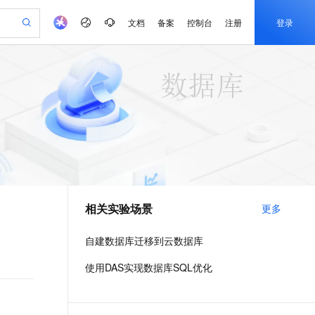
文档
备案
控制台
注册
登录
验
作计划
器
AI 活动
专业服务
服务伙伴合作计划
开发者社区
加入我们
产品动态
服务平台百炼
阿里云 OPC 创新助力计划
一站式生成采购清单，支持单品或批量购买
io：打造专属 AI 语音助手
S产品伙伴计划（繁花）
峰会
CS
造的大模型服务与应用开发平台
一句话生成原生可编辑精美 PPT 文稿
AI 生产力先锋
Al MaaS 服务伙伴赋能合作
域名
博文
Careers
至高可申请百万元
Qwen3.8-Max 模型上线
开启高性价比 AI 编程新体验
弹性可伸缩的云计算服务
Qwen-Audio-3.0-Realtime 端到端实时语音角色扮演
输入一句话想法, 轻松生成专业的 PPT
先锋实践拓展 AI 生产力的边界
Token 补贴，五大权
计划
海大会
伙伴信用分合作计划
商标
问答
社会招聘
益加速 OPC 成功
eek-V4-Pro
SS
一键部署幻兽帕鲁游戏服务器
飞天发布时刻
HOT
Open Search 向量检索版支
划
备案
电子书
校园招聘
pSeek-V4-Pro
视频创作，一键激活电商全链路生产力
稳定、安全、高性价比、高性能的云存储服务
一键购买专属联机服务器，轻松开启游戏
所见，即是所愿
持视频检索 Pipeline 功能
更多支持
划
公司注册
镜像站
视频生成
语音识别与合成
专属 QwenPaw
漫剧工坊：一站式动画创作平台
AI 实训营
HOT
应用身份服务 (IDaaS)
合作伙伴培训与认证
相关实验场景
更多
划
上云迁移
站生成，高效打造优质广告素材
全接入的云上超级电脑
从聊天伙伴进化为能主动干活的本地数字员工
快速生产连贯的高质量长漫剧
从基础到进阶，Agent 创客手把手教你
OpenClaw 管理能力上线
e-1.1-T2V
Qwen3-TTS-Flash
lScope
我要反馈
查询合作伙伴
畅细腻的高质量视频
离线语音合成大模型，多语言方言自适应，低延迟高稳定
n Alibaba Cloud ISV 合作
代维服务
建企业门户网站
10 分钟搭建微信、支付宝小程序
自建数据库迁移到云数据库
MaxCompute MaxFrame 提
创新加速
ope
登录合作伙伴管理后台
我要建议
站，无忧落地极速上线
以可视化方式快速构建移动和 PC 门户网站
国内短信简单易用，安全可靠，秒级触达，全球覆盖200+国家和地区。
高效部署网站，快速应用到小程序
供自动弹性内存功能
e-1.1-I2V
Cosyvoice-V3-Flash
使用DAS实现数据库SQL优化
安全
畅自然，细节丰富
高表现力语音合成大模型，语音克隆听感自然
我要投诉
PolarDB
上云场景组合购
Milvus 弹性伸缩功能新增节
伴
漫剧创作，剧本、分镜、视频高效生成
100%兼容MySQL、PostgreSQL，兼容Oracle，支持集中和分布式
覆盖90%+业务场景，专享组合折扣价
点支持范围
2V
VPN
Fun-ASR