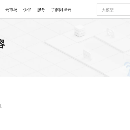
云市场
伙伴
服务
了解阿里云
AI 特惠
数据与 API
成为产品伙伴
企业增值服务
最佳实践
价格计算器
AI 场景体
基础软件
产品伙伴合
阿里云认证
市场活动
配置报价
大模型
容
自助选配和估算价格
新方式
睿译宝，AI翻译排版一步到位
智启 AI 普惠权益
产品生态集成认证中心
企业支持计划
云上春晚
域名与网站
千问官方 MaaS 平台，为开发者和 Agent 而生，新用户赠送 1 亿 + tokens 额度
Qwen Aud
AI Coding
阿里云Maa
2026 阿里云
云服务器 E
为企业打
数据集
Windows
大模型认证
模型
NEW
NEW
交付可用成果
值低价云产品抢先购
上传文档即自动完成翻译和格式还原
至高享 1亿+免费 tokens，加速 Al 应用落地
提供智能易用的域名与建站服务
智能编程，一键
安全可靠、
产品生态伙伴
专家技术服务
云上奥运之旅
弹性计算合作
阿里云中企出
手机三要素
宝塔 Linux
全部认证
价格优势
有专属领域专家
GLM-5.2：长任务时代开源旗舰模型
阿里云 OPC 创新助力计划
千问大模型
即刻拥有 DeepS
AI 电商营销
对象存储 O
大模型
产品生态伙伴工作台
企业增值服务台
云栖战略参考
云存储合作计
云栖大会
身份实名认证
CentOS
训练营
推动算力普惠，释放技术红利
最高返9万
多领域专家智能体,一键组建 AI 虚拟交付团队
快速构建应用程序和网站，即刻迈出上云第一步
至高百万元 Token 补贴，加速一人公司成长
多元化、高性能、安全可靠的大模型服务
真正可用的 1M 上下文,一次完成代码全链路开发
轻松解锁专属 Dee
从图文生成到
云上的中国
数据库合作计
活动全景
短信
Docker
图片和
站式影视创作平台
Hermes Agent，打造自进化智能体
Token Plan 模型订阅计划
数字证书管理服务（原SSL证书）
5 分钟轻松部署
AI 广告创作
无影云电脑
企业成长
NEW
信息公告
看见新力量
云网络合作计
OCR 文字识别
JAVA
证享300元代金券
可视化编排打通从文字构思到成片全链路闭环
全托管，含MySQL、PostgreSQL、SQL Server、MariaDB多引擎
自主进化，持久记忆，越用越聪明
Qwen3.8-Max 首发尝鲜，限时加量 10 倍，夜间低至2折
实现全站HTTPS，呈现可信的WEB访问
图文、视频一
随时随地安
Kimi-K3
HappyHors
NEW
魔搭 Mode
loud
服务实践
官网公告
Kimi 最新旗舰模型，长程编程与推理利器
让文字生成流
金融模力时刻
Salesforce O
版
发票查验
全能环境
Claude Code + GStack 打造工程团队
千问办公，限时限量积分加倍
Qoder
低代码高效构
AI 建站
短信服务
型
NEW
作计划
计划
创新中心
魔搭 ModelSc
健康状态
理服务
让AI从“聊天伙伴”进化为能干活的“数字员工”
安装技能 GStack，拥有专属 AI 工程团队
你的AI工作搭子，覆盖日常办公高频场景
面向真实软件的智能体编程平台
0 代码专业建
明。
客户案例
天气预报查询
操作系统
Deepseek-v4-pro
HappyHors
态合作计划
态智能体模型
旗舰 MoE 大模型，百万上下文与顶尖推理能力
图生视频，流
同享
万小智 AI 建站低至 15元/月
Qoder CN
AI 短剧/漫剧
云原生数据库 
快递物流查询
WordPress
成为服务伙
高校合作
点，立即开启云上创新
覆盖公网/内网、递归/权威、移动APP等全场景解析服务
送.CN域名，送备案服务码
基于千问大模型等，支持代码智能生成、研发智能问答
AI助力短剧
GLM-5.2
Wan2.7-T
Ubuntu