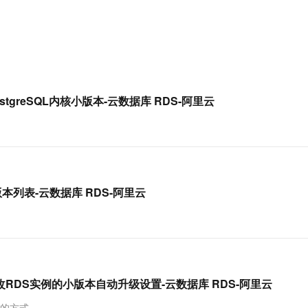
服务生态伙伴
视觉 Coding、空间感知、多模态思考等全面升级
1M上下文，专为长程任务能力而生
云工开物
企业应用
Works
Night Plan 支持 Qwen 3.8-Max
云原生大数据计算服务 MaxCompute
AI 办公
容器服务 Kub
NEW
Red Hat
30+ 款产品免费体验
Data Agent 驱动的一站式 Data+AI 开发治理平台
夜间 5 折，Qwen/Meoo/TokenPlan 客户专享
面向分析的企业级SaaS模式云数据仓库
AI智能应用
提供一站式管
科研合作
ERP
堂（旗舰版）
SUSE
智能客服
AI 应用构建
大模型原生
CRM
防护产品
2个月
自动承接线索
建站小程序
Qoder
大模型服务平台百炼-应用模版
OA 办公系统
HOT
NEW
和PostgreSQL内核小版本-云数据库 RDS-阿里云
面向真实软件
个人版上线、团队版降价；千问3.8-Max首发发尝鲜
丰富多元化的应用模版和解决方案
力提升
财税管理
模板建站
万有无界
大模型服务平台百炼-智能体
400电话
定制建站
的模型效果
灵活可视化地构建企业级 Agent
方案
广告营销
模板小程序
秒悟
人工智能平台 PAI
定制小程序
云端极速 AI 
新一代 AI 视频生成模型，深度适配广告营销等场景
AI Native 的算法工程平台，一站式完成建模、训练、推理服务部署
核小版本列表-云数据库 RDS-阿里云
APP 开发
建站系统
AI 应用
10分钟微调：让0.6B模型媲美235B模
多模态数据信
ersion修改RDS实例的小版本自动升级设置-云数据库 RDS-阿里云
型
依托云原生高可用架构,实现Dify私有化部署
用1%尺寸在特定领域达到大模型90%以上效果
版本的方式。