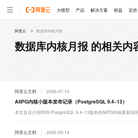
大模型
产品
解决方案
权益
定价
阿里云
数据库内核月报
大模型
产品
解决方案
权益
定价
云市场
伙伴
服务
了解阿里云
精选产品
精选解决方案
普惠上云
产品定价
精选商城
成为销售伙伴
售前咨询
为什么选择阿里云
千问AI平台
数据库内核月报 的相关内
了解云产品的定价详情
大模型服务平台百炼
千问办公，解锁你的工作
普惠上云 官方力荐
分销伙伴
在线服务
网站建设
什么是云计算
大
大模型服务与应用平台
企业级Agent产品，直接
云服务器38元/年起，超
咨询伙伴
多端小程序
技术领先
云上成本管理
售后服务
轻量应用服务器
Agency Agents：拥
官方推荐返现计划
大模型
精选产品
精选解决方案
Salesforce 国际版订阅
稳定可靠
管理和优化成本
推荐新用户得奖励，单订单
销售伙伴合作计划
自助服务
友盟天域
安全合规
人工智能与机器学习
AI
文本生成
云数据库 RDS
HappyHorse 打造一
云工开物
无影生态合作计划
在线服务
阿里云文档
2026-07-10
观测云
分析师报告
高校专属算力普惠，学生认
计算
互联网应用开发
Qwen3.8-Max
HOT
Salesforce On Alibaba C
工单服务
AliPG内核小版本发布记录（PostgreSQL 9.4~13）
智能体时代全能旗舰模型
Tuya 物联网平台阿里云
研究报告与白皮书
人工智能平台 PAI
快速拥有专属 OpenClaw
大模
Consulting Partner 合
大数据
容器
免费试用
短信专区
一站式AI开发、训练和推
本文旨在介绍RDS PostgreSQL 9.4~13版本的AliPG内核更新说
蓝凌 OA
Qwen3.7-Plus
AI 大模型销售与服务生
现代化应用
存储
天池大赛
能看、能想、能动手的多模
云解析DNS
解决方案免费试用 新老
电子合同
最高领取价值200元试用
安全
阿里云文档
网络与CDN
2026-05-14
AI 算法大赛
Qwen3-VL-Plus
畅捷通