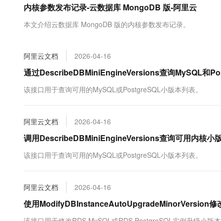
内核参数发布记录-云数据库 MongoDB 版-阿里云
大数据开发治理平台 Data
AI 产品 免费试用
网络
安全
云开发大赛
Tableau 订阅
1亿+ 大模型 tokens 和 
本文介绍云数据库 MongoDB 版的内核参数发布记录。
可观测
入门学习赛
中间件
AI空中课堂在线直播课
云防火墙
140+云产品 免费试用
大模型服务
上云与迁云
云原生的云上边界网络安全
产品新客免费试用，最长1
数据库
阿里云文档
2026-04-16
生态解决方案
千问AI平台-Token Plan
企业出海
大模型ACA认证体验
通过DescribeDBMiniEngineVersions查询MySQL
大数据计算
助力企业全员 AI 认知与能
行业生态解决方案
政企业务
该接口用于查询可用的MySQL或PostgreSQL小版本列表。
媒体服务
千问AI平台-模型体验
开发者生态解决方案
在线体验全尺寸、多种模态
企业服务与云通信
AI 开发和 AI 应用解决
阿里云文档
2026-04-16
Happy 系列大模型
域名与网站
调用DescribeDBMiniEngineVersions查询可用内
终端用户计算
该接口用于查询可用的MySQL或PostgreSQL小版本列表。
Serverless
大模型解决方案
阿里云文档
2026-04-16
开发工具
快速部署 Dify，高效搭建 
使用ModifyDBInstanceAutoUpgradeMinorV
迁移与运维管理
该接口用于修改RDS MySQL或RDS PostgreSQL实例升级小