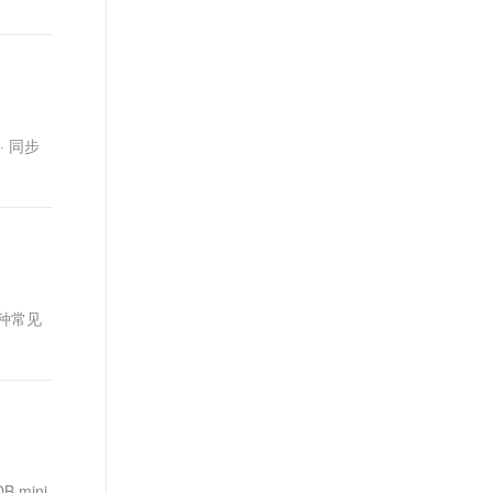
t.diy 一步搞定创意建站
构建大模型应用的安全防护体系
通过自然语言交互简化开发流程,全栈开发支持
通过阿里云安全产品对 AI 应用进行安全防护
 · 同步
r三种常见
 mini