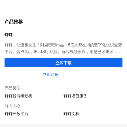
产品推荐
钉钉
钉钉，让进步发生！阿里巴巴出品，5亿人都在用的数字化组织运营
平台。含PC版，IPad和手机版。远程视频会议，消息已读未读，
DING消息任务管理，让沟通更高效；移动办公考勤，审批，钉闪
立即下载
会，钉钉文档，钉钉教育解决方案。
立即注册
产品类型
钉钉智能考勤机
钉钉增值服务
能力中心
钉钉开放平台
钉钉文档