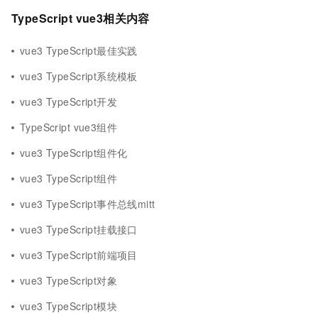
TypeScript vue3相关内容
vue3 TypeScript最佳实践
vue3 TypeScript系统模板
vue3 TypeScript开发
TypeScript vue3组件
vue3 TypeScript组件化
vue3 TypeScript组件
vue3 TypeScript事件总线mitt
vue3 TypeScript挂载接口
vue3 TypeScript前端项目
vue3 TypeScript对象
vue3 TypeScript模块