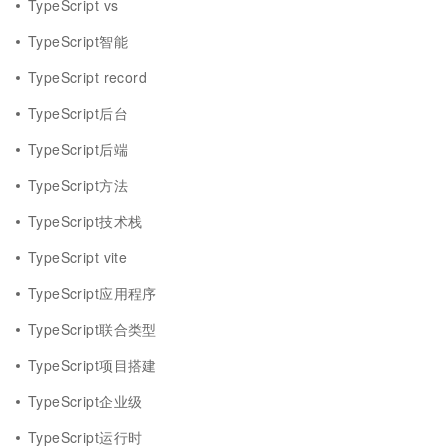
TypeScript vs
TypeScript智能
TypeScript record
TypeScript后台
TypeScript后端
TypeScript方法
TypeScript技术栈
TypeScript vite
TypeScript应用程序
TypeScript联合类型
TypeScript项目搭建
TypeScript企业级
TypeScript运行时