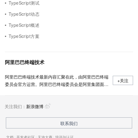
TypeScript测试
TypeScript动态
TypeScript概述
TypeScript方案
阿里巴巴终端技术
阿里巴巴终端技术最新内容汇聚在此，由阿里巴巴终端
+关注
委员会官方运营。阿里巴巴终端委员会是阿里集团面向
前端、客户端的虚拟技术组织。我们的愿景是着眼用户
体验前沿、技术创新引领业界，将面向未来，制定技术
关注我们：
策略和目标并落地执行，推动终端技术发展，帮助工程
新浪微博
师成长，打造顶级的终端体验。同时我们运营着阿里巴
巴终端域的官方公众号：阿里巴巴终端技术，欢迎关
联系我们
注。
文档
|
开发者社区
|
天池大赛
|
培训与认证