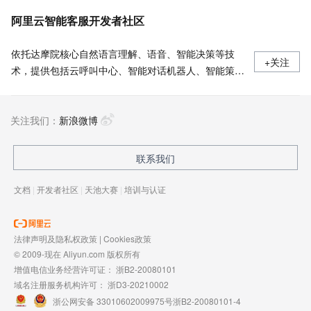
创建并管理通义版机器人-智能对话机器人-阿里云
阿里云智能客服开发者社区
依托达摩院核心自然语言理解、语音、智能决策等技
+关注
术，提供包括云呼叫中心、智能对话机器人、智能策略
中心等能力平台，以及智能语音导航、智能外呼、智能
对话分析、智能辅助、视频客服、数字人等产品，覆盖
关注我们：
全链路智能服务场景。目前已有千余家国内外大中型企
新浪微博
业和机构采用了阿里云智能客服解决方案，实现企业服
务的智能化升级。
联系我们
文档
|
开发者社区
|
天池大赛
|
培训与认证
法律声明及隐私权政策
|
Cookies政策
© 2009-现在 Aliyun.com 版权所有
增值电信业务经营许可证：
浙B2-20080101
域名注册服务机构许可：
浙D3-20210002
浙公网安备 33010602009975号
浙B2-20080101-4