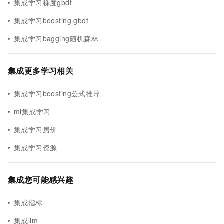
集成学习梯度gbdt
集成学习boosting gbdt
集成学习bagging随机森林
集成更多学习相关
集成学习boosting公式推导
ml集成学习
集成学习房价
集成学习资源
集成您可能感兴趣
集成指标
集成llm