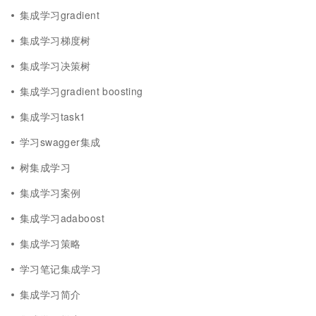
集成学习gradient
集成学习梯度树
集成学习决策树
集成学习gradient boosting
集成学习task1
学习swagger集成
树集成学习
集成学习案例
集成学习adaboost
集成学习策略
学习笔记集成学习
集成学习简介