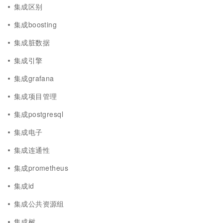
集成区别
集成boosting
集成脏数据
集成引擎
集成grafana
集成项目管理
集成postgresql
集成电子
集成连通性
集成prometheus
集成id
集成公共资源组
集成树