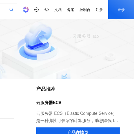
文档
备案
控制台
注册
登录
验
作计划
器
AI 活动
专业服务
服务伙伴合作计划
开发者社区
加入我们
产品动态
服务平台百炼
阿里云 OPC 创新助力计划
一站式生成采购清单，支持单品或批量购买
可编辑精美 PPT 文稿
S产品伙伴计划（繁花）
峰会
CS
造的大模型服务与应用开发平台
Agency Agents：拥有专属领域专家
AI 生产力先锋
Al MaaS 服务伙伴赋能合作
域名
博文
Careers
至高可申请百万元
Qwen3.8-Max 模型上线
 轻松生成专业的 PPT
开启高性价比 AI 编程新体验
弹性可伸缩的云计算服务
先锋实践拓展 AI 生产力的边界
多领域专家智能体,一键组建 AI 虚拟交付团队
Token 补贴，五大权
计划
海大会
伙伴信用分合作计划
商标
问答
社会招聘
益加速 OPC 成功
帕鲁游戏服务器
SS
HappyHorse 打造一站式影视创作平台
飞天发布时刻
HOT
Open Search 向量检索版支
划
备案
电子书
校园招聘
联机服务器，轻松开启游戏
视频创作，一键激活电商全链路生产力
稳定、安全、高性价比、高性能的云存储服务
所见，即是所愿
持视频检索 Pipeline 功能
可视化编排打通从文字构思到成片全链路闭环
更多支持
划
公司注册
镜像站
视频生成
语音识别与合成
 智能体与工作流应用
漫剧工坊：一站式动画创作平台
AI 实训营
应用身份服务 (IDaaS)
合作伙伴培训与认证
产品推荐
划
上云迁移
站生成，高效打造优质广告素材
全接入的云上超级电脑
通过阿里云百炼高效搭建AI应用,助力高效开发
快速生产连贯的高质量长漫剧
从基础到进阶，Agent 创客手把手教你
OpenClaw 管理能力上线
e-1.1-T2V
Qwen3-TTS-Flash
lScope
我要反馈
查询合作伙伴
畅细腻的高质量视频
离线语音合成大模型，多语言方言自适应，低延迟高稳定
n Alibaba Cloud ISV 合作
代维服务
建企业门户网站
10 分钟搭建微信、支付宝小程序
云服务器ECS
MaxCompute MaxFrame 提
创新加速
ope
登录合作伙伴管理后台
我要建议
站，无忧落地极速上线
以可视化方式快速构建移动和 PC 门户网站
国内短信简单易用，安全可靠，秒级触达，全球覆盖200+国家和地区。
高效部署网站，快速应用到小程序
供自动弹性内存功能
e-1.1-I2V
Cosyvoice-V3-Flash
云服务器 ECS（Elastic Compute Service）
安全
畅自然，细节丰富
高表现力语音合成大模型，语音克隆听感自然
我要投诉
PolarDB
是一种弹性可伸缩的计算服务，助您降低 IT
上云场景组合购
Milvus 弹性伸缩功能新增节
伴
漫剧创作，剧本、分镜、视频高效生成
100%兼容MySQL、PostgreSQL，兼容Oracle，支持集中和分布式
覆盖90%+业务场景，专享组合折扣价
点支持范围
成本，提升运维效率，使您更专注于核心业
2V
VPN
Fun-ASR
产品详情页