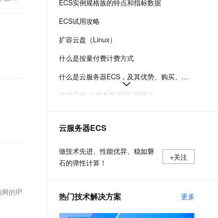
ECS实例规格族的特点和指标数据
t.diy 一步搞定创意建站
构建大模型应用的安全防护体系
通过自然语言交互简化开发流程,全栈开发支持
通过阿里云安全产品对 AI 应用进行安全防护
ECS试用攻略
扩容云盘（Linux）
什么是按量付费计费方式
什么是云服务器ECS，及其优势、购买、使用方式和部署建议
连接实例-云服务器 ECS-阿里云
在Linux上安装Docker和Docker Compose
云服务器ECS
实例登录名、密码、密钥对管理
阿里云ECS通用型实例规格（g系列）
做技术先进、性能优异、稳如磐
+关注
石的弹性计算！
网的IP
热门技术解决方案
更多