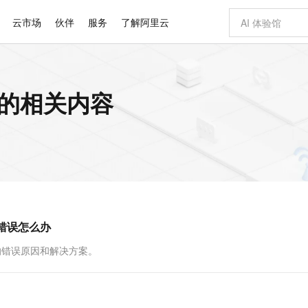
云市场
伙伴
服务
了解阿里云
AI 特惠
数据与 API
成为产品伙伴
企业增值服务
最佳实践
价格计算器
AI 场景体
基础软件
产品伙伴合
阿里云认证
市场活动
配置报价
大模型
 的相关内容
自助选配和估算价格
步到位
智启 AI 普惠权益
产品生态集成认证中心
企业支持计划
云上春晚
域名与网站
Qwen Audio：打造专属 AI 语音助手
千问官方 MaaS 平台，为开发者和 Agent 而生，新用户赠送 1 亿 + tokens 额度
一句话生成原生
AI Coding
阿里云Maa
2026 阿里云
云服务器 E
为企业打
数据集
Windows
大模型认证
模型
NEW
NEW
格式还原
值低价云产品抢先购
至高享 1亿+免费 tokens，加速 Al 应用落地
提供智能易用的域名与建站服务
Qwen-Audio-3.0-Realtime 端到端实时语音角色扮演
输入一句话想法,
智能编程，一键
安全可靠、
产品生态伙伴
专家技术服务
云上奥运之旅
弹性计算合作
阿里云中企出
手机三要素
宝塔 Linux
全部认证
价格优势
开源旗舰模型
即刻拥有 DeepSeek-V4-Pro
阿里云 OPC 创新助力计划
千问大模型
一键部署幻兽
AI 电商营销
对象存储 O
大模型
产品生态伙伴工作台
企业增值服务台
云栖战略参考
云存储合作计
云栖大会
身份实名认证
CentOS
训练营
推动算力普惠，释放技术红利
最高返9万
真正可用的 1M 上下文,一次完成代码全链路开发
快速构建应用程序和网站，即刻迈出上云第一步
轻松解锁专属 DeepSeek-V4-Pro
至高百万元 Token 补贴，加速一人公司成长
多元化、高性能、安全可靠的大模型服务
一键购买专属
从图文生成到
云上的中国
数据库合作计
活动全景
短信
Docker
图片和
自进化智能体
5 分钟轻松部署专属 QwenPaw
Token Plan 模型订阅计划
数字证书管理服务（原SSL证书）
高效搭建 AI
AI 广告创作
无影云电脑
企业成长
NEW
HOT
信息公告
看见新力量
云网络合作计
OCR 文字识别
JAVA
越聪明
证享300元代金券
全托管，含MySQL、PostgreSQL、SQL Server、MariaDB多引擎
Qwen3.8-Max 首发尝鲜，限时加量 10 倍，夜间低至2折
实现全站HTTPS，呈现可信的WEB访问
从聊天伙伴进化为能主动干活的本地数字员工
图文、视频一
随时随地安
Kimi-K3
HappyHors
NEW
魔搭 Mode
loud
服务实践
官网公告
”错误怎么办
Kimi 最新旗舰模型，长程编程与推理利器
让文字生成流
金融模力时刻
Salesforce O
版
发票查验
全能环境
Claude Code + GStack 打造工程团队
千问办公，限时限量积分加倍
Qoder
低代码高效构
AI 建站
短信服务
型
NEW
作计划
计划
创新中心
魔搭 ModelSc
健康状态
理服务
让AI从“聊天伙伴”进化为能干活的“数字员工”
安装技能 GStack，拥有专属 AI 工程团队
你的AI工作搭子，覆盖日常办公高频场景
面向真实软件的智能体编程平台
0 代码专业建
障”的错误原因和解决方案。
客户案例
天气预报查询
操作系统
Deepseek-v4-pro
HappyHors
态合作计划
态智能体模型
旗舰 MoE 大模型，百万上下文与顶尖推理能力
图生视频，流
同享
万小智 AI 建站低至 15元/月
Qoder CN
AI 短剧/漫剧
云原生数据库 
快递物流查询
WordPress
成为服务伙
高校合作
点，立即开启云上创新
覆盖公网/内网、递归/权威、移动APP等全场景解析服务
送.CN域名，送备案服务码
基于千问大模型等，支持代码智能生成、研发智能问答
AI助力短剧
GLM-5.2
Wan2.7-T
Ubuntu