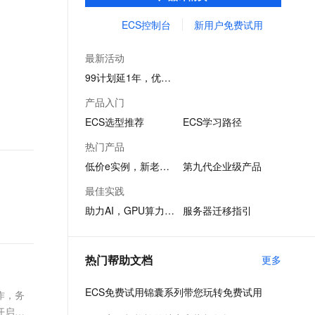
务创新。
文戏情感细腻自然，动作戏激烈拳拳到肉，实现更强表演能力
支持中英文自由切换，具备更强的噪声鲁棒性
ernetes 版 ACK
云聚AI 严选权益
AI 原生数据库服务发布
SSL 证书
ECS控制台
新用户免费试用
，一键激活高效办公新体验
理容器应用的 K8s 服务
精选AI产品，从模型到应用全链提效
Agent 数据网关
堡垒机
AI 用量加速计划
云原生数据库 PolarDB
最新活动
应用
防火墙
、识别商机，让客服更高效、服务更出色。
新老同享，达量后返
Agentic Database 发布
99计划延1年，优惠续享
千问办公
主机安全
NEW
产品入门
的智能体编程平台
一站式AI生产力平台
ECS选型推荐
ECS学习路径
AI 应用及服务市场
伶鹊
热门产品
企业级人与Agent协作平台，接入和调度多个数字员工
智能客服平台，对话机器人、对话分析、智能外呼
AI 应用
低价e实例，新老同享
第九代企业级产品
大模型服务平台百炼 - 全妙
大模型
最佳实践
应用创作平台
多模态内容创作工具，已接入 DeepSeek
助力AI，GPU算力1折起
服务器迁移指引
自然语言处理
数据标注
热门帮助文档
更多
机器学习
息提取
与 AI 智能体进行实时音视频通话
ECS免费试用锦囊系列带您玩转免费试用
作，务
从文本、图片、视频中提取结构化的属性信息
构建支持视频理解的 AI 音视频实时通话应用
开启