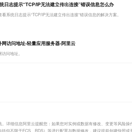
服务生态伙伴
视觉 Coding、空间感知、多模态思考等全面升级
1M上下文，专为长程任务能力而生
云工开物
统日志提示“TCP/IP无法建立传出连接”错误信息怎么办
企业应用
Works
Night Plan 支持 Qwen 3.8-Max
云原生大数据计算服务 MaxCompute
AI 办公
容器服务 Kub
NEW
Red Hat
30+ 款产品免费体验
Data Agent 驱动的一站式 Data+AI 开发治理平台
夜间 5 折，Qwen/Meoo/TokenPlan 客户专享
面向分析的企业级SaaS模式云数据仓库
AI智能应用
提供一站式管
科研合作
看系统日志提示“TCP/IP无法建立传出连接”错误信息的解决方案。
ERP
堂（旗舰版）
SUSE
智能客服
AI 应用构建
大模型原生
CRM
防护产品
2个月
自动承接线索
建站小程序
Qoder
大模型服务平台百炼-应用模版
OA 办公系统
HOT
NEW
实例的外网访问地址-轻量应用服务器-阿里云
面向真实软件
个人版上线、团队版降价；千问3.8-Max首发发尝鲜
丰富多元化的应用模版和解决方案
力提升
财税管理
模板建站
网访问地址。
万有无界
大模型服务平台百炼-智能体
400电话
定制建站
的模型效果
灵活可视化地构建企业级 Agent
方案
广告营销
模板小程序
秒悟
人工智能平台 PAI
定制小程序
云端极速 AI 
新一代 AI 视频生成模型，深度适配广告营销等场景
AI Native 的算法工程平台，一站式完成建模、训练、推理服务部署
APP 开发
建站系统
AI 应用
10分钟微调：让0.6B模型媲美235B模
多模态数据信
型
方法。详细信息阿里云提醒您：如果您对实例或数据有修改、变更等风险操
依托云原生高可用架构,实现Dify私有化部署
用1%尺寸在特定领域达到大模型90%以上效果
括但不限于ECS、RDS）等进行配置与数据修改，建议提前创建快照或