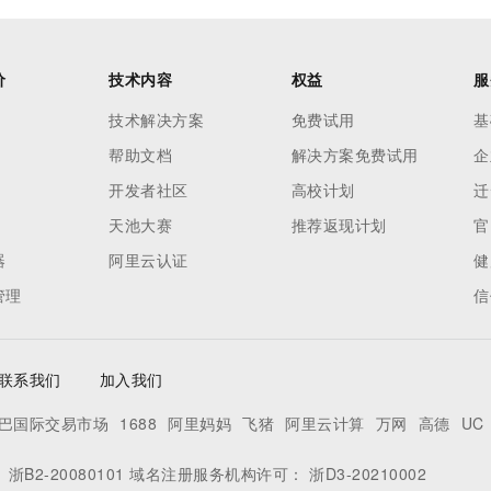
价
技术内容
权益
服
技术解决方案
免费试用
基
帮助文档
解决方案免费试用
企
开发者社区
高校计划
迁
天池大赛
推荐返现计划
官
器
阿里云认证
健
管理
信
联系我们
加入我们
巴国际交易市场
1688
阿里妈妈
飞猪
阿里云计算
万网
高德
UC
：
浙B2-20080101
域名注册服务机构许可：
浙D3-20210002