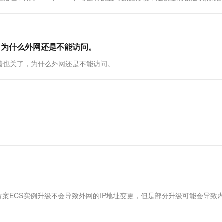
一个 AI 助手
超强辅助，Bol
即刻拥有 DeepSeek-R1 满血版
在企业官网、通讯软件中为客户提供 AI 客服
多种方案随心选，轻松解锁专属 DeepSeek
，为什么外网还是不能访问。
墙也关了，为什么外网还是不能访问。
方案ECS实例升级不会导致外网的IP地址变更，但是部分升级可能会导致内