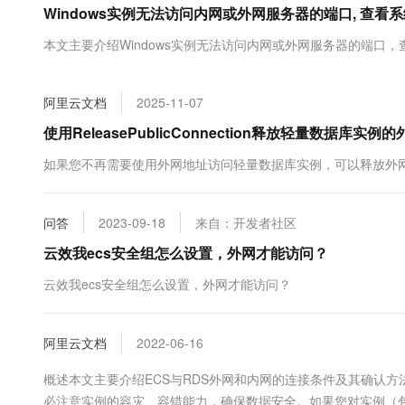
Windows实例无法访问内网或外网服务器的端口, 查看系
大数据开发治理平台 Data
AI 产品 免费试用
网络
安全
云开发大赛
Tableau 订阅
1亿+ 大模型 tokens 和 
本文主要介绍Windows实例无法访问内网或外网服务器的端口，查
可观测
入门学习赛
中间件
AI空中课堂在线直播课
云防火墙
140+云产品 免费试用
大模型服务
上云与迁云
云原生的云上边界网络安全
产品新客免费试用，最长1
数据库
阿里云文档
2025-11-07
生态解决方案
千问AI平台-Token Plan
企业出海
大模型ACA认证体验
使用ReleasePublicConnection释放轻量数据库
大数据计算
助力企业全员 AI 认知与能
行业生态解决方案
政企业务
如果您不再需要使用外网地址访问轻量数据库实例，可以释放外
媒体服务
千问AI平台-模型体验
开发者生态解决方案
在线体验全尺寸、多种模态
企业服务与云通信
AI 开发和 AI 应用解决
问答
2023-09-18
来自：开发者社区
Happy 系列大模型
域名与网站
云效我ecs安全组怎么设置，外网才能访问？
终端用户计算
云效我ecs安全组怎么设置，外网才能访问？
Serverless
大模型解决方案
阿里云文档
2022-06-16
开发工具
快速部署 Dify，高效搭建 
概述本文主要介绍ECS与RDS外网和内网的连接条件及其确认
迁移与运维管理
必注意实例的容灾、容错能力，确保数据安全。如果您对实例（包