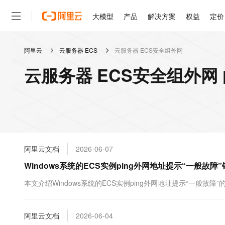
大模型
产品
解决方案
权益
定价
阿里云
云服务器 ECS
云服务器 ECS安全组外网
大模型
产品
解决方案
权益
定价
云市场
伙伴
服务
了解阿里云
精选产品
精选解决方案
普惠上云
产品定价
精选商城
成为销售伙伴
售前咨询
为什么选择阿里云
千问AI平台
云服务器 ECS安全组外网
了解云产品的定价详情
大模型服务平台百炼
睿译宝，AI翻译排版一
普惠上云 官方力荐
分销伙伴
在线服务
网站建设
什么是云计算
大
大模型服务与应用平台
上传文档即自动完成翻译和
云服务器38元/年起，超
咨询伙伴
多端小程序
技术领先
云上成本管理
售后服务
轻量应用服务器
GLM-5.2：长任务时代
官方推荐返现计划
大模型
精选产品
精选解决方案
Salesforce 国际版订阅
稳定可靠
管理和优化成本
推荐新用户得奖励，单订单
销售伙伴合作计划
自助服务
友盟天域
安全合规
人工智能与机器学习
AI
文本生成
云数据库 RDS
Hermes Agent，打造
云工开物
无影生态合作计划
在线服务
阿里云文档
2026-06-07
观测云
分析师报告
自主进化，持久记忆，越用
高校专属算力普惠，学生认
计算
互联网应用开发
Qwen3.8-Max
HOT
Salesforce On Alibaba C
工单服务
Windows系统的ECS实例ping外网地址提示“一般故障
智能体时代全能旗舰模型
Tuya 物联网平台阿里云
研究报告与白皮书
人工智能平台 PAI
快速拥有专属 OpenClaw
大模
Consulting Partner 合
大数据
容器
免费试用
短信专区
一站式AI开发、训练和推
本文介绍Windows系统的ECS实例ping外网地址提示“一般故
蓝凌 OA
Qwen3.7-Plus
AI 大模型销售与服务生
现代化应用
存储
天池大赛
能看、能想、能动手的多模
云解析DNS
解决方案免费试用 新老
电子合同
最高领取价值200元试用
安全
阿里云文档
网络与CDN
2026-06-04
AI 算法大赛
Qwen3-VL-Plus
畅捷通