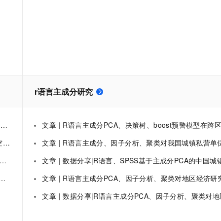
服务生态伙伴
视觉 Coding、空间感知、多模态思考等全面升级
1M上下文，专为长程任务能力而生
云工开物
企业应用
Works
Night Plan 支持 Qwen 3.8-Max
云原生大数据计算服务 MaxCompute
AI 办公
容器服务 Kub
NEW
Red Hat
30+ 款产品免费体验
Data Agent 驱动的一站式 Data+AI 开发治理平台
夜间 5 折，Qwen/Meoo/TokenPlan 客户专享
面向分析的企业级SaaS模式云数据仓库
AI智能应用
提供一站式管
科研合作
ERP
堂（旗舰版）
SUSE
智能客服
AI 应用构建
大模型原生
CRM
防护产品
2个月
自动承接线索
建站小程序
Qoder
大模型服务平台百炼-应用模版
OA 办公系统
HOT
NEW
面向真实软件
个人版上线、团队版降价；千问3.8-Max首发发尝鲜
丰富多元化的应用模版和解决方案
力提升
财税管理
模板建站
r语言主成分研究
万有无界
大模型服务平台百炼-智能体
400电话
定制建站
的模型效果
灵活可视化地构建企业级 Agent
方案
广告营销
模板小程序
化
文章 | R语言主成分PCA、决策树、boost预警模型在跨区域犯罪研究数据挖掘分析|数据
秒悟
人工智能平台 PAI
定制小程序
云端极速 AI 
新一代 AI 视频生成模型，深度适配广告营销等场景
AI Native 的算法工程平台，一站式完成建模、训练、推理服务部署
化
文章 | R语言主成分、因子分析、聚类对我国城镇私营单位就业人员平均工资数据研究
APP 开发
文章 | 数据分享|R语言、SPSS基于主成分PCA的中国城镇居民消费结构研究可视
建站系统
文章 | R语言主成分PCA、因子分析、聚类对地区经济研究分析重庆市经
AI 应用
文章 | 数据分享|R语言主成分PCA、因子分析、聚类对地区经济研究分析重庆市经
10分钟微调：让0.6B模型媲美235B模
多模态数据信
型
依托云原生高可用架构,实现Dify私有化部署
用1%尺寸在特定领域达到大模型90%以上效果