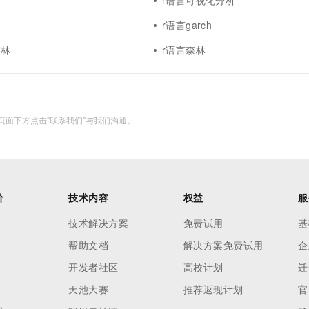
r语言可视化分析
r语言garch
森林
r语言森林
面下方点击"联系我们"与我们沟通。
价
技术内容
权益
服
技术解决方案
免费试用
基
帮助文档
解决方案免费试用
企
开发者社区
高校计划
迁
天池大赛
推荐返现计划
官