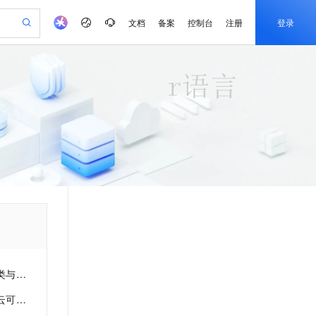
文档
备案
控制台
注册
登录
验
作计划
器
AI 活动
专业服务
服务伙伴合作计划
开发者社区
加入我们
产品动态
服务平台百炼
阿里云 OPC 创新助力计划
一站式生成采购清单，支持单品或批量购买
S产品伙伴计划（繁花）
峰会
CS
造的大模型服务与应用开发平台
Qwen Audio：打造专属 AI 语音助手
一句话生成原生可编辑精美 PPT 文稿
AI 生产力先锋
Al MaaS 服务伙伴赋能合作
域名
博文
Careers
NEW
至高可申请百万元
Qwen3.8-Max 模型上线
开启高性价比 AI 编程新体验
弹性可伸缩的云计算服务
Qwen-Audio-3.0-Realtime 端到端实时语音角色扮演
输入一句话想法, 轻松生成专业的 PPT
先锋实践拓展 AI 生产力的边界
Token 补贴，五大权
计划
海大会
伙伴信用分合作计划
商标
问答
社会招聘
益加速 OPC 成功
eek-V4-Pro
SS
一键部署幻兽帕鲁游戏服务器
飞天发布时刻
HOT
Open Search 向量检索版支
划
备案
电子书
校园招聘
pSeek-V4-Pro
视频创作，一键激活电商全链路生产力
稳定、安全、高性价比、高性能的云存储服务
一键购买专属联机服务器，轻松开启游戏
所见，即是所愿
持视频检索 Pipeline 功能
更多支持
划
公司注册
镜像站
视频生成
语音识别与合成
专属 QwenPaw
漫剧工坊：一站式动画创作平台
AI 实训营
HOT
应用身份服务 (IDaaS)
合作伙伴培训与认证
划
上云迁移
站生成，高效打造优质广告素材
全接入的云上超级电脑
从聊天伙伴进化为能主动干活的本地数字员工
快速生产连贯的高质量长漫剧
从基础到进阶，Agent 创客手把手教你
OpenClaw 管理能力上线
e-1.1-T2V
Qwen3-TTS-Flash
lScope
我要反馈
查询合作伙伴
畅细腻的高质量视频
离线语音合成大模型，多语言方言自适应，低延迟高稳定
n Alibaba Cloud ISV 合作
代维服务
建企业门户网站
10 分钟搭建微信、支付宝小程序
MaxCompute MaxFrame 提
创新加速
ope
登录合作伙伴管理后台
我要建议
站，无忧落地极速上线
以可视化方式快速构建移动和 PC 门户网站
国内短信简单易用，安全可靠，秒级触达，全球覆盖200+国家和地区。
高效部署网站，快速应用到小程序
供自动弹性内存功能
e-1.1-I2V
Cosyvoice-V3-Flash
化研究
安全
畅自然，细节丰富
高表现力语音合成大模型，语音克隆听感自然
我要投诉
PolarDB
上云场景组合购
Milvus 弹性伸缩功能新增节
伴
视化
漫剧创作，剧本、分镜、视频高效生成
100%兼容MySQL、PostgreSQL，兼容Oracle，支持集中和分布式
覆盖90%+业务场景，专享组合折扣价
点支持范围
2V
VPN
Fun-ASR