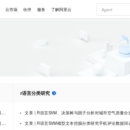
云市场
伙伴
服务
了解阿里云
AI 特惠
数据与 API
成为产品伙伴
企业增值服务
最佳实践
价格计算器
AI 场景体
基础软件
产品伙伴合
阿里云认证
市场活动
配置报价
大模型
自助选配和估算价格
新方式
睿译宝，AI翻译排版一步到位
智启 AI 普惠权益
产品生态集成认证中心
企业支持计划
云上春晚
域名与网站
千问官方 MaaS 平台，为开发者和 Agent 而生，新用户赠送 1 亿 + tokens 额度
AI Coding
阿里云Maa
2026 阿里云
云服务器 E
为企业打
数据集
Windows
大模型认证
模型
NEW
交付可用成果
值低价云产品抢先购
上传文档即自动完成翻译和格式还原
至高享 1亿+免费 tokens，加速 Al 应用落地
提供智能易用的域名与建站服务
智能编程，一键
安全可靠、
产品生态伙伴
专家技术服务
云上奥运之旅
弹性计算合作
阿里云中企出
手机三要素
宝塔 Linux
全部认证
价格优势
有专属领域专家
GLM-5.2：长任务时代开源旗舰模型
阿里云 OPC 创新助力计划
千问大模型
即刻拥有 DeepS
AI 电商营销
对象存储 O
大模型
产品生态伙伴工作台
企业增值服务台
云栖战略参考
云存储合作计
云栖大会
身份实名认证
CentOS
训练营
推动算力普惠，释放技术红利
最高返9万
多领域专家智能体,一键组建 AI 虚拟交付团队
快速构建应用程序和网站，即刻迈出上云第一步
至高百万元 Token 补贴，加速一人公司成长
多元化、高性能、安全可靠的大模型服务
真正可用的 1M 上下文,一次完成代码全链路开发
轻松解锁专属 Dee
从图文生成到
云上的中国
数据库合作计
活动全景
短信
Docker
图片和
站式影视创作平台
Hermes Agent，打造自进化智能体
Token Plan 模型订阅计划
数字证书管理服务（原SSL证书）
5 分钟轻松部署
AI 广告创作
无影云电脑
企业成长
NEW
信息公告
看见新力量
云网络合作计
OCR 文字识别
JAVA
证享300元代金券
可视化编排打通从文字构思到成片全链路闭环
全托管，含MySQL、PostgreSQL、SQL Server、MariaDB多引擎
自主进化，持久记忆，越用越聪明
Qwen3.8-Max 首发尝鲜，限时加量 10 倍，夜间低至2折
实现全站HTTPS，呈现可信的WEB访问
图文、视频一
随时随地安
Kimi-K3
HappyHors
NEW
魔搭 Mode
r语言分类研究
loud
服务实践
官网公告
Kimi 最新旗舰模型，长程编程与推理利器
让文字生成流
金融模力时刻
Salesforce O
版
发票查验
全能环境
Claude Code + GStack 打造工程团队
千问办公，限时限量积分加倍
Qoder
低代码高效构
AI 建站
短信服务
型
NEW
作计划
计划
创新中心
魔搭 ModelSc
健康状态
理服务
让AI从“聊天伙伴”进化为能干活的“数字员工”
安装技能 GStack，拥有专属 AI 工程团队
你的AI工作搭子，覆盖日常办公高频场景
面向真实软件的智能体编程平台
0 代码专业建
客户案例
天气预报查询
操作系统
Deepseek-v4-pro
HappyHors
态合作计划
例
文章 | R语言SVM、决策树与因子分析对城市空气质量分类与影响因素可视
态智能体模型
旗舰 MoE 大模型，百万上下文与顶尖推理能力
图生视频，流
同享
万小智 AI 建站低至 15元/月
Qoder CN
AI 短剧/漫剧
云原生数据库 
快递物流查询
WordPress
成为服务伙
高校合作
究
文章 | R语言SVM模型文本挖掘分类研究手机评论数据词云可
点，立即开启云上创新
覆盖公网/内网、递归/权威、移动APP等全场景解析服务
送.CN域名，送备案服务码
基于千问大模型等，支持代码智能生成、研发智能问答
AI助力短剧
GLM-5.2
Wan2.7-T
Ubuntu