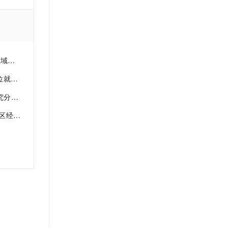
t.diy 一步搞定创意建站
构建大模型应用的安全防护体系
通过自然语言交互简化开发流程,全栈开发支持
通过阿里云安全产品对 AI 应用进行安全防护
分享
与分析
济指标
济指标