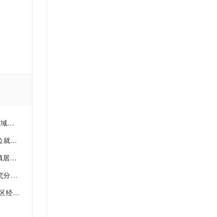
文戏情感细腻自然，动作戏激烈拳拳到肉，实现更强表演能力
支持中英文自由切换，具备更强的噪声鲁棒性
ernetes 版 ACK
云聚AI 严选权益
AI 原生数据库服务发布
SSL 证书
，一键激活高效办公新体验
理容器应用的 K8s 服务
精选AI产品，从模型到应用全链提效
Agent 数据网关
堡垒机
AI 用量加速计划
云原生数据库 PolarDB
应用
防火墙
、识别商机，让客服更高效、服务更出色。
新老同享，达量后返
Agentic Database 发布
千问办公
主机安全
NEW
的智能体编程平台
一站式AI生产力平台
AI 应用及服务市场
伶鹊
企业级人与Agent协作平台，接入和调度多个数字员工
智能客服平台，对话机器人、对话分析、智能外呼
AI 应用
分享
大模型服务平台百炼 - 全妙
大模型
应用创作平台
多模态内容创作工具，已接入 DeepSeek
与分析
自然语言处理
化分析
数据标注
济指标
机器学习
济指标
息提取
与 AI 智能体进行实时音视频通话
从文本、图片、视频中提取结构化的属性信息
构建支持视频理解的 AI 音视频实时通话应用