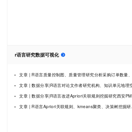
大数据开发治理平台 Data
AI 产品 免费试用
网络
安全
云开发大赛
Tableau 订阅
1亿+ 大模型 tokens 和 
可观测
入门学习赛
中间件
AI空中课堂在线直播课
云防火墙
140+云产品 免费试用
大模型服务
上云与迁云
云原生的云上边界网络安全
产品新客免费试用，最长1
数据库
生态解决方案
千问AI平台-Token Plan
企业出海
大模型ACA认证体验
大数据计算
助力企业全员 AI 认知与能
行业生态解决方案
政企业务
r语言研究数据可视化
媒体服务
千问AI平台-模型体验
开发者生态解决方案
在线体验全尺寸、多种模态
企业服务与云通信
AI 开发和 AI 应用解决
文章 | R语言质量控制图、质量管理研究分析采购订单数量、CPU时间、纸厂产出、钢板数据可视
Happy 系列大模型
域名与网站
文章 | 数据分享|R语言对论文作者研究机构、知识单元地理空间数据可视
终端用户计算
文章 | 数据分享|R语言改进Apriori关联规则挖掘研究西安PM2.5含量与天气因素关系数据可视化
Serverless
大模型解决方案
文章 | R语言Apriori关联规则、kmeans聚类、决策树挖掘研究京东商城网络购物用户行为数据可视化
开发工具
快速部署 Dify，高效搭建 
迁移与运维管理