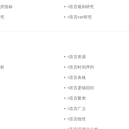
重庆指标
r语言规则研究
研究
r语言var研究
r语言资源
分析
r语言时间序列
图
r语言表格
r语言逻辑回归
r语言聚类
r语言广义
r语言线性