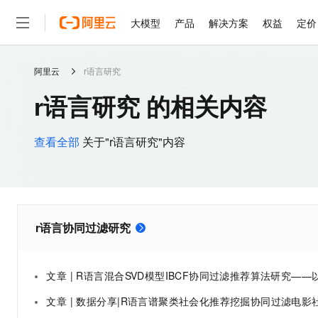
大模型
产品
解决方案
权益
定价
阿里云
r语言研究
大模型
产品
解决方案
权益
定价
云市场
伙伴
服务
了解阿里云
精选产品
精选解决方案
普惠上云
产品定价
精选商城
成为销售伙伴
售前咨询
为什么选择阿里云
千问AI平台
r语言研究 的相关内容
了解云产品的定价详情
大模型服务平台百炼
千问办公，解锁你的工作
普惠上云 官方力荐
分销伙伴
在线服务
网站建设
什么是云计算
大
大模型服务与应用平台
企业级Agent产品，直接
云服务器38元/年起，超
咨询伙伴
多端小程序
技术领先
查看全部
关于"r语言研究"内容
云上成本管理
售后服务
轻量应用服务器
Agency Agents：拥
官方推荐返现计划
大模型
精选产品
精选解决方案
Salesforce 国际版订阅
稳定可靠
管理和优化成本
推荐新用户得奖励，单订单
销售伙伴合作计划
自助服务
友盟天域
安全合规
人工智能与机器学习
AI
文本生成
云数据库 RDS
HappyHorse 打造一
云工开物
无影生态合作计划
在线服务
观测云
分析师报告
高校专属算力普惠，学生认
计算
互联网应用开发
Qwen3.8-Max
HOT
r语言协同过滤研究
Salesforce On Alibaba C
工单服务
智能体时代全能旗舰模型
Tuya 物联网平台阿里云
研究报告与白皮书
人工智能平台 PAI
快速拥有专属 OpenClaw
大模
Consulting Partner 合
大数据
容器
免费试用
短信专区
一站式AI开发、训练和推
蓝凌 OA
Qwen3.7-Plus
AI 大模型销售与服务生
现代化应用
存储
文章 | R语言混合SVD模型IBCF协同过滤推荐算法研究——以母婴购物平台为
天池大赛
能看、能想、能动手的多模
云解析DNS
解决方案免费试用 新老
电子合同
文章 | 数据分享|R语言谱聚类社会化推荐挖掘协同过滤电影社交网站Flixster数据集应用研
最高领取价值200元试用
安全
网络与CDN
AI 算法大赛
Qwen3-VL-Plus
畅捷通