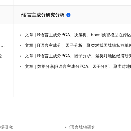
一个 AI 助手
超强辅助，Bol
即刻拥有 DeepSeek-R1 满血版
在企业官网、通讯软件中为客户提供 AI 客服
r语言主成分研究分析
多种方案随心选，轻松解锁专属 DeepSeek
文章 | R语言主成分PCA、决策树、boost预警模型在跨区域犯罪研究数据挖掘分析|数据
标
文章 | R语言主成分、因子分析、聚类对我国城镇私营单位就业人员平均工资数据研究
标
文章 | R语言主成分PCA、因子分析、聚类对地区经济研究分析重庆市经
文章 | 数据分享|R语言主成分PCA、因子分析、聚类对地区经济研究分析重庆市经
挖掘研究
r语言城镇研究