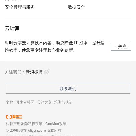
安全管理与服务
数据安全
云计算
时时分享云计算技术内容，助您降低 IT 成本，提升运
+关注
维效率，使您更专注于核心业务创新。
关注我们：
新浪微博
联系我们
文档
|
开发者社区
|
天池大赛
|
培训与认证
法律声明及隐私权政策
|
Cookies政策
© 2009-现在 Aliyun.com 版权所有