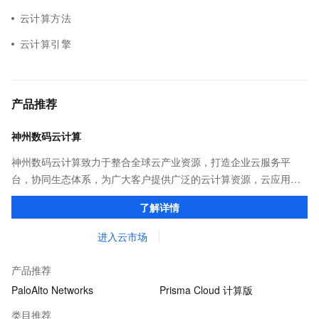
云计算方法
云计算引擎
产品推荐
神州数码云计算
神州数码云计算致力于整合全球云产业资源，打造企业云服务平
台，协同生态体系，为广大客户提供广泛的云计算资源，云应用及
云专业化服务。
了解详情
进入云市场
产品推荐
PaloAlto Networks
Prisma Cloud 计算版
类目推荐