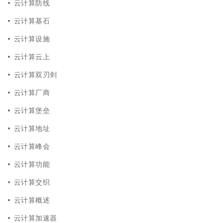
云计算防线
云计算基石
云计算设施
云计算云上
云计算双刃剑
云计算厂商
云计算堡垒
云计算地址
云计算峰会
云计算功能
云计算交织
云计算概述
云计算加速器