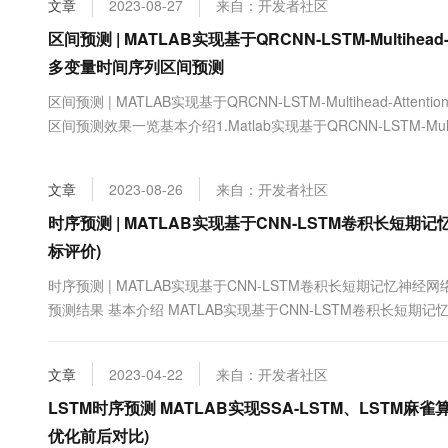
文章
2023-08-27
来自：开发者社区
大数据开发治理平台 Data
AI 产品 免费试用
网络
安全
云开发大赛
Tableau 订阅
区间预测 | MATLAB实现基于QRCNN-LSTM-Multih
1亿+ 大模型 tokens 和 
可观测
入门学习赛
中间件
多变量时间序列区间预测
AI空中课堂在线直播课
云防火墙
140+云产品 免费试用
大模型服务
上云与迁云
区间预测 | MATLAB实现基于QRCNN-LSTM-Multihead-
云原生的云上边界网络安全
产品新客免费试用，最长1
数据库
生态解决方案
区间预测效果一览基本介绍1.Matlab实现基于QRCNN-LSTM-Mul
千问AI平台-Token Plan
企业出海
大模型ACA认证体验
大数据计算
络多头注意力多变量时间序列区间预测；2.多图输出、点预测多指标输
助力企业全员 AI 认知与能
行业生态解决方案
预....
政企业务
媒体服务
文章
2023-08-26
来自：开发者社区
千问AI平台-模型体验
开发者生态解决方案
在线体验全尺寸、多种模态
时序预测 | MATLAB实现基于CNN-LSTM卷积长短
企业服务与云通信
AI 开发和 AI 应用解决
标评价)
Happy 系列大模型
域名与网站
时序预测 | MATLAB实现基于CNN-LSTM卷积长短期记忆神经
终端用户计算
预测结果 基本介绍 MATLAB实现基于CNN-LSTM卷积长短
价)1.MATLAB实现基于CNN-LSTM卷积长短期记忆神经网络
Serverless
大模型解决方案
Matlab20...
文章
2023-04-22
来自：开发者社区
开发工具
快速部署 Dify，高效搭建 
LSTM时序预测 MATLAB实现SSA-LSTM、LST
迁移与运维管理
优化前后对比)