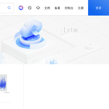
文档
备案
控制台
注册
登录
验
作计划
器
AI 活动
专业服务
服务伙伴合作计划
开发者社区
加入我们
产品动态
服务平台百炼
阿里云 OPC 创新助力计划
一站式生成采购清单，支持单品或批量购买
io：打造专属 AI 语音助手
S产品伙伴计划（繁花）
峰会
CS
造的大模型服务与应用开发平台
一句话生成原生可编辑精美 PPT 文稿
AI 生产力先锋
Al MaaS 服务伙伴赋能合作
域名
博文
Careers
至高可申请百万元
Qwen3.8-Max 模型上线
开启高性价比 AI 编程新体验
弹性可伸缩的云计算服务
Qwen-Audio-3.0-Realtime 端到端实时语音角色扮演
输入一句话想法, 轻松生成专业的 PPT
先锋实践拓展 AI 生产力的边界
Token 补贴，五大权
计划
海大会
伙伴信用分合作计划
商标
问答
社会招聘
益加速 OPC 成功
eek-V4-Pro
SS
一键部署幻兽帕鲁游戏服务器
飞天发布时刻
HOT
Open Search 向量检索版支
划
备案
电子书
校园招聘
pSeek-V4-Pro
视频创作，一键激活电商全链路生产力
稳定、安全、高性价比、高性能的云存储服务
一键购买专属联机服务器，轻松开启游戏
所见，即是所愿
持视频检索 Pipeline 功能
更多支持
划
公司注册
镜像站
视频生成
语音识别与合成
专属 QwenPaw
漫剧工坊：一站式动画创作平台
AI 实训营
HOT
应用身份服务 (IDaaS)
合作伙伴培训与认证
划
上云迁移
站生成，高效打造优质广告素材
全接入的云上超级电脑
从聊天伙伴进化为能主动干活的本地数字员工
快速生产连贯的高质量长漫剧
从基础到进阶，Agent 创客手把手教你
OpenClaw 管理能力上线
e-1.1-T2V
Qwen3-TTS-Flash
lScope
我要反馈
查询合作伙伴
畅细腻的高质量视频
离线语音合成大模型，多语言方言自适应，低延迟高稳定
n Alibaba Cloud ISV 合作
代维服务
建企业门户网站
10 分钟搭建微信、支付宝小程序
MaxCompute MaxFrame 提
创新加速
ope
登录合作伙伴管理后台
我要建议
站，无忧落地极速上线
以可视化方式快速构建移动和 PC 门户网站
国内短信简单易用，安全可靠，秒级触达，全球覆盖200+国家和地区。
高效部署网站，快速应用到小程序
供自动弹性内存功能
e-1.1-I2V
Cosyvoice-V3-Flash
安全
畅自然，细节丰富
高表现力语音合成大模型，语音克隆听感自然
我要投诉
PolarDB
上云场景组合购
Milvus 弹性伸缩功能新增节
伴
漫剧创作，剧本、分镜、视频高效生成
100%兼容MySQL、PostgreSQL，兼容Oracle，支持集中和分布式
覆盖90%+业务场景，专享组合折扣价
点支持范围
2V
VPN
Fun-ASR