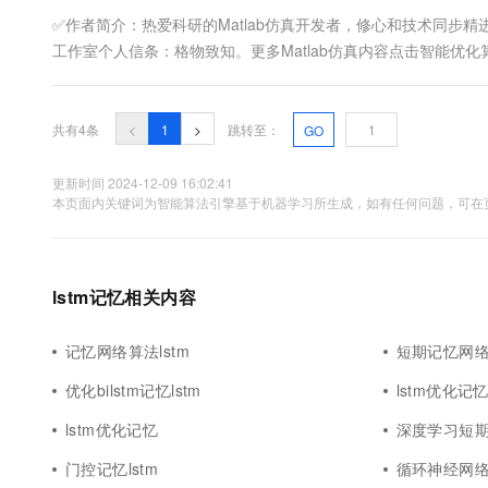
10 分钟在聊天系统中增加
专有云
✅作者简介：热爱科研的Matlab仿真开发者，修心和技术同步精进，
工作室个人信条：格物致知。更多Matlab仿真内容点击智
&...
共有4条
<
1
>
跳转至：
GO
更新时间 2024-12-09 16:02:41
本页面内关键词为智能算法引擎基于机器学习所生成，如有任何问题，可在页
lstm记忆相关内容
记忆网络算法lstm
短期记忆网络l
优化bilstm记忆lstm
lstm优化记
lstm优化记忆
深度学习短期记
门控记忆lstm
循环神经网络记