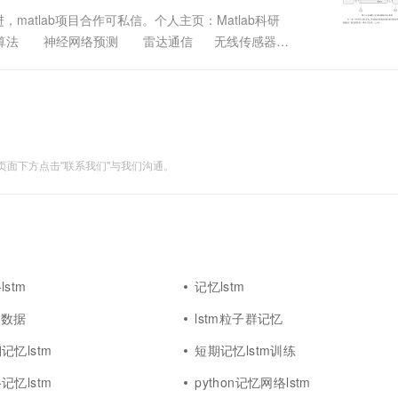
一个 AI 助手
超强辅助，Bol
matlab项目合作可私信。个人主页：Matlab科研
即刻拥有 DeepSeek-R1 满血版
在企业官网、通讯软件中为客户提供 AI 客服
能优化算法 神经网络预测 雷达通信 无线传感器
多种方案随心选，轻松解锁专属 DeepSeek
面下方点击"联系我们"与我们沟通。
stm
记忆lstm
忆数据
lstm粒子群记忆
忆lstm
短期记忆lstm训练
忆lstm
python记忆网络lstm