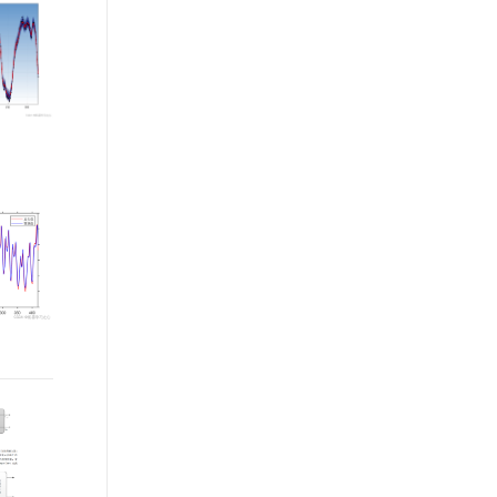
文戏情感细腻自然，动作戏激烈拳拳到肉，实现更强表演能力
支持中英文自由切换，具备更强的噪声鲁棒性
ernetes 版 ACK
云聚AI 严选权益
AI 原生数据库服务发布
SSL 证书
，一键激活高效办公新体验
理容器应用的 K8s 服务
精选AI产品，从模型到应用全链提效
Agent 数据网关
堡垒机
AI 用量加速计划
云原生数据库 PolarDB
应用
防火墙
、识别商机，让客服更高效、服务更出色。
新老同享，达量后返
Agentic Database 发布
千问办公
主机安全
NEW
的智能体编程平台
一站式AI生产力平台
AI 应用及服务市场
伶鹊
企业级人与Agent协作平台，接入和调度多个数字员工
智能客服平台，对话机器人、对话分析、智能外呼
AI 应用
大模型服务平台百炼 - 全妙
大模型
应用创作平台
多模态内容创作工具，已接入 DeepSeek
自然语言处理
数据标注
机器学习
息提取
与 AI 智能体进行实时音视频通话
从文本、图片、视频中提取结构化的属性信息
构建支持视频理解的 AI 音视频实时通话应用