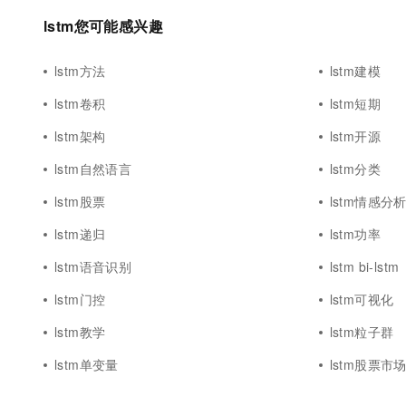
lstm您可能感兴趣
lstm方法
lstm建模
lstm卷积
lstm短期
lstm架构
lstm开源
lstm自然语言
lstm分类
lstm股票
lstm情感分
lstm递归
lstm功率
lstm语音识别
lstm bi-lstm
lstm门控
lstm可视化
lstm教学
lstm粒子群
lstm单变量
lstm股票市