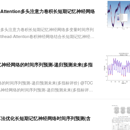
服务生态伙伴
视觉 Coding、空间感知、多模态思考等全面升级
1M上下文，专为长程任务能力而生
云工开物
企业应用
Works
Night Plan 支持 Qwen 3.8-Max
云原生大数据计算服务 MaxCompute
AI 办公
容器服务 Kub
NEW
Red Hat
ead-Attention多头注意力卷积长短期记忆神经网络
30+ 款产品免费体验
Data Agent 驱动的一站式 Data+AI 开发治理平台
夜间 5 折，Qwen/Meoo/TokenPlan 客户专享
面向分析的企业级SaaS模式云数据仓库
AI智能应用
提供一站式管
科研合作
ERP
堂（旗舰版）
SUSE
智能客服
AI 应用构建
大模型原生
CRM
Attention多头注意力卷积长短期记忆神经网络多变量时间序列
防护产品
2个月
自动承接线索
建站小程序
tihead-Attention卷积神经网络结合长短期记忆神经网
Qoder
大模型服务平台百炼-应用模版
OA 办公系统
HOT
NEW
出(MAE、MAPE、RMSE、MSE、R2)，区间
面向真实软件
个人版上线、团队版降价；千问3.8-Max首发发尝鲜
丰富多元化的应用模版和解决方案
力提升
财税管理
模板建站
万有无界
大模型服务平台百炼-智能体
400电话
定制建站
的模型效果
灵活可视化地构建企业级 Agent
期记忆神经网络的时间序列预测-递归预测未来(多指
方案
广告营销
模板小程序
秒悟
人工智能平台 PAI
定制小程序
云端极速 AI 
新一代 AI 视频生成模型，深度适配广告营销等场景
AI Native 的算法工程平台，一站式完成建模、训练、推理服务部署
网络的时间序列预测-递归预测未来(多指标评价) @TOC
期记忆神经网络的时间序列预测-递归预测未来(多指标评
APP 开发
的时间序列预测-递归预测未来(多指标评价)；2.运行环境
建站系统
AI 应用
10分钟微调：让0.6B模型媲美235B模
多模态数据信
M麻雀算法优化长短期记忆神经网络时间序列预测(含
型
依托云原生高可用架构,实现Dify私有化部署
用1%尺寸在特定领域达到大模型90%以上效果