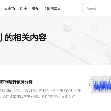
云市场
伙伴
服务
了解阿里云
AI 特惠
数据与 API
成为产品伙伴
企业增值服务
最佳实践
价格计算器
AI 场景体
基础软件
产品伙伴合
阿里云认证
市场活动
配置报价
大模型
列 的相关内容
自助选配和估算价格
新方式
睿译宝，AI翻译排版一步到位
智启 AI 普惠权益
产品生态集成认证中心
企业支持计划
云上春晚
域名与网站
千问官方 MaaS 平台，为开发者和 Agent 而生，新用户赠送 1 亿 + tokens 额度
Qwen Aud
AI Coding
阿里云Maa
2026 阿里云
云服务器 E
为企业打
数据集
Windows
大模型认证
模型
NEW
NEW
交付可用成果
值低价云产品抢先购
上传文档即自动完成翻译和格式还原
至高享 1亿+免费 tokens，加速 Al 应用落地
提供智能易用的域名与建站服务
智能编程，一键
安全可靠、
产品生态伙伴
专家技术服务
云上奥运之旅
弹性计算合作
阿里云中企出
手机三要素
宝塔 Linux
全部认证
价格优势
有专属领域专家
GLM-5.2：长任务时代开源旗舰模型
阿里云 OPC 创新助力计划
千问大模型
即刻拥有 DeepS
AI 电商营销
对象存储 O
大模型
产品生态伙伴工作台
企业增值服务台
云栖战略参考
云存储合作计
云栖大会
身份实名认证
CentOS
训练营
推动算力普惠，释放技术红利
最高返9万
多领域专家智能体,一键组建 AI 虚拟交付团队
快速构建应用程序和网站，即刻迈出上云第一步
至高百万元 Token 补贴，加速一人公司成长
多元化、高性能、安全可靠的大模型服务
真正可用的 1M 上下文,一次完成代码全链路开发
轻松解锁专属 Dee
从图文生成到
云上的中国
数据库合作计
活动全景
短信
Docker
图片和
站式影视创作平台
Hermes Agent，打造自进化智能体
Token Plan 模型订阅计划
数字证书管理服务（原SSL证书）
5 分钟轻松部署
AI 广告创作
无影云电脑
企业成长
NEW
信息公告
看见新力量
云网络合作计
OCR 文字识别
JAVA
证享300元代金券
可视化编排打通从文字构思到成片全链路闭环
全托管，含MySQL、PostgreSQL、SQL Server、MariaDB多引擎
自主进化，持久记忆，越用越聪明
Qwen3.8-Max 首发尝鲜，限时加量 10 倍，夜间低至2折
实现全站HTTPS，呈现可信的WEB访问
图文、视频一
随时随地安
Kimi-K3
HappyHors
NEW
魔搭 Mode
loud
服务实践
官网公告
时间序列进行预测分析
Kimi 最新旗舰模型，长程编程与推理利器
让文字生成流
金融模力时刻
Salesforce O
版
发票查验
全能环境
Claude Code + GStack 打造工程团队
千问办公，限时限量积分加倍
Qoder
低代码高效构
AI 建站
短信服务
型
NEW
作计划
计划
创新中心
魔搭 ModelSc
健康状态
理服务
让AI从“聊天伙伴”进化为能干活的“数字员工”
安装技能 GStack，拥有专属 AI 工程团队
你的AI工作搭子，覆盖日常办公高频场景
面向真实软件的智能体编程平台
0 代码专业建
关于如何使用长短期记忆网络（LSTM）来拟合一个不平稳的时间序
客户案例
天气预报查询
操作系统
Deepseek-v4-pro
HappyHors
态合作计划
同，温度通常在四季中表现出明显的趋势，而雨量作为
态智能体模型
旗舰 MoE 大模型，百万上下文与顶尖推理能力
图生视频，流
同享
万小智 AI 建站低至 15元/月
Qoder CN
AI 短剧/漫剧
云原生数据库 
快递物流查询
WordPress
成为服务伙
样多是很常见的。 下面是某地区2020年11月降雨
高校合作
点，立即开启云上创新
覆盖公网/内网、递归/权威、移动APP等全场景解析服务
送.CN域名，送备案服务码
基于千问大模型等，支持代码智能生成、研发智能问答
AI助力短剧
GLM-5.2
Wan2.7-T
Ubuntu