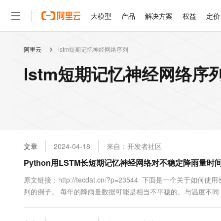
大模型
产品
解决方案
权益
定价
阿里云
lstm短期记忆神经网络序列
大模型
产品
解决方案
权益
定价
云市场
伙伴
服务
了解阿里云
精选产品
精选解决方案
普惠上云
产品定价
精选商城
成为销售伙伴
售前咨询
为什么选择阿里云
千问AI平台
lstm短期记忆神经网络序
了解云产品的定价详情
大模型服务平台百炼
千问办公，解锁你的工作
普惠上云 官方力荐
分销伙伴
在线服务
网站建设
什么是云计算
大
大模型服务与应用平台
企业级Agent产品，直接
云服务器38元/年起，超
咨询伙伴
多端小程序
技术领先
云上成本管理
售后服务
轻量应用服务器
Agency Agents：拥
官方推荐返现计划
大模型
精选产品
精选解决方案
Salesforce 国际版订阅
稳定可靠
管理和优化成本
推荐新用户得奖励，单订单
销售伙伴合作计划
自助服务
友盟天域
安全合规
人工智能与机器学习
AI
文本生成
云数据库 RDS
HappyHorse 打造一
云工开物
无影生态合作计划
在线服务
文章
2024-04-18
来自：开发者社区
观测云
分析师报告
高校专属算力普惠，学生认
计算
互联网应用开发
Qwen3.8-Max
HOT
Salesforce On Alibaba C
工单服务
Python用LSTM长短期记忆神经网络对不稳定降雨量
智能体时代全能旗舰模型
Tuya 物联网平台阿里云
研究报告与白皮书
人工智能平台 PAI
快速拥有专属 OpenClaw
大模
Consulting Partner 合
大数据
容器
免费试用
短信专区
一站式AI开发、训练和推
原文链接：http://tecdat.cn/?p=23544 下面是一个
蓝凌 OA
Qwen3.7-Plus
AI 大模型销售与服务生
现代化应用
列的例子。 每年的降雨量数据可能是相当不平稳的。与温度不
存储
天池大赛
能看、能想、能动手的多模
云解析DNS
解决方案免费试用 新老
电子合同
一个时间序列可能是相当不平稳的。夏季的降雨量与冬季的降雨量一
最高领取价值200元试用
安全
网络与CDN
AI 算法大赛
Qwen3-VL-Plus
量的图解。 ...
畅捷通