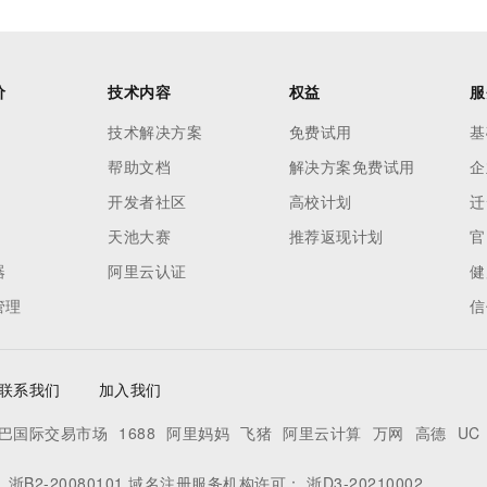
价
技术内容
权益
服
技术解决方案
免费试用
基
帮助文档
解决方案免费试用
企
开发者社区
高校计划
迁
天池大赛
推荐返现计划
官
器
阿里云认证
健
管理
信
联系我们
加入我们
巴国际交易市场
1688
阿里妈妈
飞猪
阿里云计算
万网
高德
UC
：
浙B2-20080101
域名注册服务机构许可：
浙D3-20210002