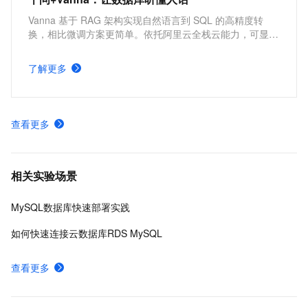
Vanna 基于 RAG 架构实现自然语言到 SQL 的高精度转
换，相比微调方案更简单。依托阿里云全栈云能力，可显著
提高自然语言理解精准度与 SQL 生成执行效率。
了解更多
查看更多
相关实验场景
MySQL数据库快速部署实践
如何快速连接云数据库RDS MySQL
查看更多