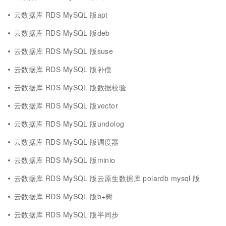
云数据库 RDS MySQL 版apt
云数据库 RDS MySQL 版deb
云数据库 RDS MySQL 版suse
云数据库 RDS MySQL 版补偿
云数据库 RDS MySQL 版数据校验
云数据库 RDS MySQL 版vector
云数据库 RDS MySQL 版undolog
云数据库 RDS MySQL 版调度器
云数据库 RDS MySQL 版minio
云数据库 RDS MySQL 版云原生数据库 polardb mysql 版
云数据库 RDS MySQL 版b+树
云数据库 RDS MySQL 版半同步