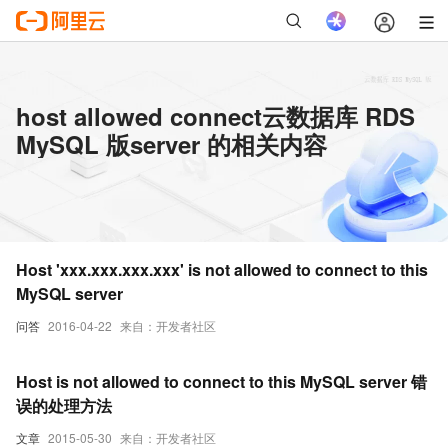
host allowed connect云数据库 RDS
MySQL 版server 的相关内容
Host 'xxx.xxx.xxx.xxx' is not allowed to connect to this
MySQL server
问答
2016-04-22
来自：开发者社区
Host is not allowed to connect to this MySQL server 错
误的处理方法
文章
2015-05-30
来自：开发者社区