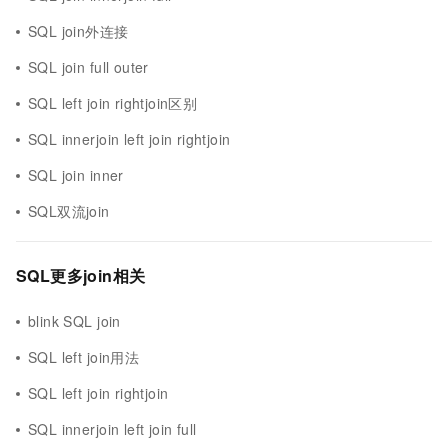
SQL join外连接
SQL join full outer
SQL left join rightjoin区别
SQL innerjoin left join rightjoin
SQL join inner
SQL双流join
SQL更多join相关
blink SQL join
SQL left join用法
SQL left join rightjoin
SQL innerjoin left join full