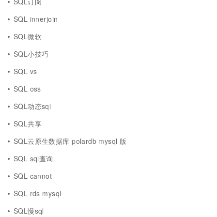
SQL订阅
SQL innerjoin
SQL微软
SQL小技巧
SQL vs
SQL oss
SQL动态sql
SQL共享
SQL云原生数据库 polardb mysql 版
SQL sql查询
SQL cannot
SQL rds mysql
SQL慢sql