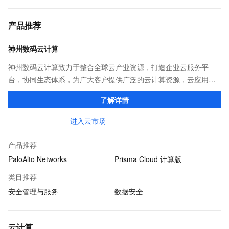
产品推荐
神州数码云计算
神州数码云计算致力于整合全球云产业资源，打造企业云服务平
台，协同生态体系，为广大客户提供广泛的云计算资源，云应用及
云专业化服务。
了解详情
进入云市场
产品推荐
PaloAlto Networks
Prisma Cloud 计算版
类目推荐
安全管理与服务
数据安全
云计算