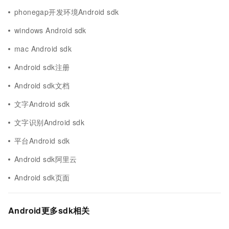
phonegap开发环境Android sdk
windows Android sdk
mac Android sdk
Android sdk注册
Android sdk文档
文字Android sdk
文字识别Android sdk
平台Android sdk
Android sdk阿里云
Android sdk页面
Android更多sdk相关