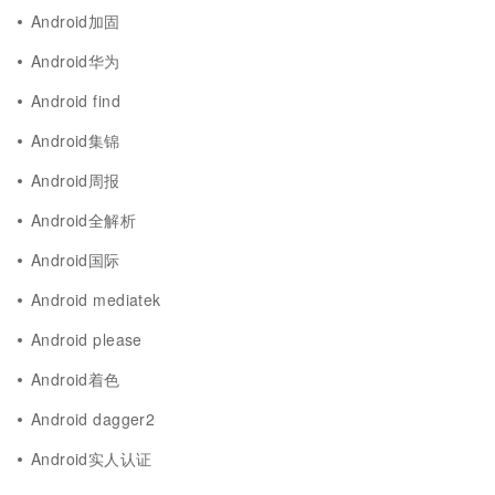
Android加固
Android华为
Android find
Android集锦
Android周报
Android全解析
Android国际
Android mediatek
Android please
Android着色
Android dagger2
Android实人认证