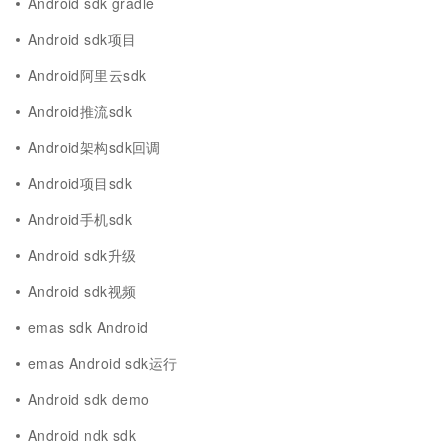
Android sdk gradle
Android sdk项目
Android阿里云sdk
Android推流sdk
Android架构sdk回调
Android项目sdk
Android手机sdk
Android sdk升级
Android sdk视频
emas sdk Android
emas Android sdk运行
Android sdk demo
Android ndk sdk