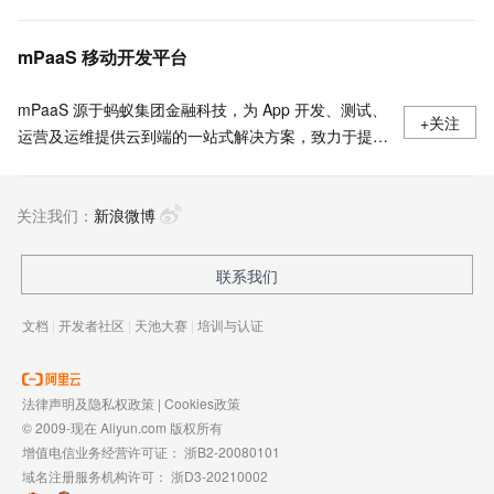
mPaaS 移动开发平台
mPaaS 源于蚂蚁集团金融科技，为 App 开发、测试、
+关注
运营及运维提供云到端的一站式解决方案，致力于提供
高效、灵活、稳定的移动研发、管理平台。 官网地
址：
关注我们：
https://www.aliyun.com/product/mobilepaas/mpaas
新浪微博
联系我们
文档
|
开发者社区
|
天池大赛
|
培训与认证
法律声明及隐私权政策
|
Cookies政策
© 2009-现在 Aliyun.com 版权所有
增值电信业务经营许可证：
浙B2-20080101
域名注册服务机构许可：
浙D3-20210002