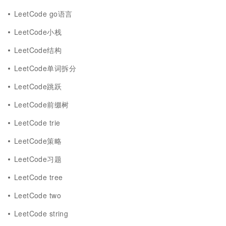
LeetCode go语言
LeetCode小栈
LeetCode结构
LeetCode单词拆分
LeetCode跳跃
LeetCode前缀树
LeetCode trie
LeetCode策略
LeetCode习题
LeetCode tree
LeetCode two
LeetCode string