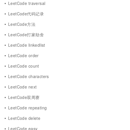
LeetCode traversal
LeetCode代码记录
LeetCode方法
LeetCode打家劫舍
LeetCode linkedlist
LeetCode order
LeetCode count
LeetCode characters
LeetCode next
LeetCode双周赛
LeetCode repeating
LeetCode delete
LeetCode easy