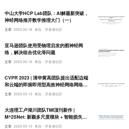
中山大学HCP Lab团队：AI解题新突破，
神经网络推开数学推理大门（一）
文章
2023-05-18
来自：开发者社区
亚马逊团队使用受物理启发的图神经网
络，解决组合优化等问题
文章
2023-05-16
来自：开发者社区
CVPR 2023 | 清华黄高团队提出适配边端
和云端的即插即用型高效神经网络网络架
构——Slide-Transformer
文章
2023-05-13
来自：开发者社区
大连理工卢湖川团队TMI顶刊新作 |
M^2SNet: 新颖多尺度模块 + 智能损失函
数 = 通用图像分割SOTA网络
文章
2023-05-13
来自：开发者社区