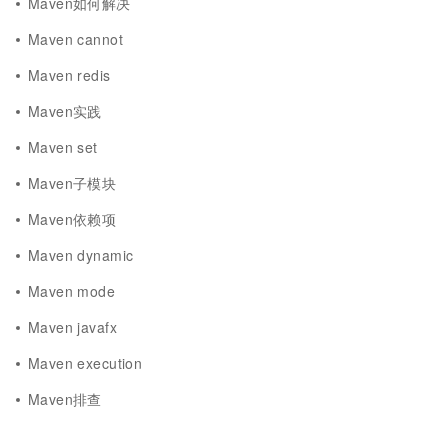
Maven如何解决
Maven cannot
Maven redis
Maven实践
Maven set
Maven子模块
Maven依赖项
Maven dynamic
Maven mode
Maven javafx
Maven execution
Maven排查