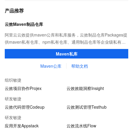
产品推荐
云效Maven制品仓库
阿里云云效提供maven公库和私库服务，云效制品仓库Packages提
供maven私有仓库、npm私有仓库、通用制品仓库等企业级私有制
品仓库，用于maven、npm等软件包和依赖管理。且不限容量、免
Maven私库
费用。
Maven公库
帮助文档
组织敏捷
云效项目协作Projex
云效效能洞察Insight
研发敏捷
云效代码管理Codeup
云效测试管理Testhub
研发敏捷
应用开发Appstack
云效流水线Flow