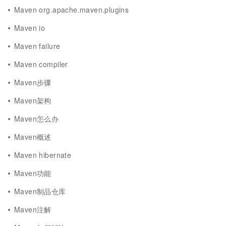
Maven org.apache.maven.plugins
Maven io
Maven failure
Maven compiler
Maven步骤
Maven架构
Maven怎么办
Maven概述
Maven hibernate
Maven功能
Maven制品仓库
Maven注解