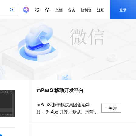
文档
备案
控制台
注册
登录
验
作计划
器
AI 活动
专业服务
服务伙伴合作计划
开发者社区
加入我们
产品动态
服务平台百炼
阿里云 OPC 创新助力计划
一站式生成采购清单，支持单品或批量购买
io：打造专属 AI 语音助手
S产品伙伴计划（繁花）
峰会
CS
造的大模型服务与应用开发平台
一句话生成原生可编辑精美 PPT 文稿
AI 生产力先锋
Al MaaS 服务伙伴赋能合作
域名
博文
Careers
至高可申请百万元
Qwen3.8-Max 模型上线
开启高性价比 AI 编程新体验
弹性可伸缩的云计算服务
Qwen-Audio-3.0-Realtime 端到端实时语音角色扮演
输入一句话想法, 轻松生成专业的 PPT
先锋实践拓展 AI 生产力的边界
Token 补贴，五大权
计划
海大会
伙伴信用分合作计划
商标
问答
社会招聘
益加速 OPC 成功
eek-V4-Pro
SS
一键部署幻兽帕鲁游戏服务器
飞天发布时刻
HOT
Open Search 向量检索版支
划
备案
电子书
校园招聘
pSeek-V4-Pro
视频创作，一键激活电商全链路生产力
稳定、安全、高性价比、高性能的云存储服务
一键购买专属联机服务器，轻松开启游戏
所见，即是所愿
持视频检索 Pipeline 功能
更多支持
划
公司注册
镜像站
视频生成
语音识别与合成
专属 QwenPaw
漫剧工坊：一站式动画创作平台
AI 实训营
HOT
应用身份服务 (IDaaS)
合作伙伴培训与认证
mPaaS 移动开发平台
划
上云迁移
站生成，高效打造优质广告素材
全接入的云上超级电脑
从聊天伙伴进化为能主动干活的本地数字员工
快速生产连贯的高质量长漫剧
从基础到进阶，Agent 创客手把手教你
OpenClaw 管理能力上线
e-1.1-T2V
Qwen3-TTS-Flash
lScope
我要反馈
查询合作伙伴
畅细腻的高质量视频
离线语音合成大模型，多语言方言自适应，低延迟高稳定
n Alibaba Cloud ISV 合作
代维服务
建企业门户网站
10 分钟搭建微信、支付宝小程序
MaxCompute MaxFrame 提
mPaaS 源于蚂蚁集团金融科
+关注
创新加速
ope
登录合作伙伴管理后台
我要建议
站，无忧落地极速上线
以可视化方式快速构建移动和 PC 门户网站
国内短信简单易用，安全可靠，秒级触达，全球覆盖200+国家和地区。
高效部署网站，快速应用到小程序
供自动弹性内存功能
技，为 App 开发、测试、运营及
e-1.1-I2V
Cosyvoice-V3-Flash
安全
运维提供云到端的一站式解决方
畅自然，细节丰富
高表现力语音合成大模型，语音克隆听感自然
我要投诉
PolarDB
上云场景组合购
Milvus 弹性伸缩功能新增节
伴
案，致力于提供高效、灵活、稳
漫剧创作，剧本、分镜、视频高效生成
100%兼容MySQL、PostgreSQL，兼容Oracle，支持集中和分布式
覆盖90%+业务场景，专享组合折扣价
点支持范围
2V
VPN
Fun-ASR
定的移动研发、管理平台。 官网