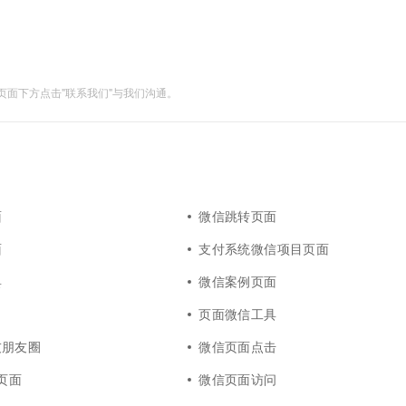
一个 AI 助手
超强辅助，Bol
即刻拥有 DeepSeek-R1 满血版
在企业官网、通讯软件中为客户提供 AI 客服
多种方案随心选，轻松解锁专属 DeepSeek
面下方点击"联系我们"与我们沟通。
面
微信跳转页面
面
支付系统微信项目页面
具
微信案例页面
页面微信工具
友朋友圈
微信页面点击
信页面
微信页面访问