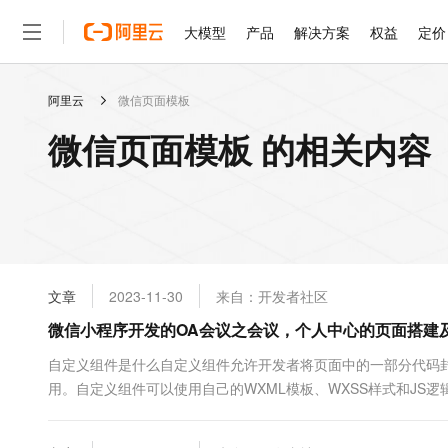
大模型
产品
解决方案
权益
定价
阿里云
微信页面模板
大模型
产品
解决方案
权益
定价
云市场
伙伴
服务
了解阿里云
精选产品
精选解决方案
普惠上云
产品定价
精选商城
成为销售伙伴
售前咨询
为什么选择阿里云
千问AI平台
微信页面模板 的相关内容
了解云产品的定价详情
大模型服务平台百炼
千问办公，解锁你的工作
普惠上云 官方力荐
分销伙伴
在线服务
网站建设
什么是云计算
大
大模型服务与应用平台
企业级Agent产品，直接
云服务器38元/年起，超
咨询伙伴
多端小程序
技术领先
云上成本管理
售后服务
轻量应用服务器
Agency Agents：拥
官方推荐返现计划
大模型
精选产品
精选解决方案
Salesforce 国际版订阅
稳定可靠
管理和优化成本
推荐新用户得奖励，单订单
销售伙伴合作计划
自助服务
友盟天域
安全合规
人工智能与机器学习
AI
文本生成
云数据库 RDS
HappyHorse 打造一
云工开物
无影生态合作计划
在线服务
文章
2023-11-30
来自：开发者社区
观测云
分析师报告
高校专属算力普惠，学生认
计算
互联网应用开发
Qwen3.8-Max
HOT
Salesforce On Alibaba C
工单服务
微信小程序开发的OA会议之会议，个人中心的页面搭建
智能体时代全能旗舰模型
Tuya 物联网平台阿里云
研究报告与白皮书
人工智能平台 PAI
快速拥有专属 OpenClaw
大模
Consulting Partner 合
大数据
容器
免费试用
短信专区
一站式AI开发、训练和推
自定义组件是什么自定义组件允许开发者将页面中的一部分代码
蓝凌 OA
Qwen3.7-Plus
AI 大模型销售与服务生
现代化应用
用。自定义组件可以使用自己的WXML模板、WXSS样式和JS
存储
天池大赛
能看、能想、能动手的多模
云解析DNS
解决方案免费试用 新老
电子合同
项目中创建一个名为 : components 的文件，来存放组件，再在co
最高领取价值200元试用
安全
网络与CDN
AI 算法大赛
Qwen3-VL-Plus
自定义组件的目录结构类似于页面的结构，但组件和页面是有区...
畅捷通