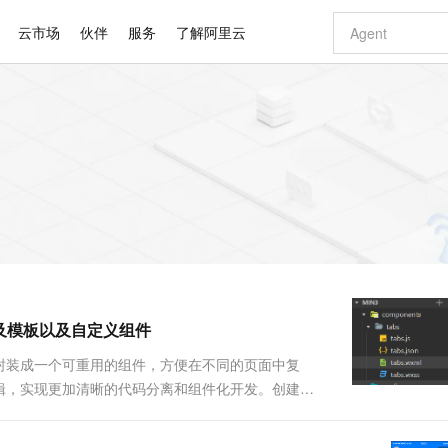
云市场
伙伴
服务
了解阿里云
AI 特惠
数据与 API
成为产品伙伴
企业增值服务
最佳实践
价格计算器
AI 场景体
基础软件
产品伙伴合
阿里云认证
市场活动
配置报价
大模型
自助选配和估算价格
新方式
睿译宝，AI翻译排版一步到位
智启 AI 普惠权益
产品生态集成认证中心
企业支持计划
云上春晚
域名与网站
千问官方 MaaS 平台，为开发者和 Agent 而生，新用户赠送 1 亿 + tokens 额度
Qwen Aud
AI Coding
阿里云Maa
2026 阿里云
云服务器 E
为企业打
数据集
Windows
大模型认证
模型
NEW
NEW
交付可用成果
值低价云产品抢先购
上传文档即自动完成翻译和格式还原
至高享 1亿+免费 tokens，加速 Al 应用落地
提供智能易用的域名与建站服务
智能编程，一键
安全可靠、
产品生态伙伴
专家技术服务
云上奥运之旅
弹性计算合作
阿里云中企出
手机三要素
宝塔 Linux
全部认证
价格优势
有专属领域专家
GLM-5.2：长任务时代开源旗舰模型
阿里云 OPC 创新助力计划
千问大模型
即刻拥有 DeepS
AI 电商营销
对象存储 O
大模型
产品生态伙伴工作台
企业增值服务台
云栖战略参考
云存储合作计
云栖大会
身份实名认证
CentOS
训练营
推动算力普惠，释放技术红利
最高返9万
多领域专家智能体,一键组建 AI 虚拟交付团队
快速构建应用程序和网站，即刻迈出上云第一步
至高百万元 Token 补贴，加速一人公司成长
多元化、高性能、安全可靠的大模型服务
真正可用的 1M 上下文,一次完成代码全链路开发
轻松解锁专属 Dee
从图文生成到
云上的中国
数据库合作计
活动全景
短信
Docker
图片和
站式影视创作平台
Hermes Agent，打造自进化智能体
Token Plan 模型订阅计划
数字证书管理服务（原SSL证书）
5 分钟轻松部署
AI 广告创作
无影云电脑
企业成长
NEW
信息公告
看见新力量
云网络合作计
OCR 文字识别
JAVA
证享300元代金券
可视化编排打通从文字构思到成片全链路闭环
全托管，含MySQL、PostgreSQL、SQL Server、MariaDB多引擎
自主进化，持久记忆，越用越聪明
Qwen3.8-Max 首发尝鲜，限时加量 10 倍，夜间低至2折
实现全站HTTPS，呈现可信的WEB访问
图文、视频一
随时随地安
Kimi-K3
HappyHors
NEW
魔搭 Mode
loud
服务实践
官网公告
及模板以及自定义组件
Kimi 最新旗舰模型，长程编程与推理利器
让文字生成流
金融模力时刻
Salesforce O
版
发票查验
全能环境
Claude Code + GStack 打造工程团队
千问办公，限时限量积分加倍
Qoder
低代码高效构
AI 建站
短信服务
型
NEW
作计划
计划
创新中心
魔搭 ModelSc
健康状态
理服务
让AI从“聊天伙伴”进化为能干活的“数字员工”
安装技能 GStack，拥有专属 AI 工程团队
你的AI工作搭子，覆盖日常办公高频场景
面向真实软件的智能体编程平台
0 代码专业建
封装成一个可重用的组件，方便在不同的页面中复
客户案例
天气预报查询
操作系统
Deepseek-v4-pro
HappyHors
态合作计划
逻辑，实现更加清晰的代码分离和组件化开发。创建在
态智能体模型
旗舰 MoE 大模型，百万上下文与顶尖推理能力
图生视频，流
同享
万小智 AI 建站低至 15元/月
Qoder CN
AI 短剧/漫剧
云原生数据库 
快递物流查询
WordPress
成为服务伙
mponents文件夹中创建一个组件，名为 : tabs定义
高校合作
点，立即开启云上创新
覆盖公网/内网、递归/权威、移动APP等全场景解析服务
送.CN域名，送备案服务码
基于千问大模型等，支持代码智能生成、研发智能问答
AI助力短剧
GLM-5.2
Wan2.7-T
.
Ubuntu