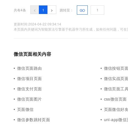
10 分钟在聊天系统中增加
专有云
共有4条
<
1
>
跳转至：
GO
更新时间 2024-04-22 09:34:14
本页面内关键词为智能算法引擎基于机器学习所生成，如有任何问题，可在页
微信页面相关内容
微信页面路由
微信按钮页
微信项目页面
微信实战页
微信支付页面
微信页面工
微信页面图片
css微信页面
页面微信
页面微信好
微信参数跳转页面
uni-app微