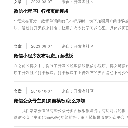
文章
2023-08-07
来自：开发者社区
大数据开发治理平台 Data
AI 产品 免费试用
网络
安全
云开发大赛
Tableau 订阅
微信小程序排行榜页面模板
1亿+ 大模型 tokens 和 
可观测
入门学习赛
中间件
AI空中课堂在线直播课
1 需求在开发一款背单词的微信小程序时，为了加强用户的体验
云防火墙
140+云产品 免费试用
大模型服务
块。通过打开天数来排名，让用户有攀比学习的心里。具体的页面截图如
上云与迁云
云原生的云上边界网络安全
产品新客免费试用，最长1
数据库
class="container"> <view class="rank-item" style="position: relativ
生态解决方案
千问AI平台-Token Plan
企业出海
大模型ACA认证体验
大数据计算
文章
2023-08-07
来自：开发者社区
助力企业全员 AI 认知与能
行业生态解决方案
政企业务
媒体服务
千问AI平台-模型体验
微信小程序发布动态页面模板
开发者生态解决方案
在线体验全尺寸、多种模态
企业服务与云通信
在之前的博文中，提到了开发的垃圾指纹微信小程序。博文链接如
AI 开发和 AI 应用解决
序中开发社区打卡模块。打卡模块中上传发布的界面是必不可少的
Happy 系列大模型
域名与网站
图如下：由于是模板分享，这里也不做过多介绍了，通过代码来说明吧
create.json、create.wxml、create.wxss。2....
终端用户计算
文章
2016-10-07
来自：开发者社区
Serverless
微信公众号主页(页面模板)怎么添加
大模型解决方案
我们常常会看到有些公众号页面模板很漂亮，有幻灯片轮播、带
开发工具
快速部署 Dify，高效搭建 
微信公众号主页(页面模板)功能插件，页面模板是微信公众平台
迁移与运维管理
用户开放。 已经开通过原创声明功能的用户，可以在微信公众号后