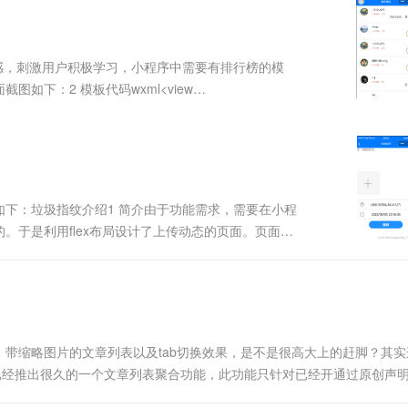
服务生态伙伴
视觉 Coding、空间感知、多模态思考等全面升级
1M上下文，专为长程任务能力而生
云工开物
企业应用
Works
Night Plan 支持 Qwen 3.8-Max
云原生大数据计算服务 MaxCompute
AI 办公
容器服务 Kub
NEW
Red Hat
30+ 款产品免费体验
Data Agent 驱动的一站式 Data+AI 开发治理平台
夜间 5 折，Qwen/Meoo/TokenPlan 客户专享
面向分析的企业级SaaS模式云数据仓库
AI智能应用
提供一站式管
科研合作
ERP
堂（旗舰版）
SUSE
感，刺激用户积极学习，小程序中需要有排行榜的模
智能客服
AI 应用构建
大模型原生
CRM
下：2 模板代码wxml<view
防护产品
2个月
自动承接线索
e; left: 0rpx;">...
建站小程序
Qoder
大模型服务平台百炼-应用模版
OA 办公系统
HOT
NEW
面向真实软件
个人版上线、团队版降价；千问3.8-Max首发发尝鲜
丰富多元化的应用模版和解决方案
力提升
财税管理
模板建站
万有无界
大模型服务平台百炼-智能体
400电话
定制建站
的模型效果
灵活可视化地构建企业级 Agent
下：垃圾指纹介绍1 简介由于功能需求，需要在小程
方案
广告营销
模板小程序
。于是利用flex布局设计了上传动态的页面。页面截
秒悟
人工智能平台 PAI
定制小程序
云端极速 AI 
。页面主要有四个文件，分别是create.js、
新一代 AI 视频生成模型，深度适配广告营销等场景
AI Native 的算法工程平台，一站式完成建模、训练、推理服务部署
APP 开发
建站系统
缩略图片的文章列表以及tab切换效果，是不是很高大上的赶脚？其实
AI 应用
10分钟微调：让0.6B模型媲美235B模
多模态数据信
已经推出很久的一个文章列表聚合功能，此功能只针对已经开通过原创声
型
依托云原生高可用架构,实现Dify私有化部署
台 - 添加功能插件 - 添加页面模板功能即可。 提示下，原创声明.
用1%尺寸在特定领域达到大模型90%以上效果