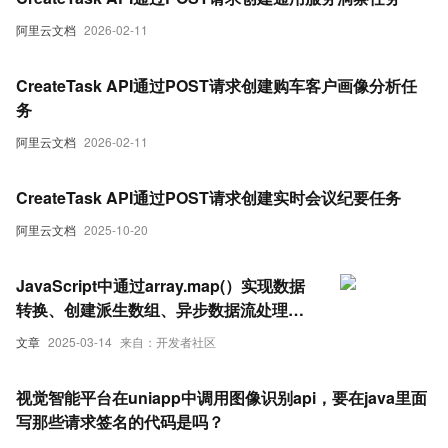
阿里云文档
2026-02-11
CreateTask API通过POST请求创建购车客户画像分析任
务
阿里云文档
2026-02-11
CreateTask API通过POST请求创建实时会议纪要任务
阿里云文档
2025-10-20
JavaScript中通过array.map(）实现数据
转换、创建派生数组、异步数据流处理、
复杂API请求、DOM操作、搜索和过滤
文章
2025-03-14
来自：开发者社区
等，array.map(）的使用详解（附实际应
用代码）
视觉智能平台在uniapp中调用图像识别api，要在java里面
写那些请求签名的代码是吗？