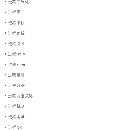
进程序列化
进程类
进程依赖
进程追踪
进程协同
进程oom
进程killer
进程策略
进程方法
进程调度策略
进程机制
进程地址
进程ipc