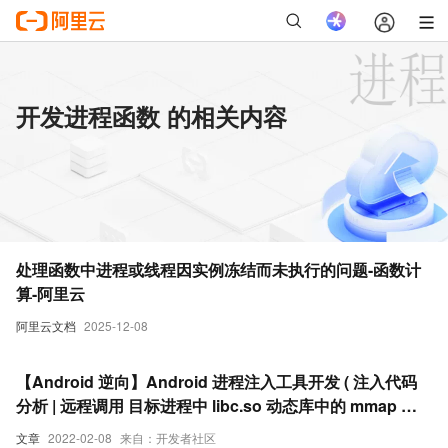
开发进程函数 的相关内容
处理函数中进程或线程因实例冻结而未执行的问题-函数计
算-阿里云
阿里云文档
2025-12-08
【Android 逆向】Android 进程注入工具开发 ( 注入代码
分析 | 远程调用 目标进程中 libc.so 动态库中的 mmap 函
数 三 | 等待远程函数执行完毕 | 寄存器获取返回值 )
文章
2022-02-08
来自：开发者社区