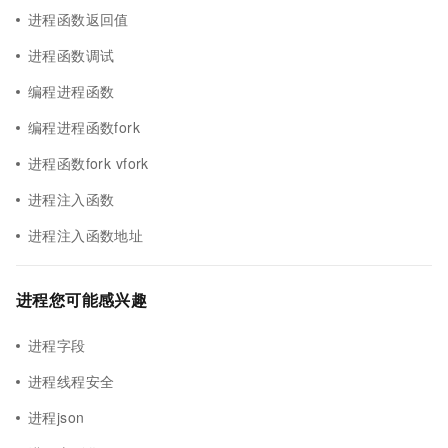
进程函数返回值
进程函数调试
编程进程函数
编程进程函数fork
进程函数fork vfork
进程注入函数
进程注入函数地址
进程您可能感兴趣
进程字段
进程线程安全
进程json