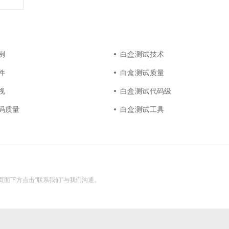
一个 AI 助手
超强辅助，Bol
即刻拥有 DeepSeek-R1 满血版
在企业官网、通讯软件中为客户提供 AI 客服
多种方案随心选，轻松解锁专属 DeepSeek
例
白盒测试技术
件
白盒测试质量
视
白盒测试代码级
码质量
白盒测试工具
面下方点击"联系我们"与我们沟通。