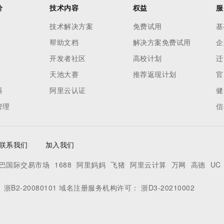
价
技术内容
权益
服
技术解决方案
免费试用
基
帮助文档
解决方案免费试用
企
开发者社区
高校计划
迁
天池大赛
推荐返现计划
官
器
阿里云认证
健
管理
信
联系我们
加入我们
巴国际交易市场
1688
阿里妈妈
飞猪
阿里云计算
万网
高德
UC
：
浙B2-20080101
域名注册服务机构许可：
浙D3-20210002