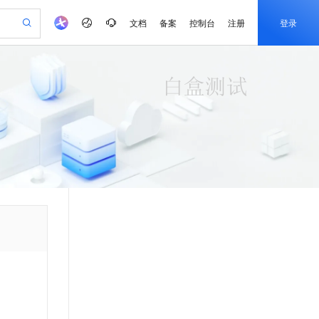
文档
备案
控制台
注册
登录
验
作计划
器
AI 活动
专业服务
服务伙伴合作计划
开发者社区
加入我们
产品动态
服务平台百炼
阿里云 OPC 创新助力计划
一站式生成采购清单，支持单品或批量购买
io：打造专属 AI 语音助手
S产品伙伴计划（繁花）
峰会
CS
造的大模型服务与应用开发平台
一句话生成原生可编辑精美 PPT 文稿
AI 生产力先锋
Al MaaS 服务伙伴赋能合作
域名
博文
Careers
至高可申请百万元
Qwen3.8-Max 模型上线
开启高性价比 AI 编程新体验
弹性可伸缩的云计算服务
Qwen-Audio-3.0-Realtime 端到端实时语音角色扮演
输入一句话想法, 轻松生成专业的 PPT
先锋实践拓展 AI 生产力的边界
Token 补贴，五大权
计划
海大会
伙伴信用分合作计划
商标
问答
社会招聘
益加速 OPC 成功
eek-V4-Pro
SS
一键部署幻兽帕鲁游戏服务器
飞天发布时刻
HOT
Open Search 向量检索版支
划
备案
电子书
校园招聘
pSeek-V4-Pro
视频创作，一键激活电商全链路生产力
稳定、安全、高性价比、高性能的云存储服务
一键购买专属联机服务器，轻松开启游戏
所见，即是所愿
持视频检索 Pipeline 功能
更多支持
划
公司注册
镜像站
视频生成
语音识别与合成
专属 QwenPaw
漫剧工坊：一站式动画创作平台
AI 实训营
HOT
应用身份服务 (IDaaS)
合作伙伴培训与认证
划
上云迁移
站生成，高效打造优质广告素材
全接入的云上超级电脑
从聊天伙伴进化为能主动干活的本地数字员工
快速生产连贯的高质量长漫剧
从基础到进阶，Agent 创客手把手教你
OpenClaw 管理能力上线
e-1.1-T2V
Qwen3-TTS-Flash
lScope
我要反馈
查询合作伙伴
畅细腻的高质量视频
离线语音合成大模型，多语言方言自适应，低延迟高稳定
n Alibaba Cloud ISV 合作
代维服务
建企业门户网站
10 分钟搭建微信、支付宝小程序
MaxCompute MaxFrame 提
创新加速
ope
登录合作伙伴管理后台
我要建议
站，无忧落地极速上线
以可视化方式快速构建移动和 PC 门户网站
国内短信简单易用，安全可靠，秒级触达，全球覆盖200+国家和地区。
高效部署网站，快速应用到小程序
供自动弹性内存功能
e-1.1-I2V
Cosyvoice-V3-Flash
安全
畅自然，细节丰富
高表现力语音合成大模型，语音克隆听感自然
我要投诉
PolarDB
上云场景组合购
Milvus 弹性伸缩功能新增节
伴
漫剧创作，剧本、分镜、视频高效生成
100%兼容MySQL、PostgreSQL，兼容Oracle，支持集中和分布式
覆盖90%+业务场景，专享组合折扣价
点支持范围
2V
VPN
Fun-ASR