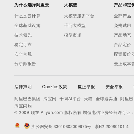
为什么选择阿里云
大模型
产品和定
什么是云计算
大模型服务平台
全部产品
全球基础设施
千问大模型
免费试用
技术领先
模型市场
产品动态
稳定可靠
产品定价
安全合规
配置报价
分析师报告
云上成本
法律声明
Cookies政策
廉正举报
安全举报
阿里巴巴集团
淘宝网
千问AI平台
天猫
全球速卖通
阿里巴
淘宝闪购
© 2009-现在 Aliyun.com 版权所有 增值电信业务经营许可证
浙公网安备 33010602009975号
浙B2-20080101-4