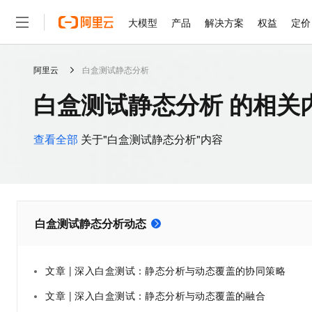
大模型
产品
解决方案
权益
定价
阿里云
白盒测试静态分析
大模型
产品
解决方案
权益
定价
云市场
伙伴
服务
了解阿里云
精选产品
精选解决方案
普惠上云
产品定价
精选商城
成为销售伙伴
售前咨询
为什么选择阿里云
千问AI平台
白盒测试静态分析 的相关
了解云产品的定价详情
大模型服务平台百炼
千问办公，解锁你的工作
普惠上云 官方力荐
分销伙伴
在线服务
网站建设
什么是云计算
大
大模型服务与应用平台
企业级Agent产品，直接
云服务器38元/年起，超
咨询伙伴
多端小程序
技术领先
查看全部
关于"白盒测试静态分析"内容
云上成本管理
售后服务
轻量应用服务器
Agency Agents：拥
官方推荐返现计划
大模型
精选产品
精选解决方案
Salesforce 国际版订阅
稳定可靠
管理和优化成本
推荐新用户得奖励，单订单
销售伙伴合作计划
自助服务
友盟天域
安全合规
人工智能与机器学习
AI
文本生成
云数据库 RDS
HappyHorse 打造一
云工开物
无影生态合作计划
在线服务
观测云
分析师报告
高校专属算力普惠，学生认
计算
互联网应用开发
Qwen3.8-Max
HOT
白盒测试静态分析动态
Salesforce On Alibaba C
工单服务
智能体时代全能旗舰模型
Tuya 物联网平台阿里云
研究报告与白皮书
人工智能平台 PAI
快速拥有专属 OpenClaw
大模
Consulting Partner 合
大数据
容器
免费试用
短信专区
一站式AI开发、训练和推
蓝凌 OA
Qwen3.7-Plus
AI 大模型销售与服务生
现代化应用
存储
文章 | 深入白盒测试：静态分析与动态覆盖的协同策略
天池大赛
能看、能想、能动手的多模
云解析DNS
解决方案免费试用 新老
电子合同
文章 | 深入白盒测试：静态分析与动态覆盖的融合
最高领取价值200元试用
安全
网络与CDN
AI 算法大赛
Qwen3-VL-Plus
畅捷通