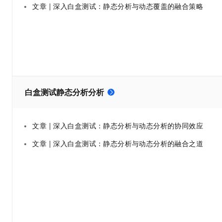
文章 | 深入白盒测试：静态分析与动态覆盖的融合策略
大数据开发治理平台 Data
AI 产品 免费试用
网络
安全
云开发大赛
Tableau 订阅
1亿+ 大模型 tokens 和 
可观测
入门学习赛
中间件
AI空中课堂在线直播课
云防火墙
140+云产品 免费试用
大模型服务
上云与迁云
云原生的云上边界网络安全
产品新客免费试用，最长1
数据库
生态解决方案
千问AI平台-Token Plan
企业出海
大模型ACA认证体验
大数据计算
助力企业全员 AI 认知与能
行业生态解决方案
政企业务
白盒测试静态分析分析
媒体服务
千问AI平台-模型体验
开发者生态解决方案
在线体验全尺寸、多种模态
企业服务与云通信
AI 开发和 AI 应用解决
文章 | 深入白盒测试：静态分析与动态分析的协同效应
Happy 系列大模型
域名与网站
文章 | 深入白盒测试：静态分析与动态分析的融合之道
终端用户计算
Serverless
大模型解决方案
开发工具
快速部署 Dify，高效搭建 
迁移与运维管理