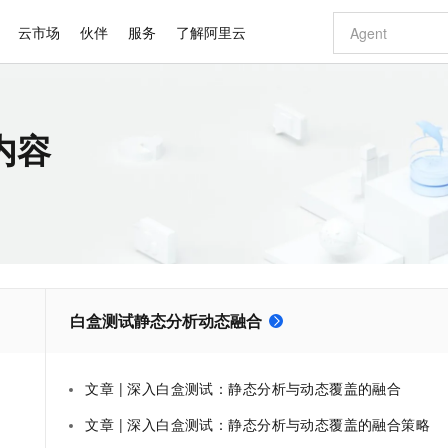
云市场
伙伴
服务
了解阿里云
AI 特惠
数据与 API
成为产品伙伴
企业增值服务
最佳实践
价格计算器
AI 场景体
基础软件
产品伙伴合
阿里云认证
市场活动
配置报价
大模型
内容
自助选配和估算价格
新方式
睿译宝，AI翻译排版一步到位
智启 AI 普惠权益
产品生态集成认证中心
企业支持计划
云上春晚
域名与网站
千问官方 MaaS 平台，为开发者和 Agent 而生，新用户赠送 1 亿 + tokens 额度
Qwen Aud
AI Coding
阿里云Maa
2026 阿里云
云服务器 E
为企业打
数据集
Windows
大模型认证
模型
NEW
NEW
交付可用成果
值低价云产品抢先购
上传文档即自动完成翻译和格式还原
至高享 1亿+免费 tokens，加速 Al 应用落地
提供智能易用的域名与建站服务
智能编程，一键
安全可靠、
产品生态伙伴
专家技术服务
云上奥运之旅
弹性计算合作
阿里云中企出
手机三要素
宝塔 Linux
全部认证
价格优势
有专属领域专家
GLM-5.2：长任务时代开源旗舰模型
阿里云 OPC 创新助力计划
千问大模型
即刻拥有 DeepS
AI 电商营销
对象存储 O
大模型
产品生态伙伴工作台
企业增值服务台
云栖战略参考
云存储合作计
云栖大会
身份实名认证
CentOS
训练营
推动算力普惠，释放技术红利
最高返9万
多领域专家智能体,一键组建 AI 虚拟交付团队
快速构建应用程序和网站，即刻迈出上云第一步
至高百万元 Token 补贴，加速一人公司成长
多元化、高性能、安全可靠的大模型服务
真正可用的 1M 上下文,一次完成代码全链路开发
轻松解锁专属 Dee
从图文生成到
云上的中国
数据库合作计
活动全景
短信
Docker
图片和
站式影视创作平台
Hermes Agent，打造自进化智能体
Token Plan 模型订阅计划
数字证书管理服务（原SSL证书）
5 分钟轻松部署
AI 广告创作
无影云电脑
企业成长
NEW
信息公告
看见新力量
云网络合作计
OCR 文字识别
JAVA
证享300元代金券
可视化编排打通从文字构思到成片全链路闭环
全托管，含MySQL、PostgreSQL、SQL Server、MariaDB多引擎
自主进化，持久记忆，越用越聪明
Qwen3.8-Max 首发尝鲜，限时加量 10 倍，夜间低至2折
实现全站HTTPS，呈现可信的WEB访问
图文、视频一
随时随地安
Kimi-K3
HappyHors
NEW
魔搭 Mode
白盒测试静态分析动态融合
loud
服务实践
官网公告
Kimi 最新旗舰模型，长程编程与推理利器
让文字生成流
金融模力时刻
Salesforce O
版
发票查验
全能环境
Claude Code + GStack 打造工程团队
千问办公，限时限量积分加倍
Qoder
低代码高效构
AI 建站
短信服务
型
NEW
作计划
计划
创新中心
魔搭 ModelSc
健康状态
理服务
让AI从“聊天伙伴”进化为能干活的“数字员工”
安装技能 GStack，拥有专属 AI 工程团队
你的AI工作搭子，覆盖日常办公高频场景
面向真实软件的智能体编程平台
0 代码专业建
客户案例
天气预报查询
操作系统
Deepseek-v4-pro
HappyHors
态合作计划
文章 | 深入白盒测试：静态分析与动态覆盖的融合
态智能体模型
旗舰 MoE 大模型，百万上下文与顶尖推理能力
图生视频，流
同享
万小智 AI 建站低至 15元/月
Qoder CN
AI 短剧/漫剧
云原生数据库 
快递物流查询
WordPress
成为服务伙
高校合作
文章 | 深入白盒测试：静态分析与动态覆盖的融合策略
点，立即开启云上创新
覆盖公网/内网、递归/权威、移动APP等全场景解析服务
送.CN域名，送备案服务码
基于千问大模型等，支持代码智能生成、研发智能问答
AI助力短剧
GLM-5.2
Wan2.7-T
Ubuntu