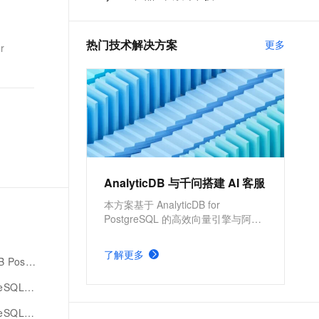
t.diy 一步搞定创意建站
构建大模型应用的安全防护体系
干货
通过自然语言交互简化开发流程,全栈开发支持
通过阿里云安全产品对 AI 应用进行安全防护
热门技术解决方案
更多
r
AnalyticDB 与千问搭建 AI 客服
本方案基于 AnalyticDB for
PostgreSQL 的高效向量引擎与阿里
云自主研发的千问 LLM 模型，构建
一个高性能的检索增强生成
了解更多
QL版报错
（Retrieval-Augmented Generation,
RAG）应用，实现企业的AI智能客
d fail
服，更高效地解决客户问题。
版报错磁盘