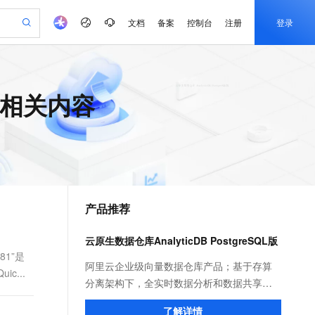
文档
备案
控制台
注册
登录
验
作计划
器
AI 活动
专业服务
服务伙伴合作计划
开发者社区
加入我们
产品动态
服务平台百炼
阿里云 OPC 创新助力计划
 的相关内容
一站式生成采购清单，支持单品或批量购买
io：打造专属 AI 语音助手
S产品伙伴计划（繁花）
峰会
CS
造的大模型服务与应用开发平台
一句话生成原生可编辑精美 PPT 文稿
AI 生产力先锋
Al MaaS 服务伙伴赋能合作
域名
博文
Careers
至高可申请百万元
Qwen3.8-Max 模型上线
开启高性价比 AI 编程新体验
弹性可伸缩的云计算服务
Qwen-Audio-3.0-Realtime 端到端实时语音角色扮演
输入一句话想法, 轻松生成专业的 PPT
先锋实践拓展 AI 生产力的边界
Token 补贴，五大权
计划
海大会
伙伴信用分合作计划
商标
问答
社会招聘
益加速 OPC 成功
eek-V4-Pro
SS
一键部署幻兽帕鲁游戏服务器
飞天发布时刻
HOT
Open Search 向量检索版支
划
备案
电子书
校园招聘
pSeek-V4-Pro
视频创作，一键激活电商全链路生产力
稳定、安全、高性价比、高性能的云存储服务
一键购买专属联机服务器，轻松开启游戏
所见，即是所愿
持视频检索 Pipeline 功能
更多支持
划
公司注册
镜像站
视频生成
语音识别与合成
专属 QwenPaw
漫剧工坊：一站式动画创作平台
AI 实训营
HOT
应用身份服务 (IDaaS)
合作伙伴培训与认证
产品推荐
划
上云迁移
站生成，高效打造优质广告素材
全接入的云上超级电脑
从聊天伙伴进化为能主动干活的本地数字员工
快速生产连贯的高质量长漫剧
从基础到进阶，Agent 创客手把手教你
OpenClaw 管理能力上线
e-1.1-T2V
Qwen3-TTS-Flash
lScope
我要反馈
查询合作伙伴
畅细腻的高质量视频
离线语音合成大模型，多语言方言自适应，低延迟高稳定
n Alibaba Cloud ISV 合作
代维服务
建企业门户网站
10 分钟搭建微信、支付宝小程序
云原生数据仓库AnalyticDB PostgreSQL版
MaxCompute MaxFrame 提
创新加速
ope
登录合作伙伴管理后台
我要建议
站，无忧落地极速上线
以可视化方式快速构建移动和 PC 门户网站
国内短信简单易用，安全可靠，秒级触达，全球覆盖200+国家和地区。
高效部署网站，快速应用到小程序
供自动弹性内存功能
81”是
e-1.1-I2V
Cosyvoice-V3-Flash
阿里云企业级向量数据仓库产品；基于存算
c...
安全
畅自然，细节丰富
高表现力语音合成大模型，语音克隆听感自然
我要投诉
PolarDB
分离架构下，全实时数据分析和数据共享等
上云场景组合购
Milvus 弹性伸缩功能新增节
伴
漫剧创作，剧本、分镜、视频高效生成
100%兼容MySQL、PostgreSQL，兼容Oracle，支持集中和分布式
覆盖90%+业务场景，专享组合折扣价
点支持范围
国内领先的产品能力; 自研高性能的向量检索
2V
VPN
Fun-ASR
了解详情