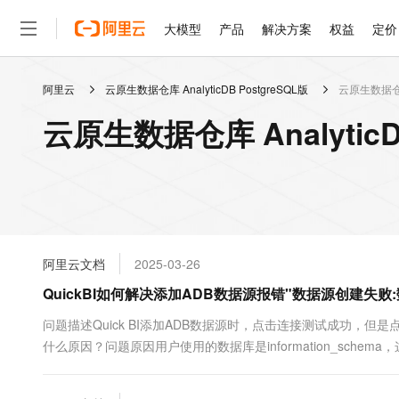
大模型
产品
解决方案
权益
定价
阿里云
云原生数据仓库 AnalyticDB PostgreSQL版
云原生数据仓库 
大模型
产品
解决方案
权益
定价
云市场
伙伴
服务
了解阿里云
精选产品
精选解决方案
普惠上云
产品定价
精选商城
成为销售伙伴
售前咨询
为什么选择阿里云
千问AI平台
云原生数据仓库 Analytic
了解云产品的定价详情
大模型服务平台百炼
千问办公，解锁你的工作
普惠上云 官方力荐
分销伙伴
在线服务
网站建设
什么是云计算
大
大模型服务与应用平台
企业级Agent产品，直接
云服务器38元/年起，超
咨询伙伴
多端小程序
技术领先
云上成本管理
售后服务
轻量应用服务器
Agency Agents：拥
官方推荐返现计划
大模型
精选产品
精选解决方案
Salesforce 国际版订阅
稳定可靠
管理和优化成本
推荐新用户得奖励，单订单
销售伙伴合作计划
自助服务
友盟天域
安全合规
人工智能与机器学习
AI
文本生成
云数据库 RDS
HappyHorse 打造一
云工开物
无影生态合作计划
在线服务
阿里云文档
2025-03-26
观测云
分析师报告
高校专属算力普惠，学生认
计算
互联网应用开发
Qwen3.8-Max
HOT
Salesforce On Alibaba C
工单服务
QuickBI如何解决添加ADB数据源报错"数据源创建失败:数据
智能体时代全能旗舰模型
Tuya 物联网平台阿里云
研究报告与白皮书
人工智能平台 PAI
快速拥有专属 OpenClaw
大模
Consulting Partner 合
大数据
容器
免费试用
短信专区
一站式AI开发、训练和推
问题描述Quick BI添加ADB数据源时，点击连接测试成功，但是点
蓝凌 OA
Qwen3.7-Plus
AI 大模型销售与服务生
现代化应用
什么原因？问题原因用户使用的数据库是information_sche
存储
天池大赛
能看、能想、能动手的多模
云解析DNS
解决方案免费试用 新老
电子合同
最高领取价值200元试用
安全
网络与CDN
AI 算法大赛
Qwen3-VL-Plus
畅捷通