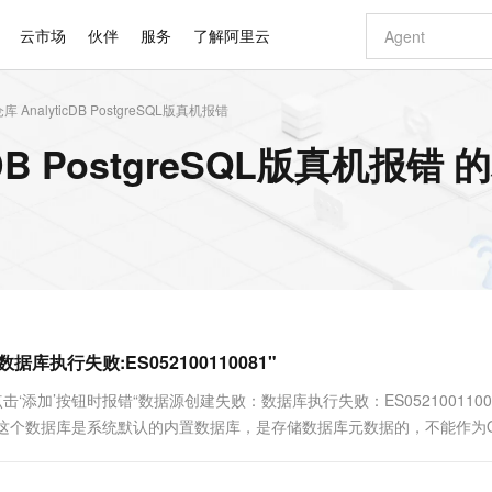
云市场
伙伴
服务
了解阿里云
AnalyticDB PostgreSQL版真机报错
AI 特惠
数据与 API
成为产品伙伴
企业增值服务
最佳实践
价格计算器
AI 场景体
基础软件
产品伙伴合
阿里云认证
市场活动
配置报价
大模型
DB PostgreSQL版真机报错
自助选配和估算价格
新方式
睿译宝，AI翻译排版一步到位
智启 AI 普惠权益
产品生态集成认证中心
企业支持计划
云上春晚
域名与网站
千问官方 MaaS 平台，为开发者和 Agent 而生，新用户赠送 1 亿 + tokens 额度
Qwen Aud
AI Coding
阿里云Maa
2026 阿里云
云服务器 E
为企业打
数据集
Windows
大模型认证
模型
NEW
NEW
交付可用成果
值低价云产品抢先购
上传文档即自动完成翻译和格式还原
至高享 1亿+免费 tokens，加速 Al 应用落地
提供智能易用的域名与建站服务
智能编程，一键
安全可靠、
产品生态伙伴
专家技术服务
云上奥运之旅
弹性计算合作
阿里云中企出
手机三要素
宝塔 Linux
全部认证
价格优势
有专属领域专家
GLM-5.2：长任务时代开源旗舰模型
阿里云 OPC 创新助力计划
千问大模型
即刻拥有 DeepS
AI 电商营销
对象存储 O
大模型
产品生态伙伴工作台
企业增值服务台
云栖战略参考
云存储合作计
云栖大会
身份实名认证
CentOS
训练营
推动算力普惠，释放技术红利
最高返9万
多领域专家智能体,一键组建 AI 虚拟交付团队
快速构建应用程序和网站，即刻迈出上云第一步
至高百万元 Token 补贴，加速一人公司成长
多元化、高性能、安全可靠的大模型服务
真正可用的 1M 上下文,一次完成代码全链路开发
轻松解锁专属 Dee
从图文生成到
云上的中国
数据库合作计
活动全景
短信
Docker
图片和
站式影视创作平台
Hermes Agent，打造自进化智能体
Token Plan 模型订阅计划
数字证书管理服务（原SSL证书）
5 分钟轻松部署
AI 广告创作
无影云电脑
企业成长
NEW
信息公告
看见新力量
云网络合作计
OCR 文字识别
JAVA
证享300元代金券
可视化编排打通从文字构思到成片全链路闭环
全托管，含MySQL、PostgreSQL、SQL Server、MariaDB多引擎
自主进化，持久记忆，越用越聪明
Qwen3.8-Max 首发尝鲜，限时加量 10 倍，夜间低至2折
实现全站HTTPS，呈现可信的WEB访问
图文、视频一
随时随地安
Kimi-K3
HappyHors
NEW
魔搭 Mode
loud
服务实践
官网公告
库执行失败:ES052100110081"
Kimi 最新旗舰模型，长程编程与推理利器
让文字生成流
金融模力时刻
Salesforce O
版
发票查验
全能环境
Claude Code + GStack 打造工程团队
千问办公，限时限量积分加倍
Qoder
低代码高效构
AI 建站
短信服务
型
NEW
作计划
计划
创新中心
魔搭 ModelSc
健康状态
理服务
让AI从“聊天伙伴”进化为能干活的“数字员工”
安装技能 GStack，拥有专属 AI 工程团队
你的AI工作搭子，覆盖日常办公高频场景
面向真实软件的智能体编程平台
0 代码专业建
击‘添加’按钮时报错“数据源创建失败：数据库执行失败：ES0521001100
客户案例
天气预报查询
操作系统
Deepseek-v4-pro
HappyHors
态合作计划
ma，这个数据库是系统默认的内置数据库，是存储数据库元数据的，不能作为Qui
态智能体模型
旗舰 MoE 大模型，百万上下文与顶尖推理能力
图生视频，流
同享
万小智 AI 建站低至 15元/月
Qoder CN
AI 短剧/漫剧
云原生数据库 
快递物流查询
WordPress
成为服务伙
高校合作
点，立即开启云上创新
覆盖公网/内网、递归/权威、移动APP等全场景解析服务
送.CN域名，送备案服务码
基于千问大模型等，支持代码智能生成、研发智能问答
AI助力短剧
GLM-5.2
Wan2.7-T
Ubuntu