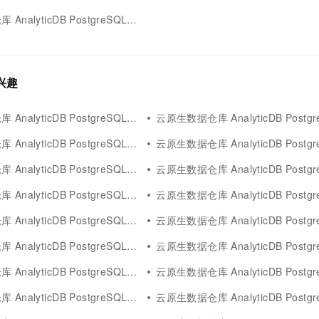
lyticDB PostgreSQL版分区表报错
感兴趣
alyticDB PostgreSQL版get
云原生数据仓库 AnalyticDB PostgreSQ
lyticDB PostgreSQL版bridge
云原生数据仓库 AnalyticDB PostgreSQL版
alyticDB PostgreSQL版文本
云原生数据仓库 AnalyticDB PostgreSQL
alyticDB PostgreSQL版sql
云原生数据仓库 AnalyticDB PostgreS
yticDB PostgreSQL版analyticdb
云原生数据仓库 AnalyticDB PostgreSQ
lyticDB PostgreSQL版agent
云原生数据仓库 AnalyticDB PostgreSQL版
lyticDB PostgreSQL版flink
云原生数据仓库 AnalyticDB PostgreS
lyticDB PostgreSQL版select
云原生数据仓库 AnalyticDB PostgreS