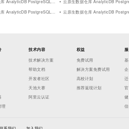
alyticDB PostgreSQL版rag
云原生数据仓库 AnalyticDB PostgreSQL版maxc
lyticDB PostgreSQL版build
云原生数据仓库 AnalyticDB PostgreS
价
技术内容
权益
服
技术解决方案
免费试用
基
帮助文档
解决方案免费试用
企
开发者社区
高校计划
迁
天池大赛
推荐返现计划
官
器
阿里云认证
健
管理
信
联系我们
加入我们