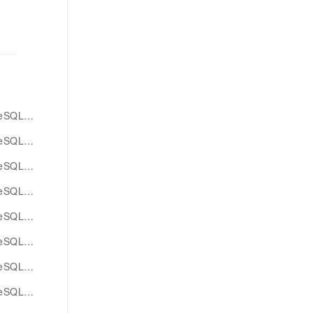
L版智能体
debug
版应用程序
QL版pg
L版dms
error
QL版企业
QL版方法