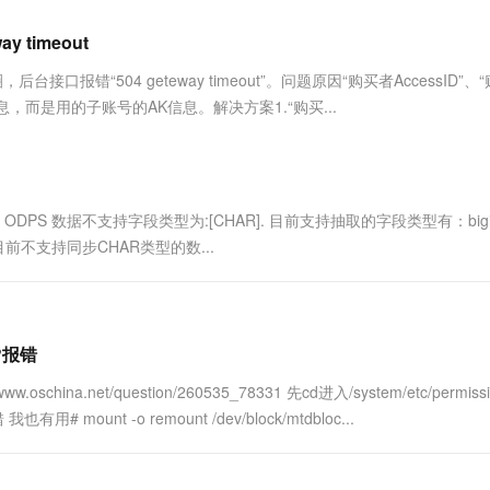
服务生态伙伴
视觉 Coding、空间感知、多模态思考等全面升级
1M上下文，专为长程任务能力而生
云工开物
企业应用
Works
Night Plan 支持 Qwen 3.8-Max
云原生大数据计算服务 MaxCompute
AI 办公
容器服务 Kub
NEW
Red Hat
timeout
30+ 款产品免费体验
Data Agent 驱动的一站式 Data+AI 开发治理平台
夜间 5 折，Qwen/Meoo/TokenPlan 客户专享
面向分析的企业级SaaS模式云数据仓库
AI智能应用
提供一站式管
科研合作
ERP
堂（旗舰版）
SUSE
接口报错“504 geteway timeout”。问题原因“购买者AccessID”、
智能客服
AI 应用构建
大模型原生
CRM
账号信息，而是用的子账号的AK信息。解决方案1.“购买...
防护产品
2个月
自动承接线索
建站小程序
Qoder
大模型服务平台百炼-应用模版
OA 办公系统
HOT
NEW
面向真实软件
个人版上线、团队版降价；千问3.8-Max首发发尝鲜
丰富多元化的应用模版和解决方案
力提升
财税管理
模板建站
万有无界
大模型服务平台百炼-智能体
 ODPS 数据不支持字段类型为:[CHAR]. 目前支持抽取的字段类型有：bigin
400电话
定制建站
的模型效果
灵活可视化地构建企业级 Agent
因管道任务目前不支持同步CHAR类型的数...
方案
广告营销
模板小程序
秒悟
人工智能平台 PAI
定制小程序
云端极速 AI 
新一代 AI 视频生成模型，深度适配广告营销等场景
AI Native 的算法工程平台，一站式完成建模、训练、推理服务部署
APP 开发
x?报错
建站系统
.net/question/260535_78331 先cd进入/system/etc/permissi
用# mount -o remount /dev/block/mtdbloc...
AI 应用
10分钟微调：让0.6B模型媲美235B模
多模态数据信
型
依托云原生高可用架构,实现Dify私有化部署
用1%尺寸在特定领域达到大模型90%以上效果