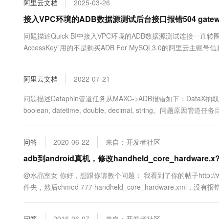
阿里云文档
2025-03-26
大数据开发治理平台 Data
AI 产品 免费试用
网络
安全
云开发大赛
Tableau 订阅
接入VPC环境的ADB数据源测试后台接口报错504 gateway 
1亿+ 大模型 tokens 和 
可观测
入门学习赛
中间件
AI空中课堂在线直播课
问题描述Quick BI中接入VPC环境的ADB数据源测试连接一直转圈，后台
云防火墙
140+云产品 免费试用
大模型服务
AccessKey”用的不是购买ADB For MySQL3.0的阿里云主
上云与迁云
云原生的云上边界网络安全
产品新客免费试用，最长1
数据库
生态解决方案
千问AI平台-Token Plan
企业出海
大模型ACA认证体验
大数据计算
阿里云文档
2022-07-21
助力企业全员 AI 认知与能
行业生态解决方案
政企业务
媒体服务
千问AI平台-模型体验
问题描述Dataphin管道任务从MAXC->ADB报错如下：DataX抽取
开发者生态解决方案
在线体验全尺寸、多种模态
boolean, datetime, double, decimal, string。问题原
企业服务与云通信
AI 开发和 AI 应用解决
Happy 系列大模型
域名与网站
问答
2020-06-22
来自：开发者社区
终端用户计算
adb到android真机，修改handheld_core_hardware.
Serverless
大模型解决方案
@水晶室女 你好，想跟你请教个问题： 我看到了你的帖子http://www.oschina
件夹，然后chmod 777 handheld_core_hardware.xml，没有报错 我也有
开发工具
快速部署 Dify，高效搭建 
迁移与运维管理
问答
2016-06-07
来自：开发者社区