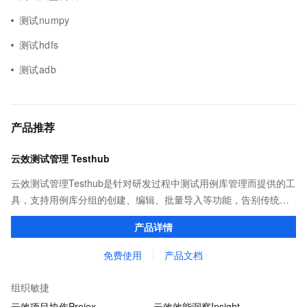
测试numpy
测试hdfs
测试adb
产品推荐
云效测试管理 Testhub
云效测试管理Testhub是针对研发过程中测试用例库管理而提供的工
具，支持用例库分组的创建、编辑、批量导入等功能，告别传统项
目管理中测试用例重复撰写、用例信息共享不易的问题，成为测试
产品详情
人员专属的「武器库」。
免费使用
产品文档
组织敏捷
云效项目协作Projex
云效效能洞察Insight